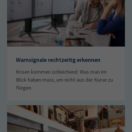
AdA
34d
Prüfungstermine
Leichte Sprache
Wirtschaftsfachwirt
34f
Negativerklärung
Sachkundeprüfung
Berichtsheft
AEVO
IHK regional
34i
Betriebswirt
Prüfbericht
Karriere
Presse
Warnsignale rechtzeitig erkennen
Krisen kommen schleichend. Was man im
EN
Blick haben muss, um nicht aus der Kurve zu
IHK Akademie
fliegen
Magazin
Log-in