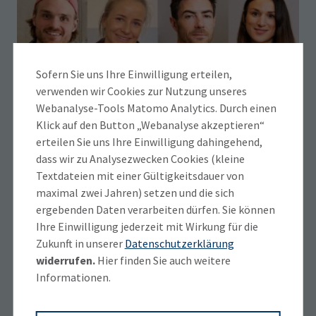
Sofern Sie uns Ihre Einwilligung erteilen,
verwenden wir Cookies zur Nutzung unseres
Webanalyse-Tools Matomo Analytics. Durch einen
Klick auf den Button „Webanalyse akzeptieren“
erteilen Sie uns Ihre Einwilligung dahingehend,
dass wir zu Analysezwecken Cookies (kleine
Die neue Ess-Klasse
Textdateien mit einer Gültigkeitsdauer von
maximal zwei Jahren) setzen und die sich
Trend-Food – wie drei Start-ups aus
ergebenden Daten verarbeiten dürfen. Sie können
Oberbayern den Lebensmittelmarkt neu
Ihre Einwilligung jederzeit mit Wirkung für die
mischen
Zukunft in unserer
Datenschutzerklärung
widerrufen.
Hier finden Sie auch weitere
Informationen.