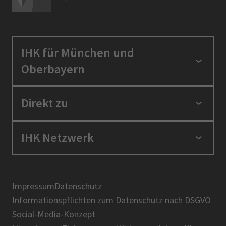
IHK für München und
Oberbayern
Standortpolitik
Direkt zu
Ausbildung und Fortbildung
Berufszugang
Positionen
IHK Netzwerk
Ratgeber
IHK in der Region
Service und Anträge
Karriere
IHK Akademie
Über uns
Presse
BIHK
Impressum
Datenschutz
IHK-Magazin
Informationspflichten zum Datenschutz nach DSGVO
DIHK
Social-Media-Konzept
AHK