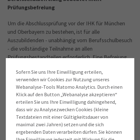
Prüfungsbefreiung
Um die Abschlussprüfung vor der IHK für München
und Oberbayern zu bestehen, ist für alle
Auszubildenden - unabhängig vom Berufsschulbesuch
- die vollständige Teilnahme an allen
Prüfungsbestandteilen erforderlich. Eine Befreiung
von einzelnen Prüfungs-Bestandteilen ist bei
Sofern Sie uns Ihre Einwilligung erteilen,
Auszubildenden nicht möglich. Das bedeutet, dass
verwenden wir Cookies zur Nutzung unseres
Auszubildende die Wirtschafts- und
Webanalyse-Tools Matomo Analytics. Durch einen
Sozialkundeprüfung auch dann abzulegen haben,
Klick auf den Button „Webanalyse akzeptieren“
wenn sie von der Berufsschule von diesem Fach
erteilen Sie uns Ihre Einwilligung dahingehend,
befreit wurden. Auch bei einer Zweitausbildung ist
dass wir zu Analysezwecken Cookies (kleine
die Prüfung vollständig abzulegen.
Textdateien mit einer Gültigkeitsdauer von
maximal zwei Jahren) setzen und die sich
Ausnahmen nur bei Umschulungen möglich
ergebenden Daten verarbeiten dürfen. Sie können
Ihre Einwilligung jederzeit mit Wirkung für die