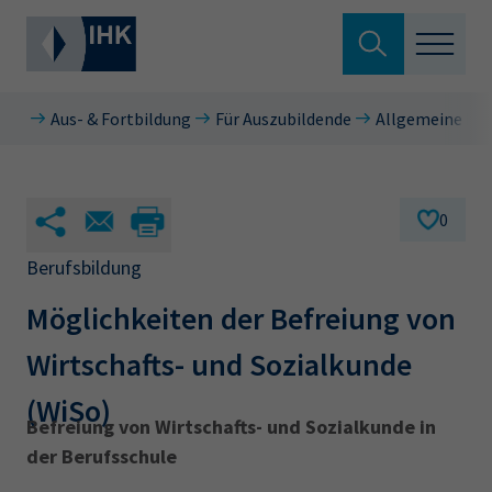
Suche verlassen
Aus- & Fortbildung
Für Auszubildende
Allgemeine In
Standortpolitik
Wonach suchen Sie?
Aus- & Fortbildung
0
Berufszugang
Berufsbildung
Suchen
Möglichkeiten der Befreiung von
Ratgeber
Wirtschafts- und Sozialkunde
Hier können Sie auch aus den meistgesuchten
Service & Anträge
Begriffen vorauswählen
(WiSo)
Befreiung von Wirtschafts- und Sozialkunde in
Über uns
der Berufsschule
34a
34c
Ausbildungsvertrag
Fachwirt