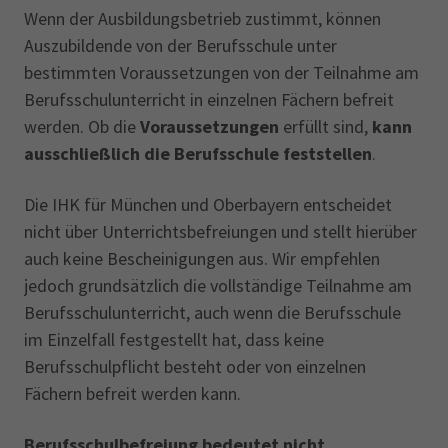
AdA
34d
Prüfungstermine
Wenn der Ausbildungsbetrieb zustimmt, können
Leichte Sprache
Wirtschaftsfachwirt
34f
Negativerklärung
Auszubildende von der Berufsschule unter
bestimmten Voraussetzungen von der Teilnahme am
Sachkundeprüfung
Berichtsheft
AEVO
IHK regional
Berufsschulunterricht in einzelnen Fächern befreit
34i
Betriebswirt
Prüfbericht
werden. Ob die
Voraussetzungen
erfüllt sind,
kann
Karriere
ausschließlich die Berufsschule feststellen
.
Presse
Die IHK für München und Oberbayern entscheidet
nicht über Unterrichtsbefreiungen und stellt hierüber
EN
auch keine Bescheinigungen aus. Wir empfehlen
jedoch grundsätzlich die vollständige Teilnahme am
IHK Akademie
Berufsschulunterricht, auch wenn die Berufsschule
im Einzelfall festgestellt hat, dass keine
Berufsschulpflicht besteht oder von einzelnen
Magazin
Log-in
Fächern befreit werden kann.
Berufsschulbefreiung bedeutet nicht