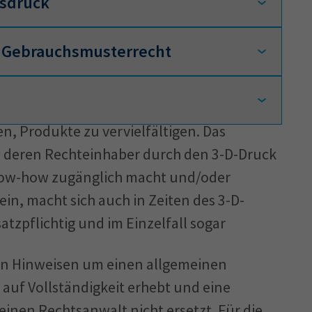
usdruck
d Gebrauchsmusterrecht
fältigungshandlung, für die man die
ötigt.
Gebrauchsmusterrecht bietet Schutz
terial, könnte darin eine Bearbeitung
en, Produkte zu vervielfältigen. Das
 von Know-How und Produkten. Eine
mit der Zustimmung des Rechteinhabers
d deren Rechteinhaber durch den 3-D-Druck
enn man damit eigene oder fremde
timmter Originale anbietet und damit
Know-how zugänglich macht und/oder
 fördert (auf eine
 der Ausdrucke täuscht, kann dafür
sein, macht sich auch in Zeiten des 3-D-
ber nicht an).
 in Anspruch genommen werden.
tzpflichtig und im Einzelfall sogar
 Design, eine Marke und/oder ein nach
geschütztes Produkt zugrundeliegt und
esen Hinweisen um einen allgemeinen
ellen und verteilen, wer dazu berechtigt
 auf Vollständigkeit erhebt und eine
einen Rechtsanwalt nicht ersetzt. Für die