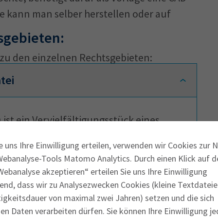
ie kann man selber herstellen oder auf
sgebieten:
zu den einzelnen Rechtsgebieten:
tei
 ist ein Vervielfältigungsstück eines
. Diese CAD-Datei darf nur herstellen,
e uns Ihre Einwilligung erteilen, verwenden wir Cookies zur 
ll,
Webanalyse-Tools Matomo Analytics. Durch einen Klick auf d
ebanalyse akzeptieren“ erteilen Sie uns Ihre Einwilligung
rodukts ist
end, dass wir zu Analysezwecken Cookies (kleine Textdateie
nz hat oder
tigkeitsdauer von maximal zwei Jahren) setzen und die sich
ßlich für private Zwecke anfertigt.
n Daten verarbeiten dürfen. Sie können Ihre Einwilligung je