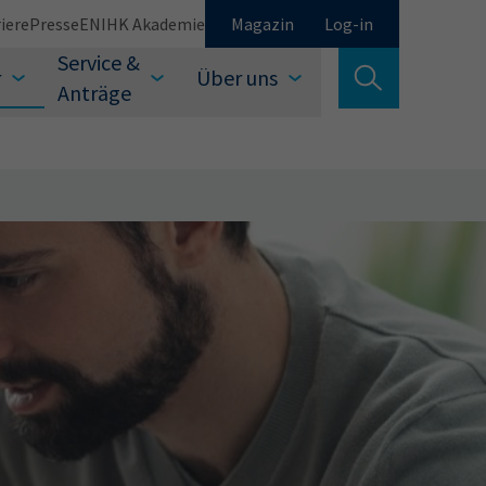
iere
Presse
EN
IHK Akademie
Magazin
Log-in
Service &
r
Über uns
Suche verlassen
Anträge
Schließen
Suchen
auswählen