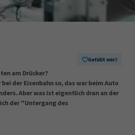
Ausbildungsvertrag
Fachwirt
AdA
34d
Prüfungst
chwirt
34f
Negativerklärung
Sachkundeprüfung
B
Betriebswirt
Prüfbericht
Gefällt mir
0
raten am Drücker?
 bei der Eisenbahn so, das war beim Auto
nders. Aber was ist eigentlich dran an der
lich der "Untergang des