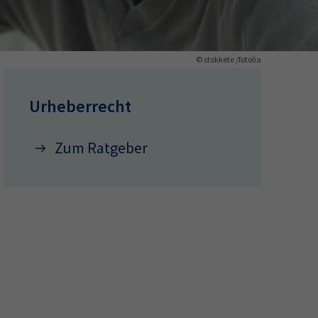
ermine
© stokkete /fotolia
erichtsheft
Urheberrecht
Zum Ratgeber