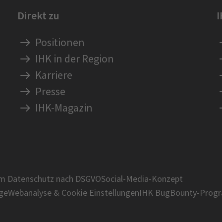
Direkt zu
Positionen
IHK in der Region
Karriere
Presse
IHK-Magazin
um Datenschutz nach DSGVO
Social-Media-Konzept
age
Webanalyse & Cookie Einstellungen
IHK BugBounty-Prog