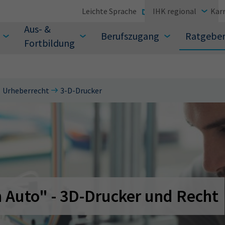
Leichte Sprache
IHK regional
Karr
Aus- &
Berufszugang
Ratgebe
Fortbildung
Urheberrecht
3-D-Drucker
suchen Sie?
n Auto" - 3D-Drucker und Recht
Sie auch aus den meistgesuchten Begriffen vor