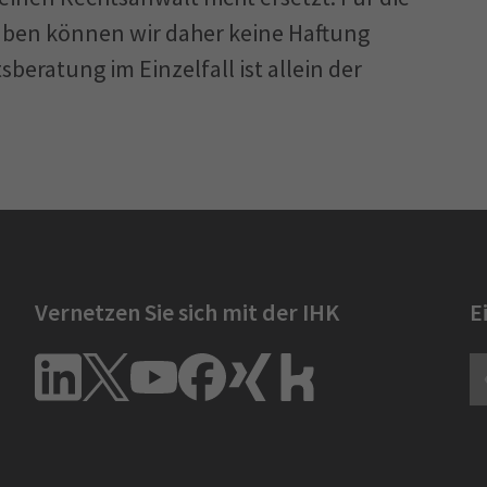
gaben können wir daher keine Haftung
ützten Designs, der Marke, des Patents
eratung im Einzelfall ist allein der
er eine entsprechende Lizenz verfügt.
 (Allerdings kann ein Ersatzteile
r Umständen darauf berufen, nicht
echtlich geklärt ist dies jedoch nicht.)
 und Gebrauchsmusterrecht die 3-D-
Vernetzen Sie sich mit der IHK
E