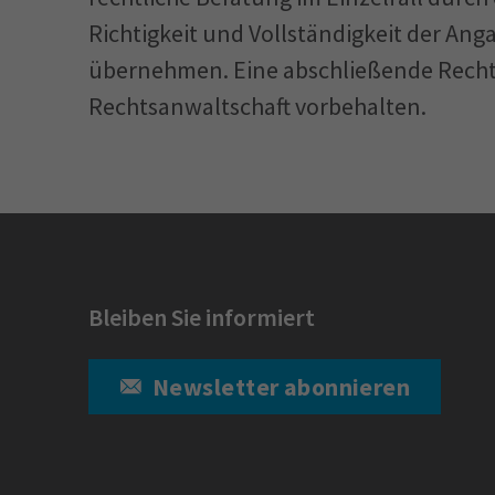
Richtigkeit und Vollständigkeit der An
Berechtigt ist der Inhaber des gesch
übernehmen. Eine abschließende Rechtsb
oder Gebrauchsmusters oder, wer üb
Rechtsanwaltschaft vorbehalten.
Dasselbe gilt für einen 3-D-Ausdruck.
"druckender Verbraucher" sich unte
gewerblich zu handeln. Abschließend r
Darüber hinaus schützt das Patent-
Bleiben Sie informiert
Technologie als solche.
Newsletter abonnieren