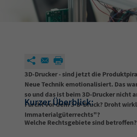
34a
34c
Wirtschaftsfa
AEVO
34i
3D-Drucker - sind jetzt die Produktpi
Neue Technik emotionalisiert. Das war
so und das ist beim 3D-Drucker nicht a
Kurzer Überblick:
Furcht vor dem 3-D-Druck? Droht wirk
Immaterialgüterrechts"?
Welche Rechtsgebiete sind betroffen?