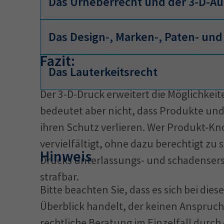
Das Urheberrecht und der 3-D-A
Das Design-, Marken-, Paten- un
Der Ausdruck ist eine eigene Verviel
Fazit:
Rechte dafür vom Rechteinhaber ben
Das Lauterkeitsrecht
Das Design-, Marken-, Patent- und 
Verwendet man ein anderes Druck-Ma
Der 3-D-Druck erweitert die Möglichkeit
gegen "gewerbliche Verletzungen"
oder Umgestaltung liegen, die nur 
bedeutet aber nicht, dass Produkte un
Verletzung gilt als "gewerblich", w
Wer CAD-Dateien zum Nachdruck bes
erlaubt ist.
ihren Schutz verlieren. Wer Produkt-
Geschäftsinteressen wahrnimmt oder
über die Herkunft der CAD-Datei und
vervielfältigt, ohne dazu berechtigt zu 
Gewinnerzielungsabsicht kommt es a
abgemahnt und auf Schadensersatz
Hinweis
Drucks unterlassungs- und schadensersa
Eine CAD-Datei, der ein geschütztes
strafbar.
dem Patent-/Gebrauchsmusterrecht 
Bitte beachten Sie, dass es sich bei di
die dieses wieder gibt, darf nur erst
Überblick handelt, der keinen Anspruch
ist.
rechtliche Beratung im Einzelfall durch 