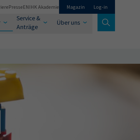
iere
Presse
EN
IHK Akademie
Magazin
Log-in
Service &
r
Über uns
Suche verlassen
Anträge
Schließen
Suchen
auswählen