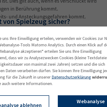
ist. Dies gilt auch, wenn es verschluckt wird
ugen in Berührung kommt.
kheits- und Ansteckungsgefahren kommt.
it von Spielzeug sicher?
!
e uns Ihre Einwilligung erteilen, verwenden wir Cookies zur 
Webanalyse-Tools Matomo Analytics. Durch einen Klick auf d
ug in Europa nicht verkauft werden.
ebanalyse akzeptieren“ erteilen Sie uns Ihre Einwilligung
end, dass wir zu Analysezwecken Cookies (kleine Textdateie
hen Vorgaben erfüllt werden.
tigkeitsdauer von maximal zwei Jahren) setzen und die sich
s aufgeführt sein.
n Daten verarbeiten dürfen. Sie können Ihre Einwilligung je
rekt am Spielzeug angebracht, bei kleinem
ng für die Zukunft in unserer
Datenschutzerklärung
widerru
ung, einem Etikett oder auf einem
e auch weitere Informationen.
tbar.
Webanalyse
analyse ablehnen
sch geschrieben.