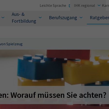
Leichte Sprache
IHK regional
Karr
Aus- &
Berufszugang
Ratgebe
Fortbildung
von Spielzeug
suchen Sie?
en: Worauf müssen Sie achten?
Sie auch aus den meistgesuchten Begriffen vor