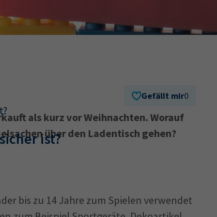
Ausbildungsvertrag
Fachwirt
AdA
34d
Prüfungst
chwirt
34f
Negativerklärung
Sachkundeprüfung
B
Betriebswirt
Prüfbericht
Gefällt mir
0
t?
rkauft als kurz vor Weihnachten. Worauf
ielsachen über den Ladentisch gehen?
icher ist?
inder bis zu 14 Jahre zum Spielen verwendet
en zum Beispiel Sportgeräte, Dekoartikel