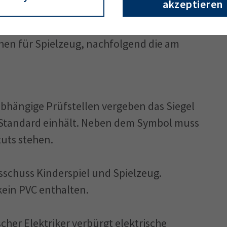
akzeptieren
hen für Spielsachen?
ichen für Spielzeug, nachfolgend die am
nabhängige Prüfstellen vergeben das Siegel
n Standard einhält. Neben dem Symbol muss
tuts stehen.
usschuss Kinderspiel und Spielzeug.
kein PVC enthalten.
her Elektriker verbürgt elektrische