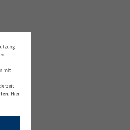
Nutzung
en
n mit
derzeit
fen.
Hier