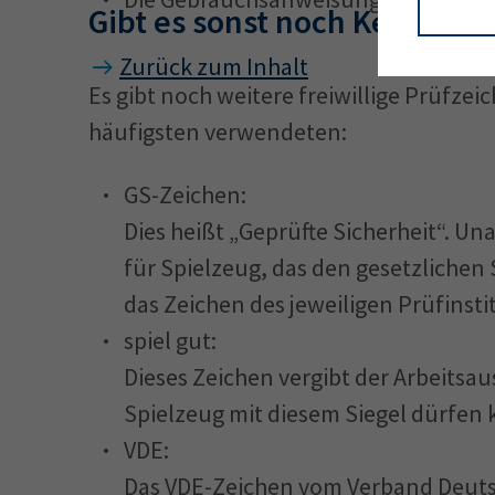
Gibt es sonst noch Kennzeic
Zurück zum Inhalt
Es gibt noch weitere freiwillige Prüfze
häufigsten verwendeten:
GS-Zeichen:
Dies heißt „Geprüfte Sicherheit“. U
für Spielzeug, das den gesetzliche
das Zeichen des jeweiligen Prüfinsti
spiel gut:
Dieses Zeichen vergibt der Arbeitsa
Spielzeug mit diesem Siegel dürfen 
VDE:
Das VDE-Zeichen vom Verband Deutsc