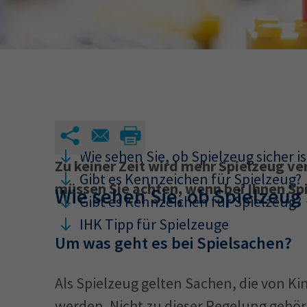
34a
34c
Wirtschaftsfa
AEVO
34i
Wie sehen Sie, ob Spielzeug sicher is
Zu keiner Zeit wird mehr Spielzeug ve
Gibt es Kennzeichen für Spielzeug?
müssen Sie achten, wenn bei Ihnen Sp
Wie sehen Sie, ob Spielzeug s
Gibt es Kennzeichen für Spielzeug?
IHK Tipp für Spielzeuge
Um was geht es bei Spielsachen?
Als Spielzeug gelten Sachen, die von K
werden. Nicht zu dieser Regelung gehör