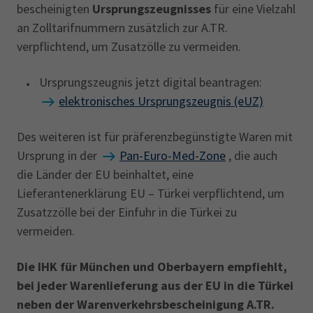
bescheinigten
Ursprungszeugnisses
für eine Vielzahl
Kenntnis des Produktionsprogrammes den
an Zolltarifnummern zusätzlich zur A.TR.
Warenursprung in der Regel bescheinigen
verpflichtend, um Zusatzölle zu vermeiden.
können. Eine Nachprüfung im Unternehmen ist
möglich.
Ursprungszeugnis jetzt digital beantragen:
elektronisches Ursprungszeugnis (eUZ)
In wie weit auf der Rückseite des
Ursprungszeugnisses oder am Ende der
Des weiteren ist für präferenzbegünstigte Waren mit
Handelsrechnung noch
besondere
Ursprung in der
Pan-Euro-Med-Zone
, die auch
Erklärungen für die Akzeptanz im
Zielland
die Länder der EU beinhaltet, eine
benötigt werden, ist beispielsweise den
Lieferantenerklärung EU – Türkei verpflichtend, um
Konsulats- und Mustervorschriften
zu
Zusatzzölle bei der Einfuhr in die Türkei zu
entnehmen.
vermeiden.
Die IHK für München und Oberbayern empfiehlt,
bei jeder Warenlieferung aus der EU in die Türkei
neben der Warenverkehrsbescheinigung A.TR.