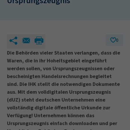
Ursprungszeugnis
AdA
34d
Prüfungstermine
Leichte Sprache
Wirtschaftsfachwirt
34f
Negativerklärung
Sachkundeprüfung
Berichtsheft
AEVO
IHK regional
34i
Betriebswirt
Prüfbericht
Karriere
0
Die Behörden vieler Staaten verlangen, dass die
Presse
Waren, die in ihr Hoheitsgebiet eingeführt
werden sollen, von Ursprungszeugnissen oder
EN
bescheinigten Handelsrechnungen begleitet
sind. Die IHK stellt die notwendigen Dokumente
IHK Akademie
aus. Mit dem volldigitalen Ursprungszeugnis
(dUZ) steht deutschen Unternehmen eine
Magazin
Log-in
vollständig digitale öffentliche Urkunde zur
Verfügung! Unternehmen können das
Ursprungszeugnis einfach downloaden und per