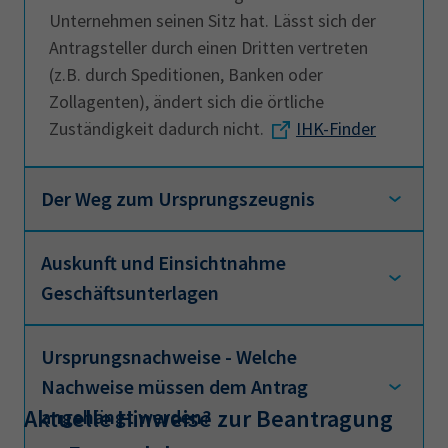
Unternehmen seinen Sitz hat. Lässt sich der
Antragsteller durch einen Dritten vertreten
(z.B. durch Speditionen, Banken oder
Zollagenten), ändert sich die örtliche
Zuständigkeit dadurch nicht.
IHK-Finder
Der Weg zum Ursprungszeugnis
Auskunft und Einsichtnahme
Das
Ursprungszeugnis
beantragen Sie
Geschäftsunterlagen
bequem über die eUZ-Webanwednung. Sobald
es bewilligt von Ihrer IHK fertig gesiegelt
zurückkommt, können Sie es downloaden und
Ursprungsnachweise - Welche
Der Antragsteller ist verpflichtet, die zur
Behören, Banken und Handelspartner per
Nachweise müssen dem Antrag
Prüfung seiner Angaben erforderliche
Mausklick zukommen lassen.
Aktuelle Hinweise zur Beantragung
angehängt werden?
mündliche und schriftliche Auskunft zu erteilen
und die Einsichtnahme in seine