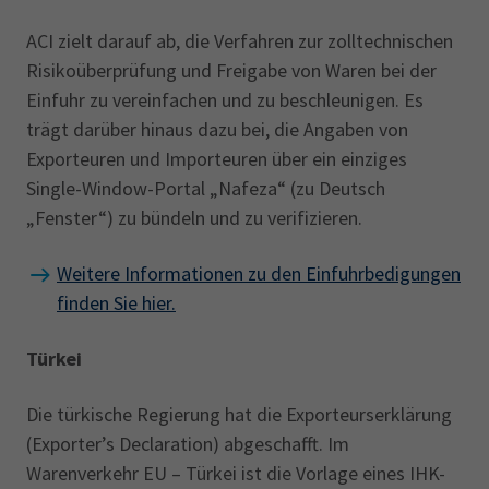
Präferenzursprungseigenschaft
ACI zielt darauf ab, die Verfahren zur zolltechnischen
Erklärung-IHK
Risikoüberprüfung und Freigabe von Waren bei der
Warenverkehrsbescheinigungen
Einfuhr zu vereinfachen und zu beschleunigen. Es
EUR.1, EUR-MED sowie die
trägt darüber hinaus dazu bei, die Angaben von
entsprechenden
Exporteuren und Importeuren über ein einziges
Ursprungserklärungen
Single-Window-Portal „Nafeza“ (zu Deutsch
REX-Erklärungen
„Fenster“) zu bündeln und zu verifizieren.
Falls keine ausreichenden Nachweise
Weitere Informationen zu den Einfuhrbedigungen
beigebracht werden können, muss die IHK die
finden Sie hier.
Ausstellung ablehnen.
Türkei
(2) Im eigenen Betrieb in Deutschland:
Die türkische Regierung hat die Exporteurserklärung
Ergibt sich aus dem Antrag, dass die Ware
im
(Exporter’s Declaration) abgeschafft. Im
eigenen Betrieb in Deutschland
Warenverkehr EU – Türkei ist die Vorlage eines IHK-
hergestellt
wurde, so wird die IHK aus ihrer