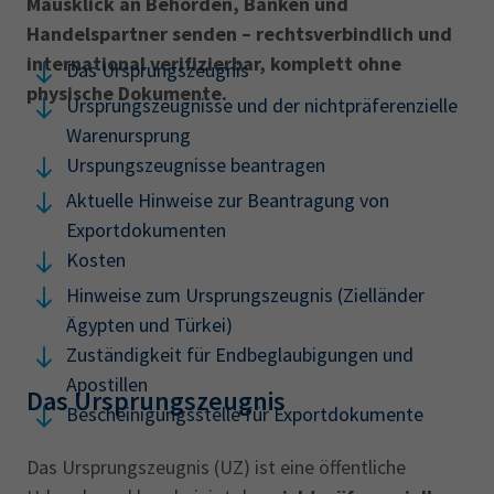
Mausklick an Behörden, Banken und
Handelspartner senden – rechtsverbindlich und
international verifizierbar, komplett ohne
Das Ursprungszeugnis
physische Dokumente.
Ursprungszeugnisse und der nichtpräferenzielle
Warenursprung
Urspungszeugnisse beantragen
Aktuelle Hinweise zur Beantragung von
Exportdokumenten
Kosten
Hinweise zum Ursprungszeugnis (Zielländer
Ägypten und Türkei)
Zuständigkeit für Endbeglaubigungen und
Apostillen
Das Ursprungszeugnis
Bescheinigungsstelle für Exportdokumente
Das Ursprungszeugnis (UZ) ist eine öffentliche