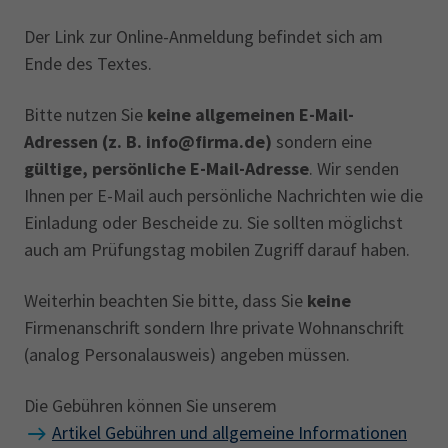
AdA
34d
Prüfungstermine
Leichte Sprache
Der Link zur Online-Anmeldung befindet sich am
Wirtschaftsfachwirt
34f
Negativerklärung
Ende des Textes.
Sachkundeprüfung
Berichtsheft
AEVO
IHK regional
Bitte nutzen Sie
keine allgemeinen E-Mail-
34i
Betriebswirt
Prüfbericht
Karriere
Adressen (z. B. info@firma.de)
sondern eine
gültige, persönliche E-Mail-Adresse
. Wir senden
Presse
Ihnen per E-Mail auch persönliche Nachrichten wie die
Einladung oder Bescheide zu. Sie sollten möglichst
EN
auch am Prüfungstag mobilen Zugriff darauf haben.
IHK Akademie
Weiterhin beachten Sie bitte, dass Sie
keine
Firmenanschrift sondern Ihre private Wohnanschrift
(analog Personalausweis) angeben müssen.
Magazin
Log-in
Die Gebühren können Sie unserem
Artikel Gebühren und allgemeine Informationen