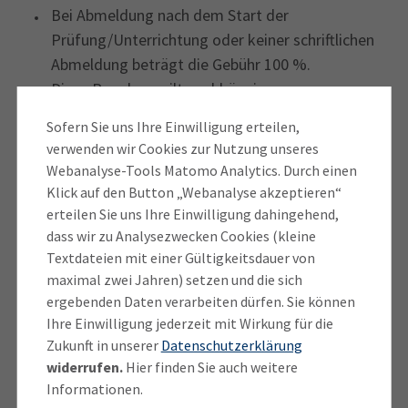
‎Bei Abmeldung nach dem Start der
Prüfung/Unterrichtung oder keiner schriftlichen
Abmeldung beträgt die Gebühr 100 ‎‎%.
Diese Regelung gilt unabhängig vom
Abwesenheitsgrund und von vorgelegten
Sofern Sie uns Ihre Einwilligung erteilen,
Attesten.
verwenden wir Cookies zur Nutzung unseres
Webanalyse-Tools Matomo Analytics. Durch einen
Diese Bedingungen sind verbindlich und werden mit
Klick auf den Button „Webanalyse akzeptieren“
der Anmeldung anerkannt. Falls eine
erteilen Sie uns Ihre Einwilligung dahingehend,
‎Prüfung/Unterrichtung durch die IHK abgesagt
dass wir zu Analysezwecken Cookies (kleine
werden muss, werden bezahlte Gebühren ‎erstattet.
Textdateien mit einer Gültigkeitsdauer von
maximal zwei Jahren) setzen und die sich
Weitergehende Ansprüche (z. B. Ersatz von
ergebenden Daten verarbeiten dürfen. Sie können
Reisekosten) sind ausgeschlossen.‎
Ihre Einwilligung jederzeit mit Wirkung für die
Zukunft in unserer
Datenschutzerklärung
Werden nachweispflichtige Optionen (z. B. Befreiung
widerrufen.
Hier finden Sie auch weitere
von einem Prüfungsteil, Gebührenübernahme,
Informationen.
Nachteilsausgleich, usw.) gewählt, müssen diese