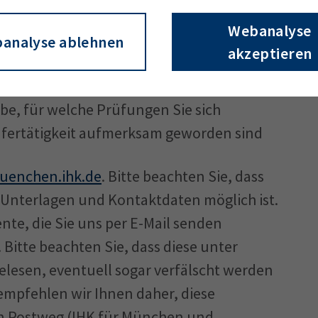
ichen Aufgaben als IHK-Prüfer/-in sind.
n
Webanalyse
analyse ablehnen
akzeptieren
tigen Arbeitgebers
en Qualifikationen
be, für welche Prüfungen Sie sich
rüfertätigkeit aufmerksam geworden sind
enchen.ihk.de
. Bitte beachten Sie, dass
 Unterlagen und Kontaktdaten möglich ist.
nte, die Sie uns per E-Mail senden
 Bitte beachten Sie, dass diese unter
lesen, eventuell sogar verfälscht werden
empfehlen wir Ihnen daher, diese
en Postweg (IHK für München und