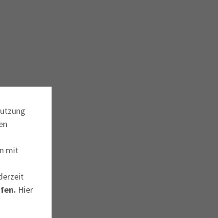
Nutzung
en
n mit
derzeit
fen.
Hier