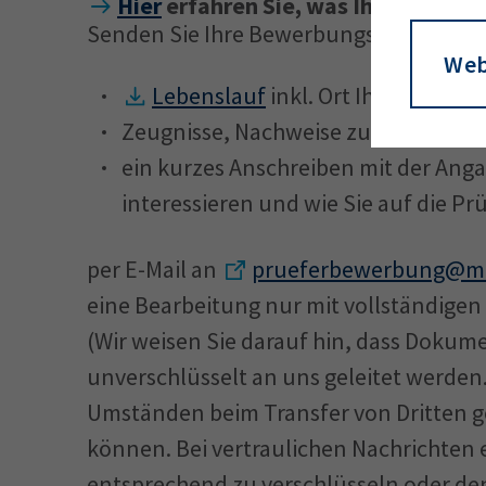
Hier
erfahren Sie, was Ihre maßgebl
Senden Sie Ihre Bewerbungsunterlage
Web
Lebenslauf
inkl. Ort Ihres derzei
Zeugnisse, Nachweise zu absolviert
ein kurzes Anschreiben mit der Anga
interessieren und wie Sie auf die P
per E-Mail an
prueferbewerbung@mu
eine Bearbeitung nur mit vollständigen
(Wir weisen Sie darauf hin, dass Dokume
unverschlüsselt an uns geleitet werden.
Umständen beim Transfer von Dritten ge
können. Bei vertraulichen Nachrichten 
entsprechend zu verschlüsseln oder d