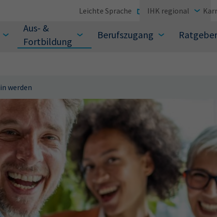
Leichte Sprache
IHK regional
Karr
Aus- &
Berufszugang
Ratgebe
Fortbildung
-in werden
suchen Sie?
Sie auch aus den meistgesuchten Begriffen vor