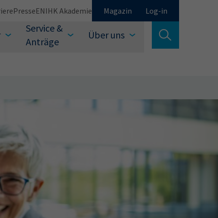
iere
Presse
EN
IHK Akademie
Magazin
Log-in
Service &
r
Über uns
Suche verlassen
Anträge
Schließen
Suchen
auswählen