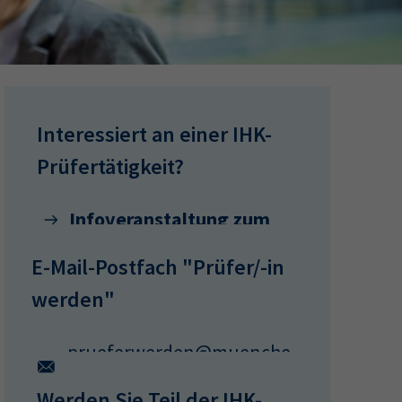
ermine
erichtsheft
Interessiert an einer IHK-
Prüfertätigkeit?
Infoveranstaltung zum
Prüferehrenamt
E-Mail-Postfach "Prüfer/-in
werden"
prueferwerden@muenche
n.ihk.de
Werden Sie Teil der IHK-