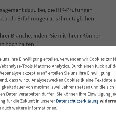
ngagement dazu bei, die IHK-Prüfungen
ktuelle Erfahrungen aus Ihrer täglichen
n Ihrer Branche, indem Sie mit Ihrem Können
ng hoch halten
 die Selbstverwaltung der heimischen
e uns Ihre Einwilligung erteilen, verwenden wir Cookies zur 
Fachkräfte prüfen
Webanalyse-Tools Matomo Analytics. Durch einen Klick auf d
olle Erfahrungen, die für die Aus- und
ebanalyse akzeptieren“ erteilen Sie uns Ihre Einwilligung
ernehmen nützlich sind
end, dass wir zu Analysezwecken Cookies (kleine Textdateie
tigkeitsdauer von maximal zwei Jahren) setzen und die sich
gionalen Netzwerk von Institutionen und
n Daten verarbeiten dürfen. Sie können Ihre Einwilligung je
ng für die Zukunft in unserer
Datenschutzerklärung
widerru
e auch weitere Informationen.