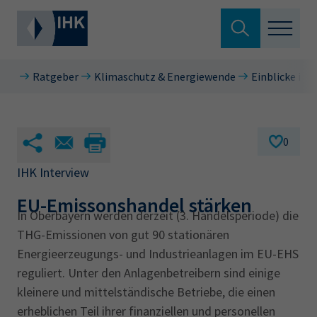
Suche verlassen
Ratgeber
Klimaschutz & Energiewende
Einblicke in d
Standortpolitik
Wonach suchen Sie?
Aus- & Fortbildung
0
Berufszugang
IHK Interview
Suchen
EU-Emissonshandel stärken
Ratgeber
In Oberbayern werden derzeit (3. Handelsperiode) die
THG-Emissionen von gut 90 stationären
Hier können Sie auch aus den meistgesuchten
Service & Anträge
Energieerzeugungs- und Industrieanlagen im EU-EHS
Begriffen vorauswählen
reguliert. Unter den Anlagenbetreibern sind einige
Über uns
kleinere und mittelständische Betriebe, die einen
34a
34c
Ausbildungsvertrag
Fachwirt
erheblichen Teil ihrer finanziellen und personellen