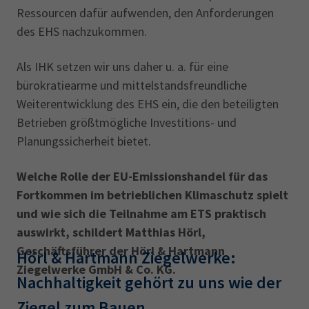
AdA
34d
Prüfungstermine
Ressourcen dafür aufwenden, den Anforderungen
Leichte Sprache
Wirtschaftsfachwirt
34f
Negativerklärung
des EHS nachzukommen.
Sachkundeprüfung
Berichtsheft
AEVO
IHK regional
Als IHK setzen wir uns daher u. a. für eine
34i
Betriebswirt
Prüfbericht
bürokratiearme und mittelstandsfreundliche
Karriere
Weiterentwicklung des EHS ein, die den beteiligten
Betrieben größtmögliche Investitions- und
Presse
Planungssicherheit bietet.
EN
Welche Rolle der EU-Emissionshandel für das
Fortkommen im betrieblichen Klimaschutz spielt
IHK Akademie
und wie sich die Teilnahme am ETS praktisch
auswirkt, schildert
Matthias Hörl,
Geschäftsführer der Hörl & Hartmann
Hörl & Hartmann Ziegelwerke:
Magazin
Log-in
Ziegelwerke GmbH & Co. KG.
Nachhaltigkeit gehört zu uns wie der
Ziegel zum ‎Bauen