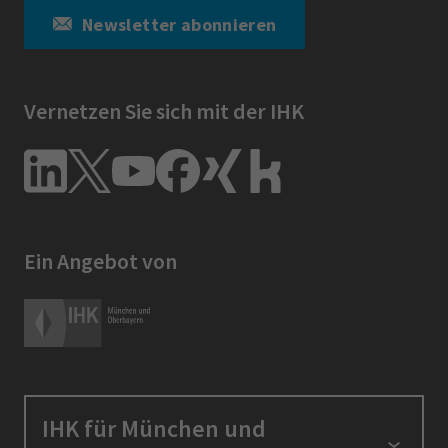
machen. Außerdem, um einen tatsächlich
Newsletter abonnieren
klimaneutralen Footprint unserer Produkte zu
erreichen, reicht es nicht aus, die direkten
Emissionen unseres eigenen Betriebes zu
Vernetzen Sie sich mit der IHK
betrachten. Auch vor- und nachgelagerte
Prozesse verursachen THG-Ausstoß. Und auf
die haben wir oft keinen Einfluss.
Den Traum einer tatsächlich CO2-neutralen
Produktion geben wir trotz aller Widrigkeiten
Ein Angebot von
nicht auf. Nachhaltigkeit gehört zu unserer
Philosophie wie der Ziegel zum Bauen.‎
IHK für München und