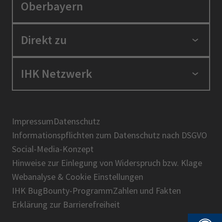
Oberbayern
Standortpolitik
Direkt zu
Ausbildung und Fortbildung
Berufszugang
Positionen
IHK Netzwerk
Ratgeber
IHK in der Region
Service und Anträge
Karriere
IHK Akademie
Über uns
Presse
BIHK
Impressum
Datenschutz
IHK-Magazin
Informationspflichten zum Datenschutz nach DSGVO
DIHK
Social-Media-Konzept
AHK
Hinweise zur Einlegung von Widerspruch bzw. Klage
IHK-Standortportal Bayern
Webanalyse & Cookie Einstellungen
IHK BugBounty-Programm
Zahlen und Fakten
Erklärung zur Barrierefreiheit