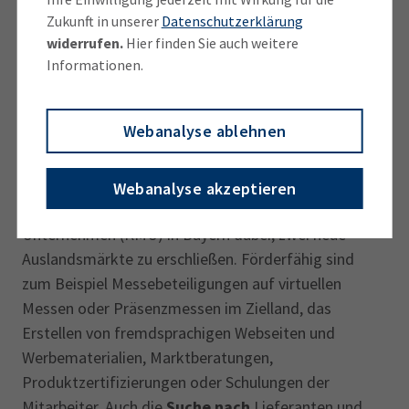
konzeptionelle und strategische Beratung im
Zukunft in unserer
Datenschutzerklärung
Onlinemarketing
in kleinen und mittelständischen
widerrufen.
Hier finden Sie auch weitere
Informationen.
Unternehmen. Wie Sie die Förderung beantragen
können, erfahren Sie im
Ratgeber BAFA Coaching.
Webanalyse ablehnen
Go International
Das Förderprogramm des Freistaats Bayern Go
Webanalyse akzeptieren
International unterstützt kleine oder mittelgroßes
Unternehmen (KMU) in Bayern dabei, zwei neue
Auslandsmärkte zu erschließen. Förderfähig sind
zum Beispiel Messebeteiligungen auf virtuellen
Messen oder Präsenzmessen im Zielland, das
Erstellen von fremdsprachigen Webseiten und
Werbematerialien, Marktberatungen,
Produktzertifizierungen oder Schulungen der
Mitarbeiter. Auch die
Suche nach
Lieferanten und