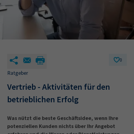
AdA
34d
Prüfungstermine
Leichte Sprache
Wirtschaftsfachwirt
34f
Negativerklärung
Sachkundeprüfung
Berichtsheft
AEVO
IHK regional
34i
Betriebswirt
Prüfbericht
Karriere
Presse
0
Ratgeber
EN
Vertrieb - Aktivitäten für den
IHK Akademie
betrieblichen Erfolg
Magazin
Log-in
Was nützt die beste Geschäftsidee, wenn Ihre
potenziellen Kunden nichts über Ihr Angebot