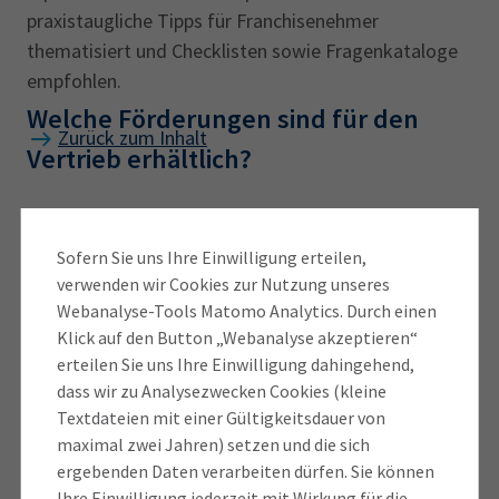
praxistaugliche Tipps für Franchisenehmer
thematisiert und Checklisten sowie Fragenkataloge
empfohlen.
Welche Förderungen sind für den
Zurück zum Inhalt
Vertrieb erhältlich?
BAFA Coaching
Sofern Sie uns Ihre Einwilligung erteilen,
Das Bundesamt für Ausfuhrkontrolle und Wirtschaft
verwenden wir Cookies zur Nutzung unseres
(BAFA ) bietet ein Förderprogramm an, mit dem auch
Webanalyse-Tools Matomo Analytics. Durch einen
Klick auf den Button „Webanalyse akzeptieren“
die Erstellung von Strategien und Konzeptionen zur
erteilen Sie uns Ihre Einwilligung dahingehend,
Vertriebsarbeit gefördert wird. Mit dem Coaching-
dass wir zu Analysezwecken Cookies (kleine
Programm „Förderung unternehmerischen Know-
Textdateien mit einer Gültigkeitsdauer von
hows“ wird hierzu ein Zuschuss in in Höhe von 50 %
maximal zwei Jahren) setzen und die sich
zu Beratungskosten von max. 3.500 € gewährt.
ergebenden Daten verarbeiten dürfen. Sie können
Gefördert wird in diesem Rahmen auch die
Ihre Einwilligung jederzeit mit Wirkung für die