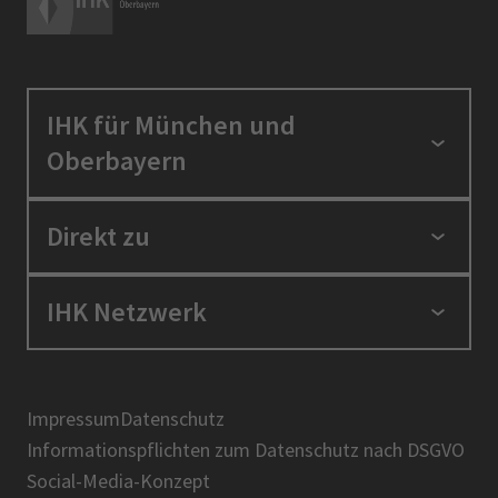
IHK für München und
Oberbayern
Standortpolitik
Direkt zu
Ausbildung und Fortbildung
Berufszugang
Positionen
IHK Netzwerk
Ratgeber
IHK in der Region
Service und Anträge
Karriere
IHK Akademie
Über uns
Presse
BIHK
Impressum
Datenschutz
IHK-Magazin
Informationspflichten zum Datenschutz nach DSGVO
DIHK
Social-Media-Konzept
AHK