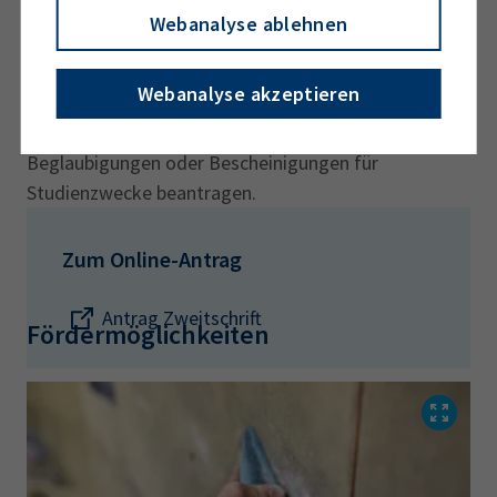
Webanalyse ablehnen
Zum Online-Antrag
Zurück zur Übersicht
Webanalyse akzeptieren
Hier können Sie über unser
Online-Formular
Zweitschriften, Ausbildungszeitbestätigungen,
Beglaubigungen oder Bescheinigungen für
Studienzwecke beantragen.
Zum Online-Antrag
Antrag Zweitschrift
Fördermöglichkeiten