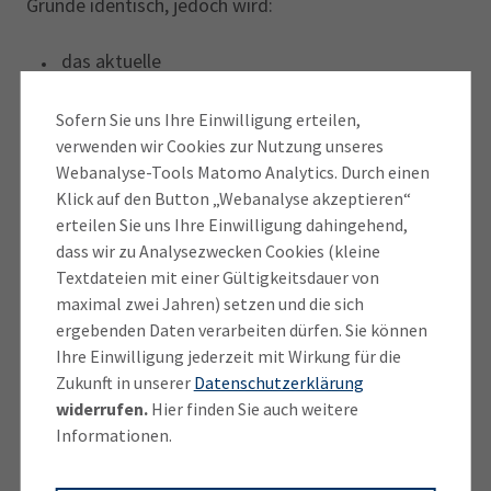
Grunde identisch, jedoch wird:
das aktuelle
Zeugnis-/Bescheinigungs-/Nachweismuster
verwendet
Sofern Sie uns Ihre Einwilligung erteilen,
verwenden wir Cookies zur Nutzung unseres
und ein Zweitschriftenvermerk angebracht.
Webanalyse-Tools Matomo Analytics. Durch einen
Kosten
Klick auf den Button „Webanalyse akzeptieren“
Zurück zur Übersicht
erteilen Sie uns Ihre Einwilligung dahingehend,
dass wir zu Analysezwecken Cookies (kleine
Die Erteilung einer Zweitschrift ist gemäß
Textdateien mit einer Gültigkeitsdauer von
Gebührenordnung der IHK für München und
maximal zwei Jahren) setzen und die sich
Oberbayern kostenpflichtig. Die Höhe der Gebühr ist
ergebenden Daten verarbeiten dürfen. Sie können
im
Ihre Einwilligung jederzeit mit Wirkung für die
Gebührentarif der IHK für München und
Zukunft in unserer
Datenschutzerklärung
Oberbayern
widerrufen.
Hier finden Sie auch weitere
geregelt. Die Gebühr beträgt pro Zweitschrift EURO
Informationen.
30,00. Beachten Sie bitte, dass mit der
Antragstellung die Gebührenpflicht ausgelöst wird!