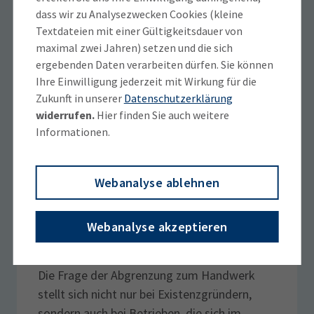
Das Markenrecht schützt Namen und Logos,
dass wir zu Analysezwecken Cookies (kleine
Textdateien mit einer Gültigkeitsdauer von
das Designrecht das Aussehen, das
maximal zwei Jahren) setzen und die sich
Patentrecht technische Erfindungen.
ergebenden Daten verarbeiten dürfen. Sie können
Verschaffen Sie sich hier einen Überblick. Das
Ihre Einwilligung jederzeit mit Wirkung für die
Markenrecht schützt Namen und Logos, das
Zukunft in unserer
Datenschutzerklärung
Designrecht das Aussehen, das Patentrecht
widerrufen.
Hier finden Sie auch weitere
technische Erfindungen. Verschaffen Sie sich
Informationen.
hier einen Überblick.
Ratgeber entdecken
Webanalyse ablehnen
Webanalyse akzeptieren
Abgrenzung vom Handwerk
Die Frage der Abgrenzung zum Handwerk
stellt sich nicht nur bei Existenzgründern,
sondern auch bei Betrieben, die sich im