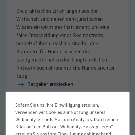
Die praktischen Erfahrungen aus der
Wirtschaft sind neben dem juristischen
Wissen ein wichtiges Instrument, um eine
faire Entscheidung eines Rechtsstreits
herbeizuführen. Deshalb sind bei den
Kammern für Handelssachen der
Landgerichte neben den hauptamtlichen
Richtern auch ehrenamtliche Handelsrichter
tätig.
Ratgeber entdecken
Sofern Sie uns Ihre Einwilligung erteilen,
verwenden wir Cookies zur Nutzung unseres
Markenrecht, Designrecht und
Webanalyse-Tools Matomo Analytics. Durch einen
Urheberrecht
Klick auf den Button „Webanalyse akzeptieren“
erteilen Sie uns Ihre Einwilligung dahingehend,