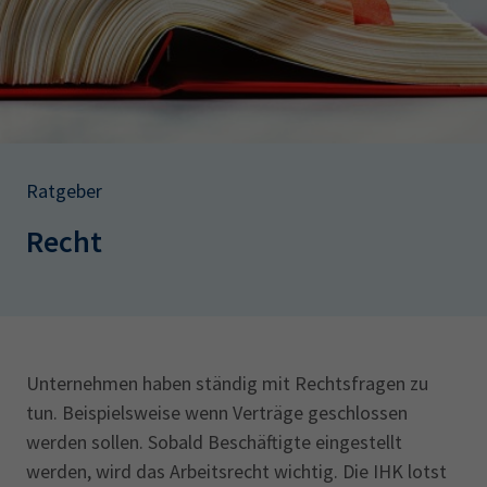
AdA
34d
Prüfungstermine
Leichte Sprache
Wirtschaftsfachwirt
34f
Negativerklärung
Sachkundeprüfung
Berichtsheft
AEVO
IHK regional
34i
Betriebswirt
Prüfbericht
Karriere
Ratgeber
Presse
Recht
EN
IHK Akademie
Unternehmen haben ständig mit Rechtsfragen zu
Magazin
Log-in
tun. Beispielsweise wenn Verträge geschlossen
werden sollen. Sobald Beschäftigte eingestellt
werden, wird das Arbeitsrecht wichtig. Die IHK lotst