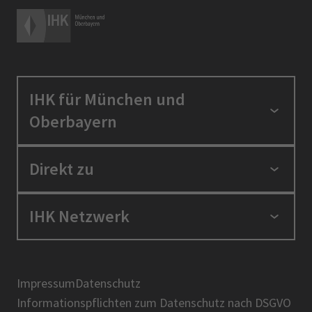
IHK für München und
Oberbayern
Standortpolitik
Direkt zu
Ausbildung und Fortbildung
Berufszugang
Positionen
IHK Netzwerk
Ratgeber
IHK in der Region
Service und Anträge
Karriere
IHK Akademie
Über uns
Presse
BIHK
Impressum
Datenschutz
IHK-Magazin
Informationspflichten zum Datenschutz nach DSGVO
DIHK