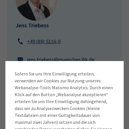
Alle weiteren Informationen finden Sie unter
auch regionalen - Parlamente in den EU-
Electronic travel authorization
und dem
Ländern müssen CETA zustimmen, damit es
Merkblatt: Fliegen Sie nach Kanada
?
uneingeschränkt gültig wird. Dieser Prozess
Jens Triebess
ist noch nicht abgeschlossen.
+49 (89) 5116-0
Ursprungsregeln
Für Unternehmen, die Zollpräferenzen nutzen
jens.triebess@muenchen.ihk.de
möchten, ist das CETA-Protokoll über
Ursprungsregeln und
Sofern Sie uns Ihre Einwilligung erteilen,
Ursprungsbestimmungen von besonderer
verwenden wir Cookies zur Nutzung unseres
Informationen zu Kanada
Webanalyse-Tools Matomo Analytics. Durch einen
Bedeutung. Sowohl die Regeln als auch deren
Klick auf den Button „Webanalyse akzeptieren“
Darstellung weichen teilweise von den aus den
erteilen Sie uns Ihre Einwilligung dahingehend,
Infos vom Außenwirtschaftsportal
übrigen Verarbeitungslisten bekannten ab.
dass wir zu Analysezwecken Cookies (kleine
Bayern zu Kanada
Trotz der unterschiedlichen Struktur erfolgte
Textdateien mit einer Gültigkeitsdauer von
in der Auskunftsdatenbank Warenursprung und
maximal zwei Jahren) setzen und die sich
Auslandshandelskammer (AHK) Kanada
Präferenzen online (
„WuP online“
) eine