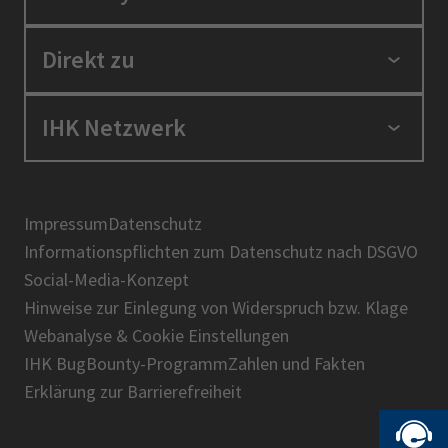
Standortpolitik
Direkt zu
Ausbildung und Fortbildung
Berufszugang
Positionen
IHK Netzwerk
Ratgeber
IHK in der Region
Service und Anträge
Karriere
IHK Akademie
Über uns
Presse
BIHK
Impressum
Datenschutz
IHK-Magazin
Informationspflichten zum Datenschutz nach DSGVO
DIHK
Social-Media-Konzept
AHK
Hinweise zur Einlegung von Widerspruch bzw. Klage
IHK-Standortportal Bayern
Webanalyse & Cookie Einstellungen
IHK BugBounty-Programm
Zahlen und Fakten
Erklärung zur Barrierefreiheit