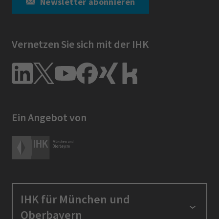
Newsletter abonnieren
(Hinweis: Kanadische Ausführer
verwenden hingegen ihre Business
Number.)
Vernetzen Sie sich mit der IHK
Die wesentlichen Elemente des CETA-
Ursprungsprotokolls wurden in dem
"Merkblatt CETA" vom Zoll
zusammengestellt.
Ein Angebot von
IHK für München und
Oberbayern