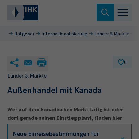
Suche verlassen
Ratgeber
Internationalisierung
Länder & Märkte
N
Standortpolitik
Wonach suchen Sie?
Aus- & Fortbildung
0
Berufszugang
Länder & Märkte
Suchen
Außenhandel mit Kanada
Ratgeber
Hier können Sie auch aus den meistgesuchten
Service & Anträge
Wer auf dem kanadischen Markt tätig ist oder
Begriffen vorauswählen
dort gerade seinen Einstieg plant, finden hier
Über uns
viele nützliche Informationen und
34a
34c
Ausbildungsvertrag
Fachwirt
Neue Einreisebestimmungen für
weiterführende Links.