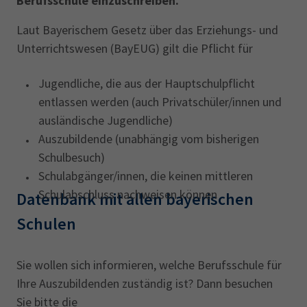
Berufsschule einzuschreiben.
AdA
34d
Prüfungstermine
Leichte Sprache
Laut Bayerischem Gesetz über das Erziehungs- und
Wirtschaftsfachwirt
34f
Negativerklärung
Unterrichtswesen (BayEUG) gilt die Pflicht für
Sachkundeprüfung
Berichtsheft
AEVO
IHK regional
34i
Betriebswirt
Prüfbericht
Jugendliche, die aus der Hauptschulpflicht
Karriere
entlassen werden (auch Privatschüler/innen und
ausländische Jugendliche)
Presse
Auszubildende (unabhängig vom bisherigen
Schulbesuch)
EN
Schulabgänger/innen, die keinen mittleren
Schulabschluss nachweisen können
Datenbank mit allen bayerischen
IHK Akademie
Schulen
Magazin
Log-in
Sie wollen sich informieren, welche Berufsschule für
Ihre Auszubildenden zuständig ist? Dann besuchen
Sie bitte die