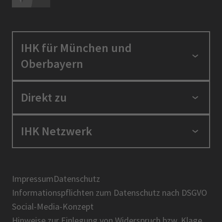
IHK für München und
Oberbayern
Standortpolitik
Direkt zu
Ausbildung und Fortbildung
Berufszugang
Positionen
IHK Netzwerk
Ratgeber
IHK in der Region
Service und Anträge
Karriere
IHK Akademie
Über uns
Presse
BIHK
Impressum
Datenschutz
IHK-Magazin
Informationspflichten zum Datenschutz nach DSGVO
DIHK
Social-Media-Konzept
AHK
Hinweise zur Einlegung von Widerspruch bzw. Klage