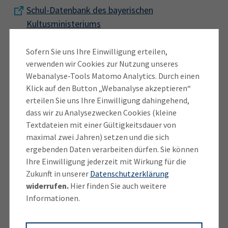
Schul-Datenbank des bayerischen
Kultusministeriums
.
Sofern Sie uns Ihre Einwilligung erteilen,
Falls ein Auszubildender eine andere Berufsschule
verwenden wir Cookies zur Nutzung unseres
Webanalyse-Tools Matomo Analytics. Durch einen
besuchen will, muss bei der eigentlich zuständigen
Klick auf den Button „Webanalyse akzeptieren“
Schule ein Gastschulantrag gestellt werden.
erteilen Sie uns Ihre Einwilligung dahingehend,
dass wir zu Analysezwecken Cookies (kleine
Berufsschulsuche
Textdateien mit einer Gültigkeitsdauer von
maximal zwei Jahren) setzen und die sich
Zur Datenbank
ergebenden Daten verarbeiten dürfen. Sie können
Ihre Einwilligung jederzeit mit Wirkung für die
Ausbildung von A bis Z
Zukunft in unserer
Datenschutzerklärung
widerrufen.
Hier finden Sie auch weitere
Alles zum Thema Ausbildung
Informationen.