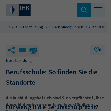
Suche verlassen
Aus- & Fortbildung
Für Ausbilder/-innen
Ausbildungsv
Standortpolitik
Wonach suchen Sie?
Aus- & Fortbildung
0
Berufszugang
Berufsbildung
Suchen
Berufsschule: So finden Sie die
Ratgeber
Standorte
Hier können Sie auch aus den meistgesuchten
Service & Anträge
Begriffen vorauswählen
Über uns
Als Ausbildungsbetrieb sind Sie verpflichtet, Ihre
34a
34c
Ausbildungsvertrag
Fachwirt
Auszubildenden an der jeweils zuständigen
Für wen gilt die Berufsschulpflicht?