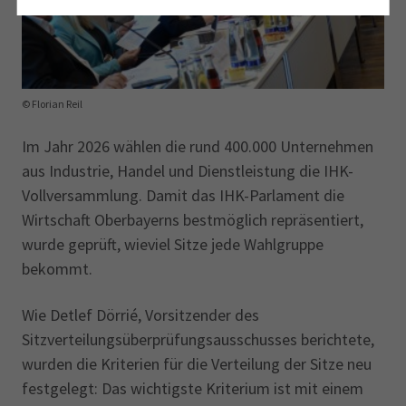
© Florian Reil
Im Jahr 2026 wählen die rund 400.000 Unternehmen
aus Industrie, Handel und Dienstleistung die IHK-
Vollversammlung. Damit das IHK-Parlament die
Wirtschaft Oberbayerns bestmöglich repräsentiert,
wurde geprüft, wieviel Sitze jede Wahlgruppe
bekommt.
Wie Detlef Dörrié, Vorsitzender des
Sitzverteilungsüberprüfungsausschusses berichtete,
wurden die Kriterien für die Verteilung der Sitze neu
festgelegt: Das wichtigste Kriterium ist mit einem