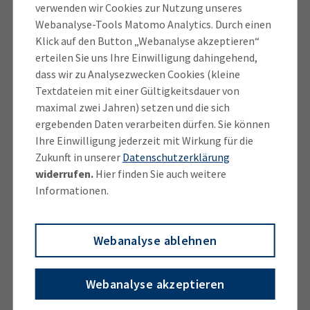
verwenden wir Cookies zur Nutzung unseres
Wenn Bürger zustimmen, was immerhin 70 Prozent
Webanalyse-Tools Matomo Analytics. Durch einen
getan haben, bekommen sie alle Unterlagen in eine
Klick auf den Button „Webanalyse akzeptieren“
App gepusht, unter anderem die Steuererklärung.
erteilen Sie uns Ihre Einwilligung dahingehend,
dass wir zu Analysezwecken Cookies (kleine
Nächster Schritt, so Elke Christian, sei das
Textdateien mit einer Gültigkeitsdauer von
"samverkan" der Akteure. Also gemeinsam
maximal zwei Jahren) setzen und die sich
Maßnahmen prüfen und sich mit den Akteuren zu
ergebenden Daten verarbeiten dürfen. Sie können
vernetzen, um voranzukommen beim
Vorbereitungen für die IHK-Wahl 2026
Ihre Einwilligung jederzeit mit Wirkung für die
Bürokratieabbau.
Zukunft in unserer
Datenschutzerklärung
laufen an
widerrufen.
Hier finden Sie auch weitere
Informationen.
Webanalyse ablehnen
Webanalyse akzeptieren