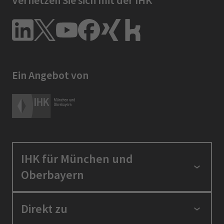
Vernetzen Sie sich mit der IHK
Ein Angebot von
IHK für München und
Oberbayern
Standortpolitik
Direkt zu
Ausbildung und Fortbildung