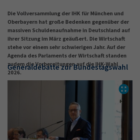
Die Vollversammlung der IHK für München und
Oberbayern hat große Bedenken gegenüber der
massiven Schuldenaufnahme in Deutschland auf
ihrer Sitzung im März geäußert. Die Wirtschaft
stehe vor einem sehr schwierigen Jahr. Auf der
Agenda des Parlaments der Wirtschaft standen
zudem die Vorbereitungen auf die IHK-Wahl
Generaldebatte zur Bundestagswahl
2026.