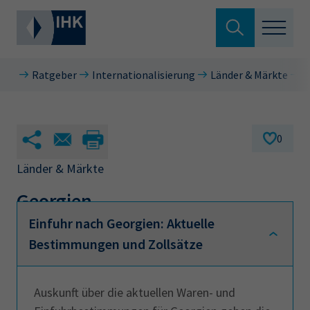
Suche verlassen
Ratgeber
Internationalisierung
Länder & Märkte
R
Standortpolitik
Wonach suchen Sie?
Aus- & Fortbildung
0
Berufszugang
Länder & Märkte
Suchen
Georgien
Ratgeber
Einfuhr nach Georgien: Aktuelle
Hier können Sie auch aus den meistgesuchten
Service & Anträge
Bestimmungen und Zollsätze
Begriffen vorauswählen
Über uns
34a
34c
Ausbildungsvertrag
Fachwirt
Auskunft über die aktuellen Waren- und