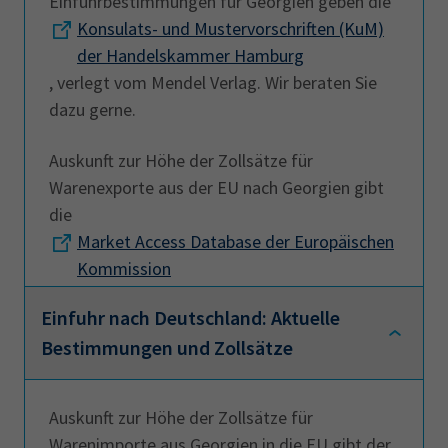
Einfuhrbestimmungen für Georgien geben die
AdA
34d
Prüfungstermine
Konsulats- und Mustervorschriften (KuM)
Leichte Sprache
Wirtschaftsfachwirt
34f
Negativerklärung
der Handelskammer Hamburg
Sachkundeprüfung
, verlegt vom Mendel Verlag. Wir beraten Sie
Berichtsheft
AEVO
IHK regional
dazu gerne.
34i
Betriebswirt
Prüfbericht
Karriere
Auskunft zur Höhe der Zollsätze für
Warenexporte aus der EU nach Georgien gibt
Presse
die
Market Access Database der Europäischen
EN
Kommission
.
IHK Akademie
Einfuhr nach Deutschland: Aktuelle
Bestimmungen und Zollsätze
Magazin
Log-in
Auskunft zur Höhe der Zollsätze für
Warenimporte aus Georgien in die EU gibt der