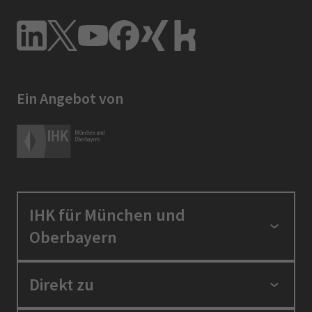
Ein Angebot von
IHK für München und
Oberbayern
Standortpolitik
Direkt zu
Ausbildung und Fortbildung