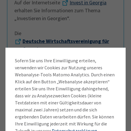
Auf der Internetseite
Invest in Georgia
erhalten Sie Informationen zum Thema
„Investieren in Georgien“.
Die
Deutsche Wirtschaftsvereinigung für
Georgien
bietet Unterstützung beim Markteintritt und
Sofern Sie uns Ihre Einwilligung erteilen,
Geschäftsaufbau in Georgien
verwenden wir Cookies zur Nutzung unseres
Nützliche Links
Webanalyse-Tools Matomo Analytics. Durch einen
Klick auf den Button „Webanalyse akzeptieren“
erteilen Sie uns Ihre Einwilligung dahingehend,
Deutsch-Georgische
dass wir zu Analysezwecken Cookies (kleine
Wirtschaftsvereinigung
Textdateien mit einer Gültigkeitsdauer von
maximal zwei Jahren) setzen und die sich
Außenwirtschaftsportal:
ergebenden Daten verarbeiten dürfen. Sie können
Informationen zu Georgien
Ihre Einwilligung jederzeit mit Wirkung für die
Zukunft in unserer
Datenschutzerklärung