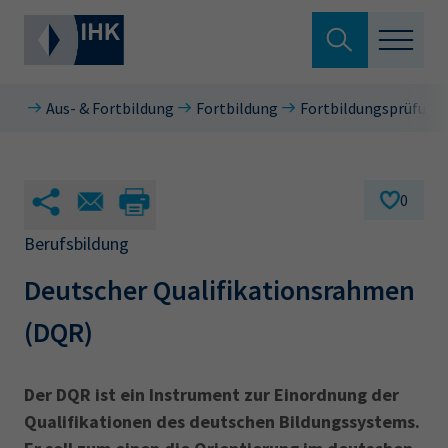
Suche verlassen
Aus- & Fortbildung
Fortbildung
Fortbildungsprüfunge
Standortpolitik
Wonach suchen Sie?
Aus- & Fortbildung
0
Berufszugang
Berufsbildung
Suchen
Deutscher Qualifikationsrahmen
Ratgeber
(DQR)
Hier können Sie auch aus den meistgesuchten
Service & Anträge
Begriffen vorauswählen
Über uns
Der DQR ist ein Instrument zur Einordnung der
34a
34c
Ausbildungsvertrag
Fachwirt
Qualifikationen des deutschen Bildungssystems.