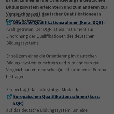
Er soll zum einen die Orientierung im deutschen
AdA
34d
Prüfungstermine
Bildungssystem erleichtern und zum anderen zur
Leichte Sprache
Wirtschaftsfachwirt
34f
Negativerklärung
Vergleichbarkeit deutscher Qualifikationen in
Am 1. Mai 2013 ist der
Europa beitragen.
Sachkundeprüfung
Berichtsheft
AEVO
IHK regional
Deutsche Qualifikationsrahmen (kurz: DQR)
in
Kraft getreten. Der DQR ist ein Instrument zur
34i
Betriebswirt
Prüfbericht
Karriere
Einordnung der Qualifikationen des deutschen
Bildungssystems.
Presse
Er soll zum einen die Orientierung im deutschen
EN
Bildungssystem erleichtern und zum anderen zur
Vergleichbarkeit deutscher Qualifikationen in Europa
IHK Akademie
beitragen:
Er überträgt das achtstufige Model des
Magazin
Log-in
Europäischen Qualifikationsrahmen (kurz:
EQR)
auf das deutsche Bildungssystem, um eine