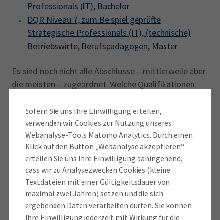
Professionals (IT), Bachelor
DQR Niveau 7, zum Beispiel geprüfte
Strategische Professionals (IT), (technische)
Betriebswirte, Berufspädagogen, Master
Es sind noch nicht alle Abschlüsse – mittlerweile aber
die meisten – zugeordnet. Welche Qualifikationen
bereits klassifiziert sind, finden Sie in der Datenbank
auf dem offiziellen
DQR-Webportal
.. Dort und
Sofern Sie uns Ihre Einwilligung erteilen,
verwenden wir Cookies zur Nutzung unseres
nachfolgend finden Sie weitere Erläuterungen zum
Webanalyse-Tools Matomo Analytics. Durch einen
Nutzen und zur Anwendung des DQR sowie zur
FAQs: Deutscher
Klick auf den Button „Webanalyse akzeptieren“
Ausweisung auf den IHK-Zeugnissen.
Qualifikationsrahmen (DQR)
erteilen Sie uns Ihre Einwilligung dahingehend,
dass wir zu Analysezwecken Cookies (kleine
Textdateien mit einer Gültigkeitsdauer von
maximal zwei Jahren) setzen und die sich
Was ist der DQR?
ergebenden Daten verarbeiten dürfen. Sie können
Ihre Einwilligung jederzeit mit Wirkung für die