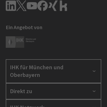
Ein Angebot von
IHK für München und
Oberbayern
Standortpolitik
Direkt zu
Ausbildung und Fortbildung
Berufszugang
Positionen