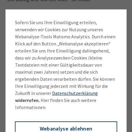
Ursula Illibauer, WKÖ, hob zum Beginn ihrer
Moderation hervor, dass viele Unternehmen die
Sofern Sie uns Ihre Einwilligung erteilen,
verwenden wir Cookies zur Nutzung unseres
DSGVO kritisch sehen. Olivier Micol entgegnete:
Webanalyse-Tools Matomo Analytics. Durch einen
„There is always a critic. GDPR (DSGVO) is creating
Klick auf den Button „Webanalyse akzeptieren“
obligations to companies. But this digital
erteilen Sie uns Ihre Einwilligung dahingehend,
transformation will not take place, if we have no
dass wir zu Analysezwecken Cookies (kleine
protection of personal data. I think that innovation
Textdateien mit einer Gültigkeitsdauer von
has to go in line with the GDPR.”
maximal zwei Jahren) setzen und die sich
ergebenden Daten verarbeiten dürfen. Sie können
Ihre Einwilligung jederzeit mit Wirkung für die
Zukunft in unserer
Datenschutzerklärung
widerrufen.
Hier finden Sie auch weitere
Informationen.
Webanalyse ablehnen