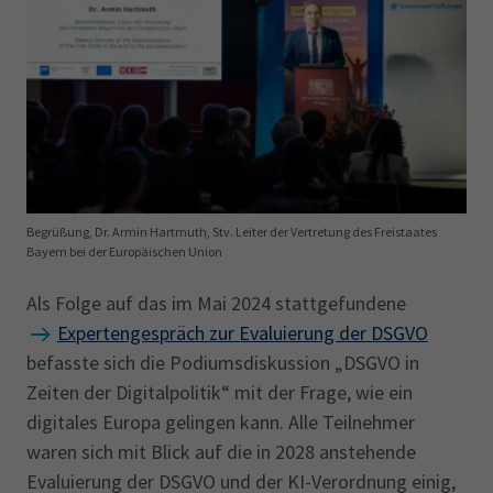
AdA
34d
Prüfungstermine
Leichte Sprache
Wirtschaftsfachwirt
34f
Negativerklärung
Sachkundeprüfung
Berichtsheft
AEVO
IHK regional
34i
Betriebswirt
Prüfbericht
Karriere
Presse
Begrüßung, Dr. Armin Hartmuth, Stv. Leiter der Vertretung des Freistaates
Bayern bei der Europäischen Union
EN
Als Folge auf das im Mai 2024 stattgefundene
IHK Akademie
Expertengespräch zur Evaluierung der DSGVO
befasste sich die Podiumsdiskussion „DSGVO in
Zeiten der Digitalpolitik“ mit der Frage, wie ein
Magazin
Log-in
digitales Europa gelingen kann. Alle Teilnehmer
waren sich mit Blick auf die in 2028 anstehende
Evaluierung der DSGVO und der KI-Verordnung einig,