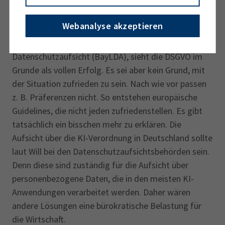
Michael Will, Präsident, Bayerisches Landesamt für Datenschutzaufsicht
Webanalyse akzeptieren
Michael Will, Bayerisches Landesamt für
Datenschutzaufsicht (BayLDA), sieht die DSGVO im
Grunde als vollen Erfolg. Es sei aber kein Grund, mit
der Situation zufrieden zu sein. Nach wie vor passen
z. B. Präferenzen nicht. So entstehen europäische
Guidelines, die nicht jeden zufriedenstellen. Es gibt
tatsächlich ein bisschen mehr zu erklären. Die
Aufsicht über die KI-Verordnung in Deutschland sollte
laut Will bei den Datenschutzaufsichtsbehörden sein.
Denn diese sind zuständig für die Aufsicht über
personenbezogene Daten, die in den meisten KI-
Anwendungen verarbeitet werden. Daher wären
andere Lösungen eine bürokratische Belastung für
die Wirtschaft.