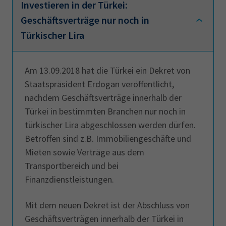
AdA
34d
Prüfungstermine
Investieren in der Türkei:
Investieren in der Türkei.
Leichte Sprache
Geschäftsverträge nur noch in
Wirtschaftsfachwirt
34f
Negativerklärung
Türkischer Lira
Sachkundeprüfung
Berichtsheft
AEVO
IHK regional
34i
Betriebswirt
Prüfbericht
Karriere
Am 13.09.2018 hat die Türkei ein Dekret von
Staatspräsident Erdogan veröffentlicht,
Presse
nachdem Geschäftsverträge innerhalb der
Türkei in bestimmten Branchen nur noch in
EN
türkischer Lira abgeschlossen werden dürfen.
Betroffen sind z.B. Immobiliengeschäfte und
IHK Akademie
Mieten sowie Verträge aus dem
Transportbereich und bei
Finanzdienstleistungen.
Magazin
Log-in
Mit dem neuen Dekret ist der Abschluss von
Geschäftsverträgen innerhalb der Türkei in