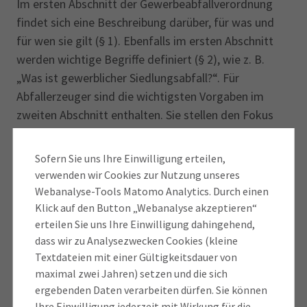
Im ersten Abschnitt der Gewerbeabfallverordnung
findet sich eine Beschreibung darüber, für was und
für wen sie gilt (§ 1). Ebenfalls im ersten Abschnitt
werden wichtige Begriffe definiert (§ 2), wie z. B.
„Was ist gewerblicher Siedlungsabfall?“. Für
Abfallerzeuger sind die wichtigsten Vorgaben im
zweiten Abschnitt enthalten. Sie stellen den Fokus
dieses Leitfadens dar. Die Kernaussagen der
Gewerbeabfallverordnung sind – vereinfacht
Sofern Sie uns Ihre Einwilligung erteilen,
dargestellt im blauen Kasten oben.
verwenden wir Cookies zur Nutzung unseres
Webanalyse-Tools Matomo Analytics. Durch einen
Der zweite Abschnitt der Verordnung umfasst die §§
Klick auf den Button „Webanalyse akzeptieren“
3-7 mit Vorgaben für die getrennte Sammlung von
erteilen Sie uns Ihre Einwilligung dahingehend,
dass wir zu Analysezwecken Cookies (kleine
Siedlungsabfällen und zur Vorbehandlung von
Textdateien mit einer Gültigkeitsdauer von
Siedlungsabfällen, die nicht getrennt werden können,
maximal zwei Jahren) setzen und die sich
sowie eine Ausnahmeregelung für Kleinmengen.
ergebenden Daten verarbeiten dürfen. Sie können
Ihre Einwilligung jederzeit mit Wirkung für die