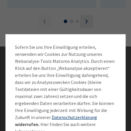
AdA
34d
Prüfungstermine
Leichte Sprache
Wirtschaftsfachwirt
34f
Negativerklärung
Sachkundeprüfung
Berichtsheft
AEVO
IHK regional
34i
Betriebswirt
Prüfbericht
Karriere
Sofern Sie uns Ihre Einwilligung erteilen,
verwenden wir Cookies zur Nutzung unseres
Presse
Bleiben Sie informiert
Webanalyse-Tools Matomo Analytics. Durch einen
Klick auf den Button „Webanalyse akzeptieren“
EN
erteilen Sie uns Ihre Einwilligung dahingehend,
Newsletter abonnieren
dass wir zu Analysezwecken Cookies (kleine
IHK Akademie
Textdateien mit einer Gültigkeitsdauer von
maximal zwei Jahren) setzen und die sich
Vernetzen Sie sich mit der IHK
ergebenden Daten verarbeiten dürfen. Sie können
Magazin
Log-in
Ihre Einwilligung jederzeit mit Wirkung für die
Zukunft in unserer
Datenschutzerklärung
widerrufen.
Hier finden Sie auch weitere