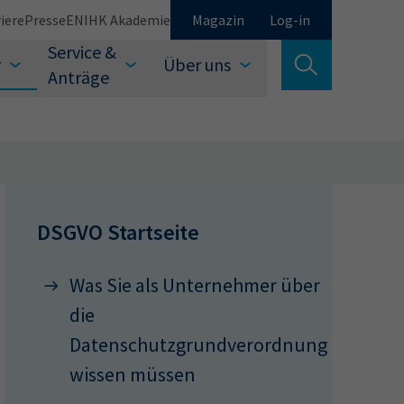
iere
Presse
EN
IHK Akademie
Magazin
Log-in
Service &
r
Über uns
Suche verlassen
Anträge
Schließen
DSGVO Startseite
Was Sie als Unternehmer über
Suchen
die
Datenschutzgrundverordnung
wissen müssen
auswählen