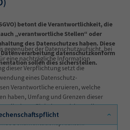
O)
Ausbildungsvertrag
Fachwirt
AdA
34d
Prüfungst
VO) betont die Verantwortlichkeit, die
chwirt
34f
Negativerklärung
Sachkundeprüfung
B
(auch „verantwortliche Stellen“ oder
Betriebswirt
Prüfbericht
inhaltung des Datenschutzes haben. Diese
s gegenüber der Datenschutzaufsicht, bei
e Datenverarbeitung datenschutzkonform
ür eine nachträgliche Information
entation sollen dies sicherstellen.
g dieser Verpflichtung setzt die
wendung eines Datenschutz-
en Verantwortliche eruieren, welche
ten haben, Umfang und Grenzen dieser
n, die deren Einhaltung sicherstellen.
Rechenschaftspflicht
gende Dokumentationspflichten: