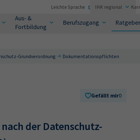
Leichte Sprache
IHK regional
Karr
Aus- &
Berufszugang
Ratgebe
Fortbildung
nschutz-Grundverordnung
Dokumentationspflichten
suchen Sie?
Gefällt mir
0
nach der Datenschutz-‎
Sie auch aus den meistgesuchten Begriffen vor