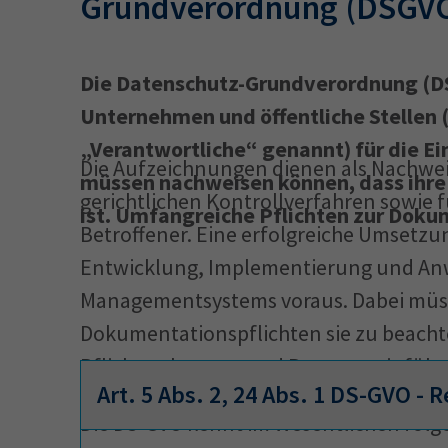
Grundverordnung (DSGV
34a
34c
Die Datenschutz-Grundverordnung (DSG
Wirtschaftsfa
Unternehmen und öffentliche Stellen 
AEVO
34i
„Verantwortliche“ genannt) für die E
Die Aufzeichnungen dienen als Nachwei
müssen nachweisen können, dass ihr
gerichtlichen Kontrollverfahren sowie f
ist. Umfangreiche Pflichten zur Dokum
Betroffener. Eine erfolgreiche Umsetzun
Entwicklung, Implementierung und An
Managementsystems voraus. Dabei müss
Dokumentationspflichten sie zu beach
Pflichten kennen und Prozesse einführe
Art. 5 Abs. 2, 24 Abs. 1 DS-GVO - 
Die DS-GVO kennt im Wesentlichen fol