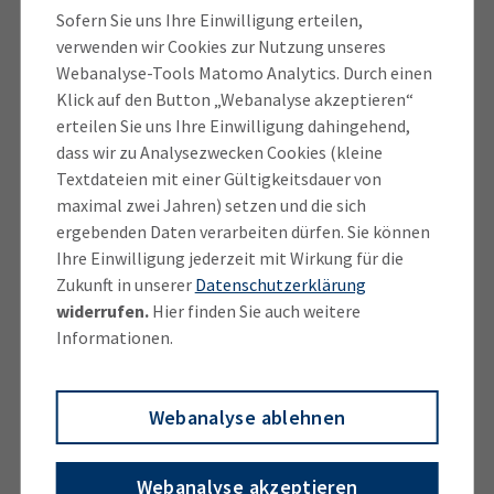
Sofern Sie uns Ihre Einwilligung erteilen,
verwenden wir Cookies zur Nutzung unseres
Webanalyse-Tools Matomo Analytics. Durch einen
Exportkontrolle
Klick auf den Button „Webanalyse akzeptieren“
erteilen Sie uns Ihre Einwilligung dahingehend,
Paragraph 1 des Außenwirtschaftsgesetzes sagt,
dass wir zu Analysezwecken Cookies (kleine
Textdateien mit einer Gültigkeitsdauer von
dass der Güter-, Dienstleistungs-, Kapital- und
maximal zwei Jahren) setzen und die sich
Zahlungsverkehr mit anderen Wirtschaftsgebieten
ergebenden Daten verarbeiten dürfen. Sie können
grundsätzlich frei ist, doch es sind wichtige
Ihre Einwilligung jederzeit mit Wirkung für die
Ausnahmen zu beachten. Hier können Sie sich über
Zukunft in unserer
Datenschutzerklärung
Allgemeine Genehmigungen, Ausfuhrkontrolle und
widerrufen.
Hier finden Sie auch weitere
Sanktionen informieren.
Informationen.
UZK und EU-Zollreform
Mehr anzeigen
Webanalyse ablehnen
Derzeit regelt der UZK das Zollrecht. Die Europäische
IHK Webinare & Veranstaltungen
Union plant jedoch eine grundlegende Neugestaltung
des Zollwesens.
Webanalyse akzeptieren