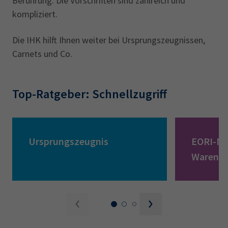
Berührung. Die Vorschriften sind zahlreich und
kompliziert.
Die IHK hilft Ihnen weiter bei Ursprungszeugnissen,
Carnets und Co.
Top-Ratgeber: Schnellzugriff
Ursprungszeugnis
EORI-N
Warenn