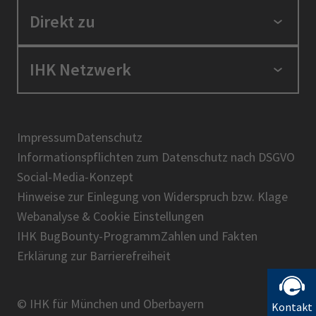
Standortpolitik
Direkt zu
Ausbildung und Fortbildung
Berufszugang
Positionen
IHK Netzwerk
Ratgeber
IHK in der Region
Service und Anträge
Karriere
IHK Akademie
Über uns
Presse
BIHK
Impressum
Datenschutz
IHK-Magazin
Informationspflichten zum Datenschutz nach DSGVO
DIHK
Social-Media-Konzept
AHK
Hinweise zur Einlegung von Widerspruch bzw. Klage
IHK-Standortportal Bayern
Webanalyse & Cookie Einstellungen
IHK BugBounty-Programm
Zahlen und Fakten
Erklärung zur Barrierefreiheit
© IHK für München und Oberbayern
Kontakt