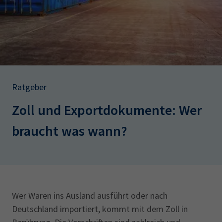
AdA
34d
Prüfungstermine
Leichte Sprache
Wirtschaftsfachwirt
34f
Negativerklärung
Sachkundeprüfung
Berichtsheft
AEVO
IHK regional
34i
Betriebswirt
Prüfbericht
Karriere
Ratgeber
Presse
Zoll und Exportdokumente: Wer
EN
braucht was wann?
IHK Akademie
Magazin
Log-in
Wer Waren ins Ausland ausführt oder nach
Deutschland importiert, kommt mit dem Zoll in