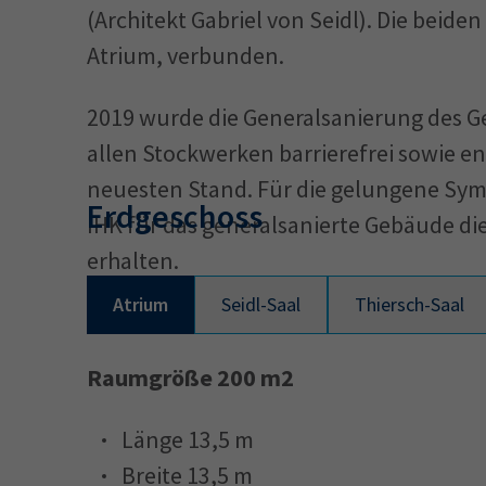
(Architekt Gabriel von Seidl). Die beide
Atrium, verbunden.
2019 wurde die Generalsanierung des G
allen Stockwerken barrierefrei sowie e
neuesten Stand. Für die gelungene Sym
Erdgeschoss
IHK für das generalsanierte Gebäude d
erhalten.
Atrium
Seidl-Saal
Thiersch-Saal
Raumgröße 200 m2
Länge 13,5 m
Breite 13,5 m