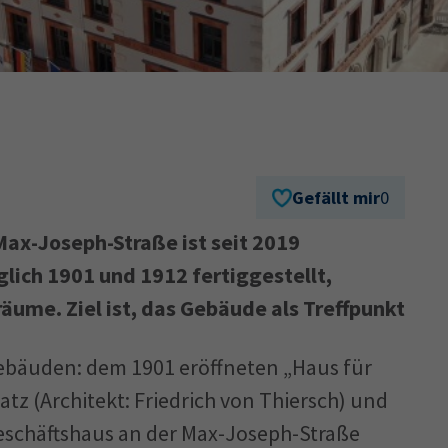
Ausbildungsvertrag
Fachwirt
AdA
34d
Prüfungst
chwirt
34f
Negativerklärung
Sachkundeprüfung
B
Betriebswirt
Prüfbericht
Gefällt mir
0
ax-Joseph-Straße ist seit 2019
lich 1901 und 1912 fertiggestellt,
ume. Ziel ist, das Gebäude als Treffpunkt
ebäuden: dem 1901 eröffneten „Haus für
z (Architekt: Friedrich von Thiersch) und
eschäftshaus an der Max-Joseph-Straße