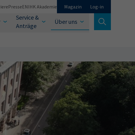
iere
Presse
EN
IHK Akademie
Magazin
Log-in
Service &
r
Über uns
Suche verlassen
Anträge
Schließen
Suchen
auswählen