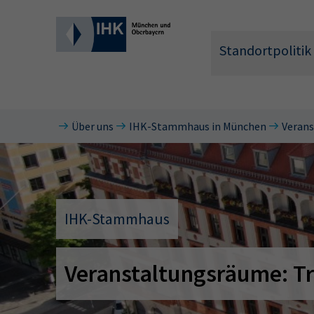
Standortpolitik
Über uns
IHK-Stammhaus in München
Veran
Wonach 
IHK-Stammhaus
Veranstaltungsräume: Tr
Hier können 