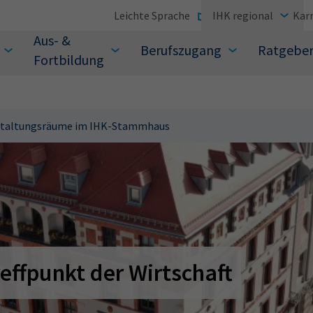
Leichte Sprache
IHK regional
Karr
Aus- &
Berufszugang
Ratgebe
Fortbildung
staltungsräume im IHK-Stammhaus
suchen Sie?
effpunkt der Wirtschaft
Sie auch aus den meistgesuchten Begriffen vor