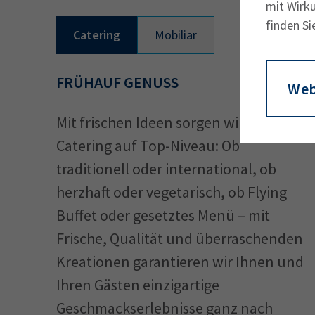
mit Wirku
finden Si
Catering
Mobiliar
FRÜHAUF GENUSS
Web
Mit frischen Ideen sorgen wir für
Catering auf Top-Niveau: Ob
traditionell oder international, ob
herzhaft oder vegetarisch, ob Flying
Buffet oder gesetztes Menü – mit
Frische, Qualität und überraschenden
Kreationen garantieren wir Ihnen und
Ihren Gästen einzigartige
Geschmackserlebnisse ganz nach