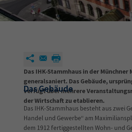
34a
34c
Wirtschaftsfa
AEVO
34i
Das IHK-Stammhaus in der Münchner M
generalsaniert. Das Gebäude, ursprüng
Das Gebäude
verfügt über mehrere Veranstaltungsrä
der Wirtschaft zu etablieren.
Das IHK-Stammhaus besteht aus zwei G
Handel und Gewerbe“ am Maximiliansplat
dem 1912 fertiggestellten Wohn- und G