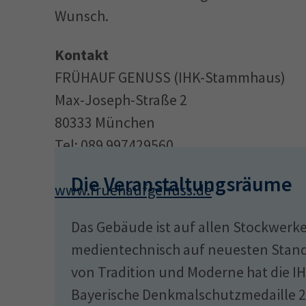
Wunsch.
Kontakt
FRÜHAUF GENUSS (IHK-Stammhaus)
Max-Joseph-Straße 2
80333 München
Tel: 089 997429560
E-Mail: ihk.mjs@fruehaufgenuss.de
Die Veranstaltungsräume
www.fruehaufgenuss.de
Das Gebäude ist auf allen Stockwerke
medientechnisch auf neuesten Stand
von Tradition und Moderne hat die IH
Bayerische Denkmalschutzmedaille 