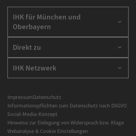
IHK für München und
Oberbayern
Standortpolitik
Direkt zu
Ausbildung und Fortbildung
Berufszugang
Positionen
IHK Netzwerk
Ratgeber
IHK in der Region
Service und Anträge
Karriere
IHK Akademie
Über uns
Presse
BIHK
Impressum
Datenschutz
IHK-Magazin
Informationspflichten zum Datenschutz nach DSGVO
DIHK
Social-Media-Konzept
AHK
Hinweise zur Einlegung von Widerspruch bzw. Klage
IHK-Standortportal Bayern
Webanalyse & Cookie Einstellungen