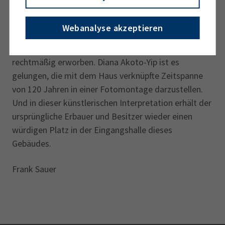
IHK beleuchtet die Künstlerin die Historie des
vorderen Stammhauses, dessen Bauträger der
Webanalyse akzeptieren
bekannte jüdische Antiquitätenhändler Siegfried Drey
war. Von ihm hatte die IHK das Haus später
rechtmäßig erworben. Diana Akoto-Yip ist es
gelungen, die mit dem Haus verknüpfte Zeitspanne
von 120 Jahren in einer Fotomontage darzustellen.
Und in dieser künstlerischen Interpretation erhält der
ursprüngliche Erbauer und Besitzer wieder einen
würdigen Platz in der Eingangshalle dieses
Gebäudes.
Frank Sauer