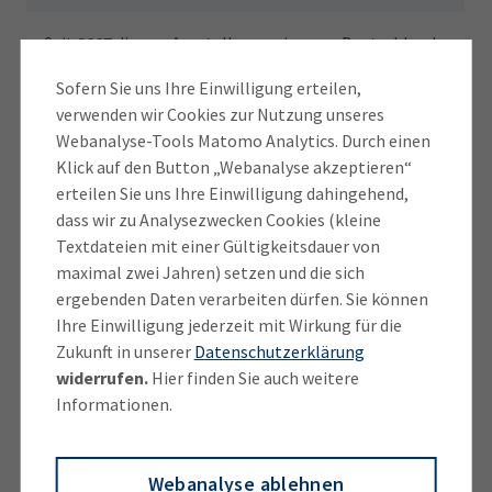
Seit
2007
diverse Ausstellungen in ganz Deutschland
Sofern Sie uns Ihre Einwilligung erteilen,
https://d-ay.work/
verwenden wir Cookies zur Nutzung unseres
Die Bilder von Diana Akoto-Yip sind geprägt von
Webanalyse-Tools Matomo Analytics. Durch einen
historisch und gesellschaftlich relevanten Themen.
Klick auf den Button „Webanalyse akzeptieren“
Als gelernte Fotografin, sie arbeitete in München als
erteilen Sie uns Ihre Einwilligung dahingehend,
Modefotografin, hat sie einen Blick für den
dass wir zu Analysezwecken Cookies (kleine
angewandten Aspekt in der Kunst. Das nachfolgende
Textdateien mit einer Gültigkeitsdauer von
Studium an der Kunstakademie in München schärfte
maximal zwei Jahren) setzen und die sich
ergebenden Daten verarbeiten dürfen. Sie können
und erweiterte ihre kreative Arbeit. Das Ergebnis sind
Ihre Einwilligung jederzeit mit Wirkung für die
grossformatige Bilder, in denen sie eigene
Zukunft in unserer
Datenschutzerklärung
Fotografien von Industrie- und Brachlandschaften
widerrufen.
Hier finden Sie auch weitere
des Ruhrgebiets mit zarter Malerei überarbeitet. Sie
Informationen.
stellen Fragen an die Zukunft der Region und der
dort lebenden Menschen in Zeiten der
Transformation. In ihrem dreiteiligen Werk für die
Webanalyse ablehnen