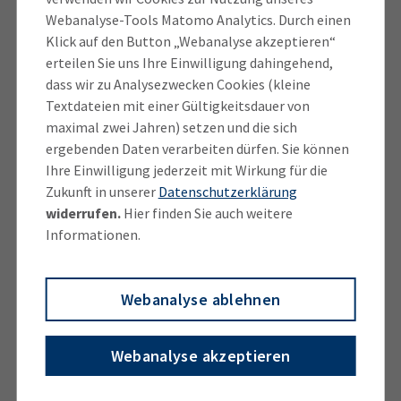
bewährtes Teamwork fortsetzen
Webanalyse-Tools Matomo Analytics. Durch einen
Klick auf den Button „Webanalyse akzeptieren“
erteilen Sie uns Ihre Einwilligung dahingehend,
Bayerns Innenminister Joachim Herrmann lobte den
dass wir zu Analysezwecken Cookies (kleine
„bayerischen Weg“ – beraten statt bestrafen. Dr. Axel
Textdateien mit einer Gültigkeitsdauer von
Keßler, Datenschutzbeauftragter der Siemens AG,
maximal zwei Jahren) setzen und die sich
formulierte es so: „Damit können wir leben.“
ergebenden Daten verarbeiten dürfen. Sie können
Ihre Einwilligung jederzeit mit Wirkung für die
Bürokratiehürde Nummer 1
Zukunft in unserer
Datenschutzerklärung
widerrufen.
Hier finden Sie auch weitere
Der Event hatte politische Brisanz. Die Ergebnisse
Informationen.
der Diskussion fließen ein in die im Mai anstehende
Evaluierung der DSGVO. BIHK-Hauptgeschäftsführer
Webanalyse ablehnen
Manfred Gößl und BIHK- Datenschutzbeauftragte
Rita Bottler nutzten daher die Chance, Politik und
Verwaltung auf das hinzuweisen, was in der Praxis
Webanalyse akzeptieren
Probleme macht.