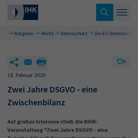
Suche verlassen
Ratgeber
Recht
Datenschutz
Die EU-Datenschutz
Standortpolitik
Wonach suchen Sie?
Aus- & Fortbildung
0
Berufszugang
18. Februar 2020
Suchen
Zwei Jahre DSGVO - eine
Ratgeber
Zwischenbilanz
Hier können Sie auch aus den meistgesuchten
Service & Anträge
Begriffen vorauswählen
Über uns
Auf großes Interesse stieß die BIHK-
34a
34c
Ausbildungsvertrag
Fachwirt
Veranstaltung "Zwei Jahre DSGVO - eine