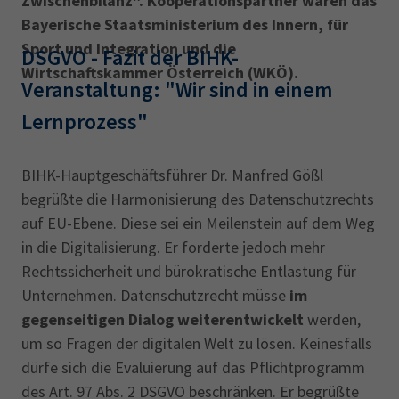
Zwischenbilanz". Kooperationspartner waren das
AdA
34d
Prüfungstermine
Bayerische Staatsministerium des Innern, für
Leichte Sprache
Wirtschaftsfachwirt
34f
Negativerklärung
Sport und Integration und die
DSGVO - Fazit der BIHK-
Wirtschaftskammer Österreich (WKÖ).
Sachkundeprüfung
Berichtsheft
AEVO
IHK regional
Veranstaltung: "Wir sind in einem
34i
Betriebswirt
Prüfbericht
Lernprozess"
Karriere
Presse
BIHK-Hauptgeschäftsführer Dr. Manfred Gößl
begrüßte die Harmonisierung des Datenschutzrechts
EN
auf EU-Ebene. Diese sei ein Meilenstein auf dem Weg
in die Digitalisierung. Er forderte jedoch mehr
IHK Akademie
Rechtssicherheit und bürokratische Entlastung für
Unternehmen. Datenschutzrecht müsse
im
gegenseitigen Dialog weiterentwickelt
werden,
Magazin
Log-in
um so Fragen der digitalen Welt zu lösen. Keinesfalls
dürfe sich die Evaluierung auf das Pflichtprogramm
des Art. 97 Abs. 2 DSGVO beschränken. Er begrüßte