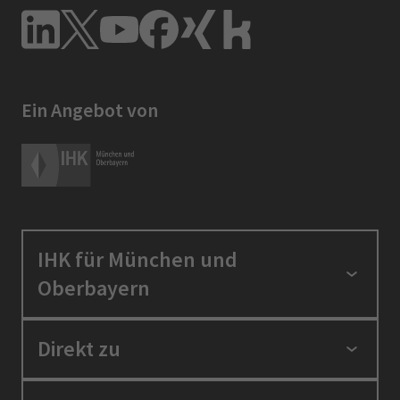
Ein Angebot von
IHK für München und
Oberbayern
Standortpolitik
Direkt zu
Ausbildung und Fortbildung