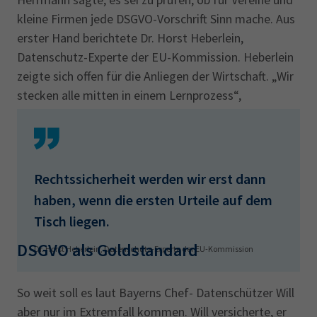
kleine Firmen jede DSGVO-Vorschrift Sinn mache. Aus
erster Hand berichtete Dr. Horst Heberlein,
Datenschutz-Experte der EU-Kommission. Heberlein
zeigte sich offen für die Anliegen der Wirtschaft. „Wir
stecken alle mitten in einem Lernprozess“,
versicherte er. Heberlein hält die jetzige
Verunsicherung der Unternehmen für verständlich.
Rechtssicherheit werden wir erst dann
haben, wenn die ersten Urteile auf dem
Tisch liegen.
DSGVO als Goldstandard
Dr. Horst Heberlein, Datenschutz-Experte der EU-Kommission
So weit soll es laut Bayerns Chef- Datenschützer Will
aber nur im Extremfall kommen. Will versicherte, er