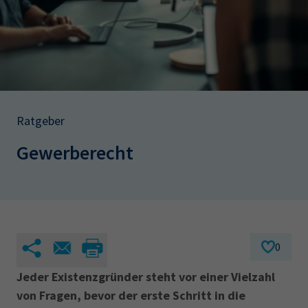
AdA
34d
Prüfungstermine
Leichte Sprache
Wirtschaftsfachwirt
34f
Negativerklärung
Sachkundeprüfung
Berichtsheft
AEVO
IHK regional
34i
Betriebswirt
Prüfbericht
Karriere
Ratgeber
Presse
Gewerberecht
EN
IHK Akademie
0
Magazin
Log-in
Jeder Existenzgründer steht vor einer Vielzahl
von Fragen, bevor der erste Schritt in die