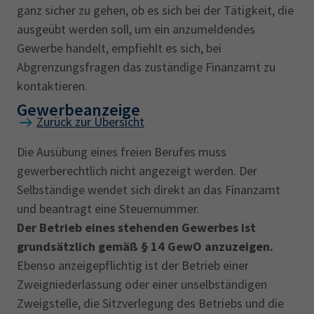
In Abgrenzung zum stehenden Gewerbe tritt
ganz sicher zu gehen, ob es sich bei der Tätigkeit, die
betrieben werden, zu denen diese
der Kunde beim Reisegewerbe nicht an den
ausgeübt werden soll, um ein anzumeldendes
Unternehmen nach dem
Unternehmer heran, sondern der
Gewerbe handelt, empfiehlt es sich, bei
Kreditwesengesetz befugt sind.
Unternehmer kommt ohne vorherige
Abgrenzungsfragen das zuständige Finanzamt zu
Schriften, die unter Zusicherung von
Terminvereinbarung unangemeldet zum
kontaktieren.
Prämien oder Gewinnen vertrieben
möglichen Kunden, z. B. Vertreter an der
Gewerbeanzeige
werden.
Haustür.
Wer als selbständiger
Zurück zur Übersicht
Gewerbetreibender (natürliche oder juristische
2. Das
Feilbieten und der Ankauf
Die Ausübung eines freien Berufes muss
Person) ein Reisegewerbe betreiben will,
gewerberechtlich nicht angezeigt werden. Der
bedarf der Erlaubnis
Edelmetallen (Gold, Silber, Platin und
Selbständige wendet sich direkt an das Finanzamt
(
Reisegewerbekarte
).Die Reisegewerbekarte
Platinbeimetallen) und edelmetallhaltigen
und beantragt eine Steuernummer.
ist während der Ausübung des
Legierungen jeder Form sowie Waren mit
Der Betrieb eines stehenden Gewerbes ist
Gewerbebetriebs
mitzuführen
und
auf
Edelmetallauflagen; zugelassen sind
grundsätzlich gemäß § 14 GewO anzuzeigen.
Verlangen den zuständigen Behörden oder
Silberschmuck bis zu einem Verkaufspreis
Ebenso anzeigepflichtig ist der Betrieb einer
Beamten vorzuzeigen.
Für die im Betrieb
von 40,-- Euro und Waren mit
Zweigniederlassung oder einer unselbständigen
des Reisegewerbetreibenden unselbständig, d.
Silberauflagen. Das Verbot findet keine
Zweigstelle, die Sitzverlegung des Betriebs und die
h. angestellt beschäftigten Personen, besteht
Anwendung auf Tätigkeiten in einem nicht