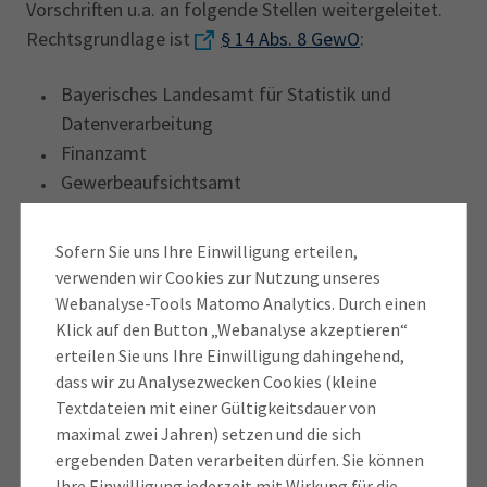
Vorschriften u.a. an folgende Stellen weitergeleitet.
Rechtsgrundlage ist
§ 14 Abs. 8 GewO
:
Bayerisches Landesamt für Statistik und
Datenverarbeitung
Finanzamt
Gewerbeaufsichtsamt
Industrie- und Handelskammer
Handwerkskammer
Sofern Sie uns Ihre Einwilligung erteilen,
Ausländerbehörden
verwenden wir Cookies zur Nutzung unseres
Eichamt
Webanalyse-Tools Matomo Analytics. Durch einen
Bundesagentur für Arbeit
Klick auf den Button „Webanalyse akzeptieren“
erteilen Sie uns Ihre Einwilligung dahingehend,
Deutsche Gesetzliche Unfallversicherung e. V.
dass wir zu Analysezwecken Cookies (kleine
Behörden der Zollverwaltung
Textdateien mit einer Gültigkeitsdauer von
Grundsatz der Gewerbefreiheit
maximal zwei Jahren) setzen und die sich
Zurück zur Übersicht
ergebenden Daten verarbeiten dürfen. Sie können
Ihre Einwilligung jederzeit mit Wirkung für die