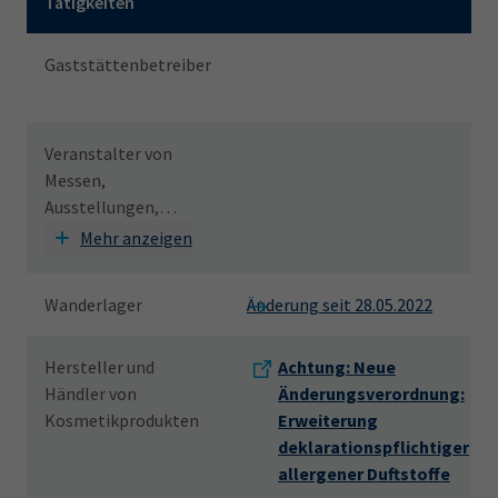
Tätigkeiten
Gaststättenbetreiber
Veranstalter von
Messen,
Ausstellungen,
Großmärkten,
Mehr anzeigen
Wochenmärkten,
Spezialmärkten,
Wanderlager
Änderung seit 28.05.2022
Jahrmärkten sowie
Volksfesten
Hersteller und
Achtung: Neue
Händler von
Änderungsverordnung:
Kosmetikprodukten
Erweiterung
deklarationspflichtiger
allergener Duftstoffe