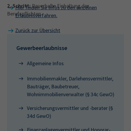
2. Schritt:
Dauerhafte Einhaltung der
Hier finden Sie Infos zu den einzelnen
Berufspflichten
Erlaubnisverfahren.
Zurück zur Übersicht
Gewerbeerlaubnisse
Allgemeine Infos
Immobilienmakler, Darlehensvermittler,
Bauträger, Baubetreuer,
Wohnimmobilienverwalter (§ 34c GewO)
Versicherungsvermittler und -berater (§
34d GewO)
Finanzanlagenvermittler und Honorar-