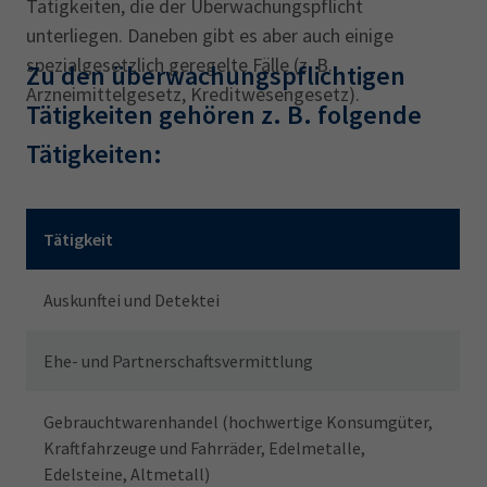
Tätigkeiten, die der Überwachungspflicht
unterliegen. Daneben gibt es aber auch einige
spezialgesetzlich geregelte Fälle (z. B.
Zu den überwachungspflichtigen
Arzneimittelgesetz, Kreditwesengesetz).
Tätigkeiten gehören z. B. folgende
Tätigkeiten:
Mit den Pfeiltasten können Sie die Tabelle horizontal scrollen
Tätigkeit
Auskunftei und Detektei
Ehe- und Partnerschaftsvermittlung
Gebrauchtwarenhandel (hochwertige Konsumgüter,
Kraftfahrzeuge und Fahrräder, Edelmetalle,
Edelsteine, Altmetall)