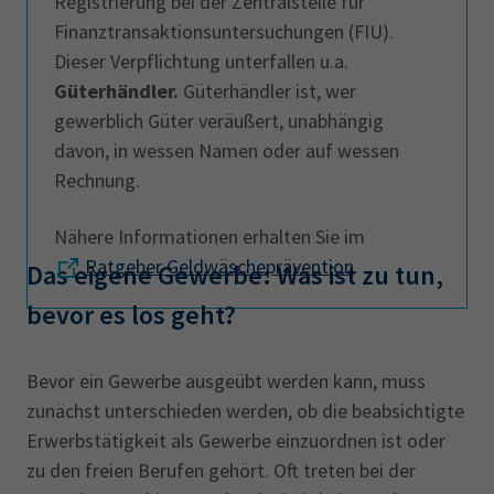
Registrierung bei der Zentralstelle für
Finanztransaktionsuntersuchungen (FIU).
Dieser Verpflichtung unterfallen u.a.
Güterhändler.
Güterhändler ist, wer
gewerblich Güter veräußert, unabhängig
davon, in wessen Namen oder auf wessen
Rechnung.
Nähere Informationen erhalten Sie im
Ratgeber Geldwäscheprävention
.
Das eigene Gewerbe: Was ist zu tun,
bevor es los geht?
Bevor ein Gewerbe ausgeübt werden kann, muss
zunächst unterschieden werden, ob die beabsichtigte
Erwerbstätigkeit als Gewerbe einzuordnen ist oder
zu den freien Berufen gehört. Oft treten bei der