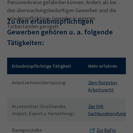
Personenkreise gefährden können. Anders als bei
den überwachungsbedürftigen Gewerben sind die
erlaubnispflichtigen Gewerbe in eigenen
Zu den erlaubnispflichtigen
Tatbeständen geregelt.
Gewerben gehören u. a. folgende
Tätigkeiten:
Mit den Pfeiltasten können Sie die Tabelle horizontal scrollen
Erlaubnispflichtige Tätigkeit
Mehr erfahren
Arbeitnehmerüberlassung
Zum Ratgeber
Arbeitsrecht
Arzneimittel (Großhandel,
Zur IHK
Import, Export u. Herstellung)
Sachkundeprüfung
Bankgeschäfte
Zur BaFin