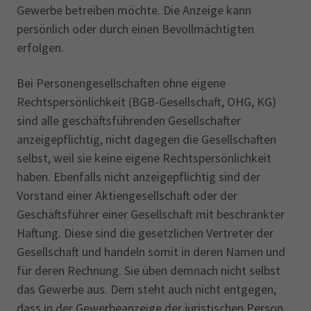
alkoholische Getränke im Sinne von § 67
Gewerbe betreiben möchte. Die Anzeige kann
Absatz 1 Nummer 1, 2. und 3. Halbsatz GewO
persönlich oder durch einen Bevollmächtigten
und alkoholische Getränke, die im Rahmen
erfolgen.
und für die Dauer einer Veranstaltung von
einer ortsfesten Betriebsstätte zum Verzehr
Bei Personengesellschaften ohne eigene
an Ort und Stelle verabreicht werden.
Rechtspersönlichkeit (BGB-Gesellschaft, OHG, KG)
sind alle geschäftsführenden Gesellschafter
4. Der
Abschluss sowie die Vermittlung von
anzeigepflichtig, nicht dagegen die Gesellschaften
Rückkaufgeschäften
(§ 34 Absatz 4 GewO)
selbst, weil sie keine eigene Rechtspersönlichkeit
und die für den Darlehensnehmer entgeltliche
haben. Ebenfalls nicht anzeigepflichtig sind der
Vermittlung von Darlehensgeschäften. Das
Vorstand einer Aktiengesellschaft oder der
Verbot findet keine Anwendung auf
Geschäftsführer einer Gesellschaft mit beschränkter
Tätigkeiten in einem nicht ortsfesten
Haftung. Diese sind die gesetzlichen Vertreter der
Geschäftsraum eines Kreditinstituts oder
Gesellschaft und handeln somit in deren Namen und
eines Unternehmens im Sinne des § 53b
für deren Rechnung. Sie üben demnach nicht selbst
Absatz 1 Satz 1 oder Absatz 7 des
das Gewerbe aus. Dem steht auch nicht entgegen,
Kreditwesengesetzes (KWG), wenn in diesem
dass in der Gewerbeanzeige der juristischen Person