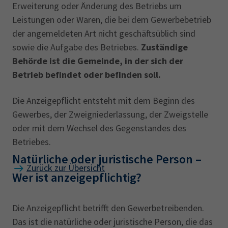
Erweiterung oder Änderung des Betriebs um
keine Reisegewerbekartenpflicht. Allerdings
ortsfesten Geschäftsraum eines
Leistungen oder Waren, die bei dem Gewerbebetrieb
ist der Inhaber der Reisegewerbekarte, sofern
Kreditinstituts oder eines Unternehmens
der angemeldeten Art nicht geschäftsüblich sind
er die Tätigkeit nicht in eigener Person ausübt,
im Sinne des § 53b Absatz 1 Satz 1 oder
sowie die Aufgabe des Betriebes.
Zuständige
verpflichtet, den im Betrieb Beschäftigten eine
Absatz 7 des Kreditwesengesetzes (KWG),
Behörde ist die Gemeinde, in der sich der
Zweitschrift oder beglaubigte Kopie der
wenn in diesem Geschäftsraum
Betrieb befindet oder befinden soll.
Reisegewerbekarte auszuhändigen, wenn sie
ausschließlich bankübliche Geschäfte
unmittelbar mit Kunden in Kontakt treten. Die
betrieben werden, zu denen diese
Die Anzeigepflicht entsteht mit dem Beginn des
Angestellten haben diese ebenfalls
Unternehmen nach dem
Gewerbes, der Zweigniederlassung, der Zweigstelle
mitzuführen und auf Verlangen vorzuzeigen.
Kreditwesengesetz befugt sind.
oder mit dem Wechsel des Gegenstandes des
Edelsteinen, Schmucksteinen und
Betriebes.
synthetischen Steinen sowie von Perlen.
Natürliche oder juristische Person –
Zurück zur Übersicht
Wer ist anzeigepflichtig?
3. Das
Feilbieten von alkoholischen
Getränken
; zugelassen sind Bier und Wein in
Die Anzeigepflicht betrifft den Gewerbetreibenden.
fest verschlossenen Behältnissen,
Das ist die natürliche oder juristische Person, die das