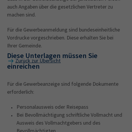
Geschäftsraum ausschließlich bankübliche
auch Angaben über die gesetzlichen Vertreter zu
Geschäfte betrieben werden, zu denen diese
machen sind.
Unternehmen nach dem Kreditwesengesetz
befugt sind.
Für die Gewerbeanmeldung sind bundeseinheitliche
Vordrucke vorgeschrieben. Diese erhalten Sie bei
Ihrer Gemeinde.
Diese Unterlagen müssen Sie
Zurück zur Übersicht
einreichen
Für die Gewerbeanzeige sind folgende Dokumente
erforderlich:
Personalausweis oder Reisepass
Bei Bevollmächtigung schriftliche Vollmacht und
Ausweis des Vollmachtgebers und des
Bevollmächtigten