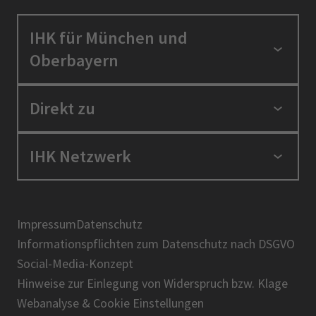
IHK für München und
Oberbayern
Standortpolitik
Direkt zu
Ausbildung und Fortbildung
Berufszugang
Positionen
IHK Netzwerk
Ratgeber
IHK in der Region
Service und Anträge
Karriere
IHK Akademie
Über uns
Presse
BIHK
Impressum
Datenschutz
IHK-Magazin
Informationspflichten zum Datenschutz nach DSGVO
DIHK
Social-Media-Konzept
AHK
Hinweise zur Einlegung von Widerspruch bzw. Klage
IHK-Standortportal Bayern
Webanalyse & Cookie Einstellungen