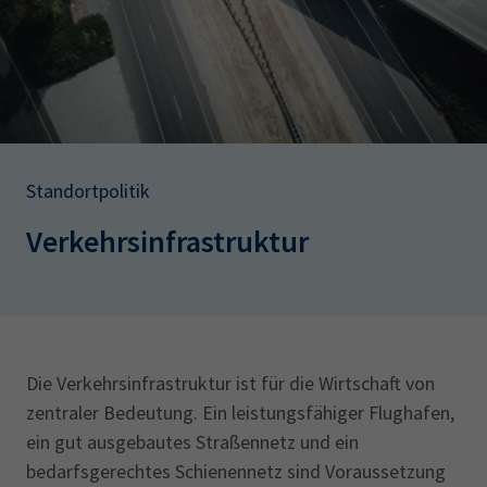
AdA
34d
Prüfungstermine
Leichte Sprache
Wirtschaftsfachwirt
34f
Negativerklärung
Sachkundeprüfung
Berichtsheft
AEVO
IHK regional
34i
Betriebswirt
Prüfbericht
Karriere
Standortpolitik
Presse
Verkehrsinfrastruktur
EN
IHK Akademie
Die Verkehrsinfrastruktur ist für die Wirtschaft von
Magazin
Log-in
zentraler Bedeutung. Ein leistungsfähiger Flughafen,
ein gut ausgebautes Straßennetz und ein
bedarfsgerechtes Schienennetz sind Voraussetzung