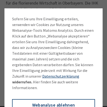
für die florierende Wirtschaft in Oberbayern. Die IHK
setzt sich für Ausbau und Erhalt der
Verkehrsinfrastruktur ein.
Sofern Sie uns Ihre Einwilligung erteilen,
verwenden wir Cookies zur Nutzung unseres
Webanalyse-Tools Matomo Analytics. Durch einen
Klick auf den Button „Webanalyse akzeptieren“
Mobile Zukunft München
Straßenv
erteilen Sie uns Ihre Einwilligung dahingehend,
dass wir zu Analysezwecken Cookies (kleine
(MZM) - Strategische Allianz
Oberbaye
Textdateien mit einer Gültigkeitsdauer von
für Mobilität & Logistik
neu und
maximal zwei Jahren) setzen und die sich
ergebenden Daten verarbeiten dürfen. Sie können
Ihre Einwilligung jederzeit mit Wirkung für die
Zukunft in unserer
Datenschutzerklärung
widerrufen.
Hier finden Sie auch weitere
Informationen.
Webanalyse ablehnen