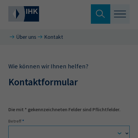
Suche
verlassen
Über uns
Kontakt
Standortpolitik
Wonach suchen Sie?
Aus- & Fortbildung
Wie können wir Ihnen helfen?
Kontaktformular
Berufszugang
Suchen
Ratgeber
Die mit * gekennzeichneten Felder sind Pflichtfelder.
Service & Anträge
Hier können Sie auch aus den
Betreff
*
meistgesuchten Begriffen vorauswählen
Über uns