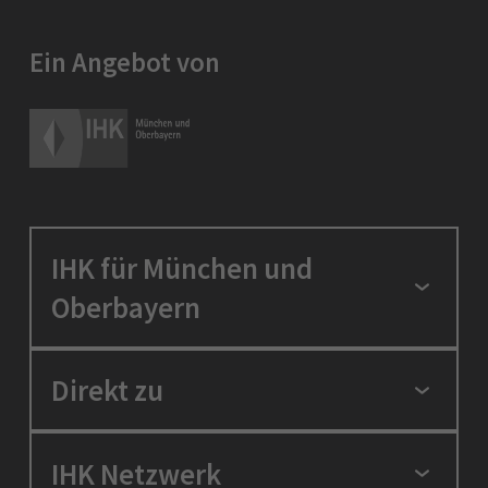
Ein Angebot von
IHK für München und
Oberbayern
Standortpolitik
Direkt zu
Ausbildung und Fortbildung
Berufszugang
Positionen
IHK Netzwerk