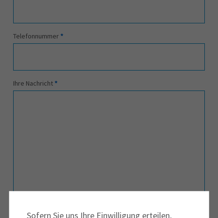
Magazin
Log-in
Telefonnummer
*
Ihre Nachricht
*
Sofern Sie uns Ihre Einwilligung erteilen,