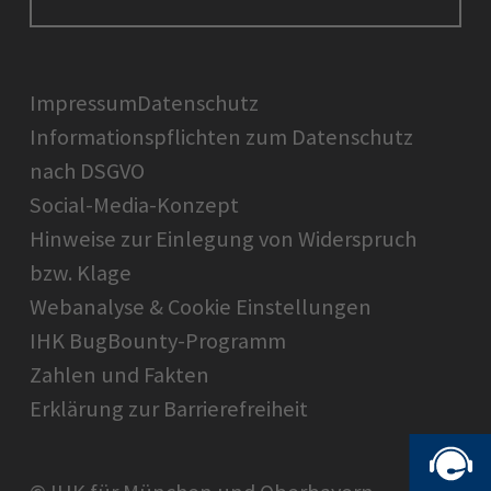
Ratgeber
IHK in der Region
Service und Anträge
Karriere
IHK Akademie
Über uns
Presse
BIHK
Impressum
Datenschutz
IHK-Magazin
Informationspflichten zum Datenschutz
DIHK
nach DSGVO
AHK
Social-Media-Konzept
IHK-Standortportal Bayern
Hinweise zur Einlegung von Widerspruch
bzw. Klage
Webanalyse & Cookie Einstellungen
IHK BugBounty-Programm
Zahlen und Fakten
Erklärung zur Barrierefreiheit