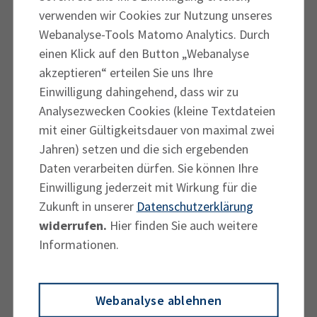
verwenden wir Cookies zur Nutzung unseres
Webanalyse-Tools Matomo Analytics. Durch
einen Klick auf den Button „Webanalyse
akzeptieren“ erteilen Sie uns Ihre
Einwilligung dahingehend, dass wir zu
Analysezwecken Cookies (kleine Textdateien
Anti-Roboter-Verifizierung
mit einer Gültigkeitsdauer von maximal zwei
Jahren) setzen und die sich ergebenden
Hier klicken
Daten verarbeiten dürfen. Sie können Ihre
Friendly
Captcha ⇗
Einwilligung jederzeit mit Wirkung für die
Zukunft in unserer
Datenschutzerklärung
Einwilligung Datenschutzerklärung
widerrufen.
Hier finden Sie auch weitere
Einwilligung Datenschutzerklärung
*
Informationen.
Ich habe die
Datenschutzerklärung
gelesen und
akzeptiert.
Webanalyse ablehnen