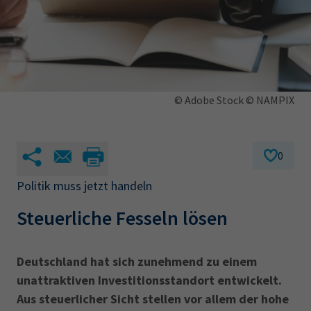
AdA
34d
Prüfungstermine
Leichte Sprache
Wirtschaftsfachwirt
34f
Negativerklärung
Sachkundeprüfung
Berichtsheft
AEVO
IHK regional
34i
Betriebswirt
Prüfbericht
Karriere
© Adobe Stock © NAMPIX
Presse
0
EN
Politik muss jetzt handeln
IHK Akademie
Steuerliche Fesseln lösen
Magazin
Log-in
Deutschland hat sich zunehmend zu einem
unattraktiven Investitionsstandort entwickelt.
Aus steuerlicher Sicht stellen vor allem der hohe