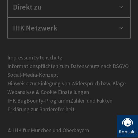
Standortpolitik
Direkt zu
Ausbildung und Fortbildung
Berufszugang
Positionen
IHK Netzwerk
Ratgeber
IHK in der Region
Service und Anträge
Karriere
IHK Akademie
Über uns
Presse
BIHK
Impressum
Datenschutz
IHK-Magazin
Informationspflichten zum Datenschutz nach DSGVO
DIHK
Social-Media-Konzept
AHK
Hinweise zur Einlegung von Widerspruch bzw. Klage
IHK-Standortportal Bayern
Webanalyse & Cookie Einstellungen
IHK BugBounty-Programm
Zahlen und Fakten
Erklärung zur Barrierefreiheit
© IHK für München und Oberbayern
Kontakt