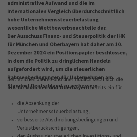
administrative Aufwand und die im
internationalen Vergleich überdurchschnittlich
hohe Unternehmenssteuerbelastung
wesentliche Wettbewerbsnachteile dar.
Der Ausschuss Finanz- und Steuerpolitik der IHK
für München und Oberbayern hat daher am 10.
Dezember 2024 ein Positionspapier beschlossen,
in dem die Politik zu dringlichem Handeln
aufgefordert wird, um die steuerlichen
Rahmenbedingungen für Unternehmen am
Seit etlichen Jahren und unermüdlich setzt sich die
Standort Deutschland zu verbessern.
IHK für München und Oberbayern
bereits
ein für
die Absenkung der
Unternehmenssteuerbelastung,
verbesserte Abschreibungsbedingungen und
Verlustberücksichtigungen,
den Ausbau der steuerlichen Investitions- und