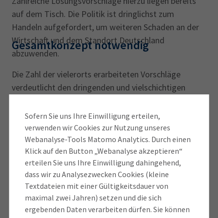
Zahlreiche Lösungsvorschläge hierzu liegen bereits
auf dem Tisch. Die Politik ist dringlichst zum
Handeln aufgefordert, um weiteren Schaden an der
Wirtschaft und dem Standort Deutschland
Gesamtkonzept notwendig
abzuwenden.
Die Zahl der vielerorts erarbeiteten Vorschläge
verdeutlicht den dringenden und vielschichtigen
Handlungsbedarf. Durch die Breite der Themen wird
klar, dass es nicht ausreicht, einzelne Maßnahmen
Sofern Sie uns Ihre Einwilligung erteilen,
isoliert umzusetzen und dabei signifikante
verwenden wir Cookies zur Nutzung unseres
Webanalyse-Tools Matomo Analytics. Durch einen
Verbesserungen für die Wirtschaft zu erwarten. Es ist
Klick auf den Button „Webanalyse akzeptieren“
nachvollziehbar, dass die Politik schnell realisierbare
erteilen Sie uns Ihre Einwilligung dahingehend,
Vorschläge als sog. „Quick Wins“ in den Fokus
dass wir zu Analysezwecken Cookies (kleine
nimmt. Das allein genügt nicht.
Textdateien mit einer Gültigkeitsdauer von
maximal zwei Jahren) setzen und die sich
Vielmehr müssen alle als sinnvoll erachteten
ergebenden Daten verarbeiten dürfen. Sie können
Maßnahmen zwingend in ein ausgewogenes