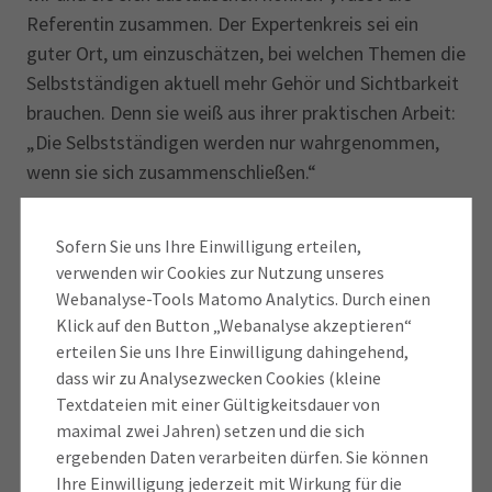
Referentin zusammen. Der Expertenkreis sei ein
guter Ort, um einzuschätzen, bei welchen Themen die
Selbstständigen aktuell mehr Gehör und Sichtbarkeit
brauchen. Denn sie weiß aus ihrer praktischen Arbeit:
„Die Selbstständigen werden nur wahrgenommen,
wenn sie sich zusammenschließen.“
Gemeinsam weiterkommen
Sofern Sie uns Ihre Einwilligung erteilen,
verwenden wir Cookies zur Nutzung unseres
Wie es weiter geht? In Zukunft sollen regelmäßige
Webanalyse-Tools Matomo Analytics. Durch einen
Treffen stattfinden, weitere Teilnehmer sind sehr
Klick auf den Button „Webanalyse akzeptieren“
willkommen. Aktuell geht von Krshiwoblozki das
erteilen Sie uns Ihre Einwilligung dahingehend,
Thema Finanzen und Förderungen in einem Podcast
dass wir zu Analysezwecken Cookies (kleine
an, ihre Kollegin
Julia Fuchs
plant dazu eine
Textdateien mit einer Gültigkeitsdauer von
Veranstaltung im Herbst 2026. Geplant ist auch ein
maximal zwei Jahren) setzen und die sich
ergebenden Daten verarbeiten dürfen. Sie können
politisches Frühstück. Romer möchte in jedem Fall
Ihre Einwilligung jederzeit mit Wirkung für die
dabeibleiben und sich als Mental Health Coach – ihr 2.