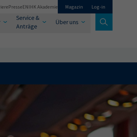
iere
Presse
EN
IHK Akademie
Magazin
Log-in
Service &
r
Über uns
Suche verlassen
Anträge
Schließen
Suchen
auswählen