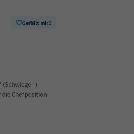
Gefällt mir
0
f (Schwieger-)
 die Chefposition