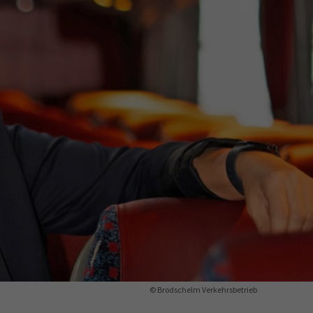
ermine
erichtsheft
© Brodschelm Verkehrsbetrieb