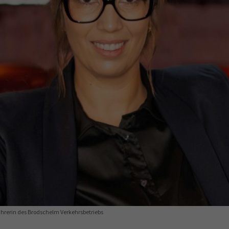
Ausbildungsvertrag
Fachwirt
AdA
34d
Prüfungst
chwirt
34f
Negativerklärung
Sachkundeprüfung
B
Betriebswirt
Prüfbericht
ührerin des Brodschelm Verkehrsbetriebs