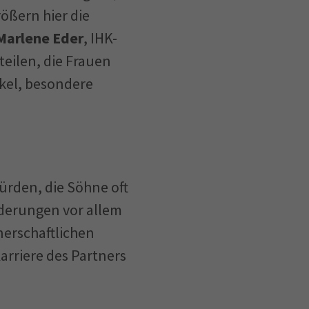
ößern hier die
Marlene Eder
, IHK-
eilen, die Frauen
kel, besondere
rden, die Söhne oft
rderungen vor allem
nerschaftlichen
rriere des Partners