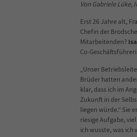
Von Gabriele Lüke, 
Erst 26 Jahre alt, F
Chefin der Brodsche
Mitarbeitenden?
Is
Co-Geschäftsführeri
„Unser Betriebsleit
Brüder hatten andere
klar, dass ich im An
Zukunft in der Selb
liegen würde.“ Sie e
riesige Aufgabe, vi
ich wusste, was ich 