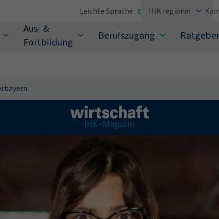
Leichte Sprache
IHK regional
Karr
Aus- &
Berufszugang
Ratgebe
Fortbildung
erbayern
suchen Sie?
Sie auch aus den meistgesuchten Begriffen vor