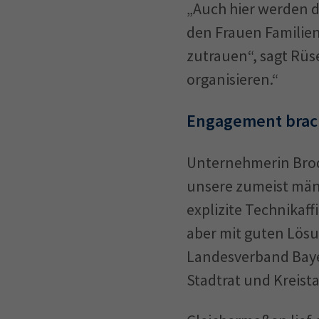
„Auch hier werden d
den Frauen Familie
zutrauen“, sagt Rüs
organisieren.“
Engagement brac
Unternehmerin Brod
unsere zumeist män
explizite Technikaff
aber mit guten Lös
Landesverband Bay
Stadtrat und Kreist