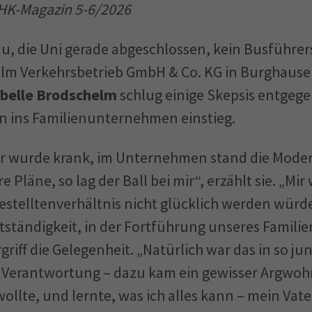
IHK-Magazin 5-6/2026
rau, die Uni gerade abgeschlossen, kein Busführe
lm Verkehrsbetrieb GmbH & Co. KG in Burghausen
abelle Brodschelm
schlug einige Skepsis entgegen,
n ins Familienunternehmen einstieg.
er wurde krank, im Unternehmen stand die Mode
 Pläne, so lag der Ball bei mir“, erzählt sie. „Mir
gestelltenverhältnis nicht glücklich werden würd
stständigkeit, in der Fortführung unseres Fami
rgriff die Gelegenheit. „Natürlich war das in so ju
el Verantwortung – dazu kam ein gewisser Argwoh
wollte, und lernte, was ich alles kann – mein Vat