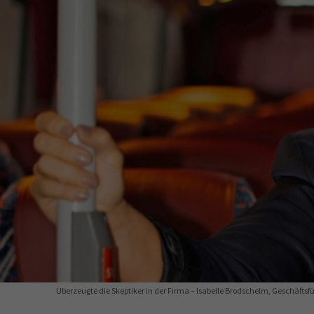
34a
34c
Wirtschaftsfa
AEVO
34i
Überzeugte die Skeptiker in der Firma – Isabelle Brodschelm, Geschäftsf