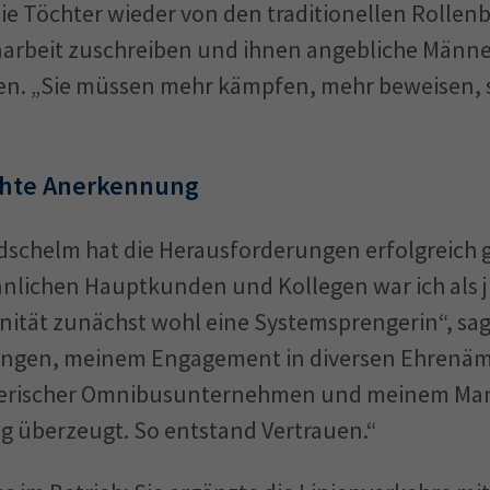
ie Töchter wieder von den traditionellen Rollenbi
narbeit zuschreiben und ihnen angebliche Män
en. „Sie müssen mehr kämpfen, mehr beweisen, s
hte Anerkennung
schelm hat die Herausforderungen erfolgreich g
nlichen Hauptkunden und Kollegen war ich als 
inität zunächst wohl eine Systemsprengerin“, sagt 
ungen, meinem Engagement in diversen Ehrenäm
erischer Omnibusunternehmen und meinem Man
ag überzeugt. So entstand Vertrauen.“