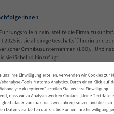
achfolgerinnen
 Führungsrolle hinein, stellte die Firma zukunfts
t 2025 ist sie alleinige Geschäftsführerin und z
erischer Omnibusunternehmen (LBO). „Und nac
ie sie lächelnd hinzufügt.
 weiterhin eine Ausnahme. Bundesweit sind ledig
e uns Ihre Einwilligung erteilen, verwenden wir Cookies zur 
ich, in Bayern sogar nur 14 Prozent, ermittelte 
Webanalyse-Tools Matomo Analytics. Durch einen Klick auf d
024 des KompetenzCentrums für Entrepreneursh
ebanalyse akzeptieren“ erteilen Sie uns Ihre Einwilligung
end, dass wir zu Analysezwecken Cookies (kleine Textdateie
ule in Essen. Doch es scheint sich etwas zu bewe
tigkeitsdauer von maximal zwei Jahren) setzen und die sich
nternehmen. Das zeigt die im März 2026 erschie
n Daten verarbeiten dürfen. Sie können Ihre Einwilligung je
nachfolge“ der WIFU-Stiftung. Diese fördert un