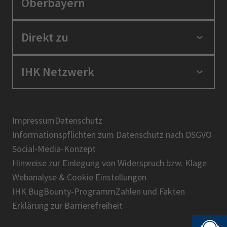
Oberbayern
Standortpolitik
Direkt zu
Ausbildung und Fortbildung
Berufszugang
Positionen
IHK Netzwerk
Ratgeber
IHK in der Region
Service und Anträge
Karriere
IHK Akademie
Über uns
Presse
BIHK
Impressum
Datenschutz
IHK-Magazin
Informationspflichten zum Datenschutz nach DSGVO
DIHK
Social-Media-Konzept
AHK
Hinweise zur Einlegung von Widerspruch bzw. Klage
IHK-Standortportal Bayern
Webanalyse & Cookie Einstellungen
IHK BugBounty-Programm
Zahlen und Fakten
Erklärung zur Barrierefreiheit