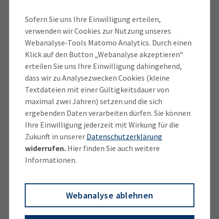
Kautschuktechnik auswirken.
Sofern Sie uns Ihre Einwilligung erteilen,
Es verändern sich beispielsweise die
verwenden wir Cookies zur Nutzung unseres
Produktionsabläufe und damit die hierfür
Webanalyse-Tools Matomo Analytics. Durch einen
erforderlichen Fertigkeiten, Kenntnisse und
Klick auf den Button „Webanalyse akzeptieren“
Fähigkeiten. Auch das Thema Nachhaltigkeit spielt
erteilen Sie uns Ihre Einwilligung dahingehend,
beispielsweise in Form von verstärkten
dass wir zu Analysezwecken Cookies (kleine
Textdateien mit einer Gültigkeitsdauer von
Recyclingansprüchen oder in Form von neuen
maximal zwei Jahren) setzen und die sich
Möglichkeiten der Nutzung nachwachsender
ergebenden Daten verarbeiten dürfen. Sie können
Rohstoffe in der Kunststoffproduktion eine
Ihre Einwilligung jederzeit mit Wirkung für die
zunehmende Rolle. Beide Themen sollen in der neuen
Zukunft in unserer
Datenschutzerklärung
Ausbildungsordnung stärker verankert werden.
widerrufen.
Hier finden Sie auch weitere
(Quelle: Website BIBB)
Informationen.
Die neue
Ausbildungsverordnung
wurde am
Webanalyse ablehnen
19.06.2023 im Bundesanzeiger veröffentlicht und tritt
zum
01.08.2023
in Kraft.