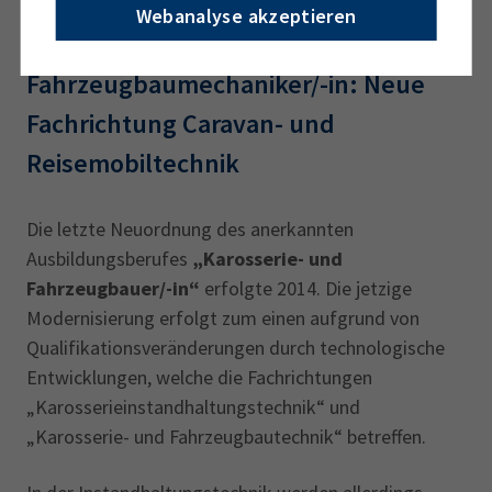
Webanalyse akzeptieren
Weitere Informationen finden Sie auf der
Karosserie- und
Webseite des BIBB
Fahrzeugbaumechaniker/-in: Neue
Fachrichtung Caravan- und
Reisemobiltechnik
Die letzte Neuordnung des anerkannten
Ausbildungsberufes
„Karosserie- und
Fahrzeugbauer/-in“
erfolgte 2014. Die jetzige
Modernisierung erfolgt zum einen aufgrund von
Qualifikationsveränderungen durch technologische
Entwicklungen, welche die Fachrichtungen
„Karosserieinstandhaltungstechnik“ und
„Karosserie- und Fahrzeugbautechnik“ betreffen.