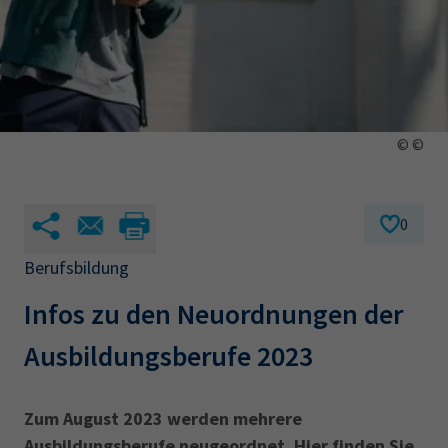
AdA
34d
Prüfungstermine
Leichte Sprache
Wirtschaftsfachwirt
34f
Negativerklärung
Sachkundeprüfung
Berichtsheft
AEVO
IHK regional
34i
Betriebswirt
Prüfbericht
Karriere
© ©
Presse
0
EN
Berufsbildung
IHK Akademie
Infos zu den Neuordnungen der
Ausbildungsberufe 2023
Magazin
Log-in
Zum August 2023 werden mehrere
Ausbildungsberufe neugeordnet. Hier finden Sie