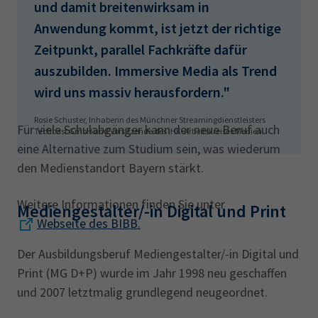
und damit breitenwirksam in
Anwendung kommt, ist jetzt der richtige
Zeitpunkt, parallel Fachkräfte dafür
auszubilden. Immersive Media als Trend
wird uns massiv herausfordern."
Rosie Schuster, Inhaberin des Münchner Streamingdienstleisters
Für viele Schulabgänger kann der neue Beruf auch
Techcast GmbH und Vorsitzende des IHK-Arbeitskreises Medien
eine Alternative zum Studium sein, was wiederum
den Medienstandort Bayern stärkt.
Weitere Informationen finden Sie unter
Mediengestalter/-in Digital und Print
Webseite des BIBB.
Der Ausbildungsberuf Mediengestalter/-in Digital und
Print (MG D+P) wurde im Jahr 1998 neu geschaffen
und 2007 letztmalig grundlegend neugeordnet.