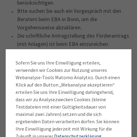
berücksichtigen.
Btte suchen Sie auch ein Vorgespräch mit den
Beratern beim EBA in Bonn, um die
Vorgehensweise abzuklären.
Die schriftliche Antragstellung des Förderantrags
(mit Anlagen) ist beim EBA einzureichen.
Das Ergebnis der Prüfung des Förderantrags soll
dem Antragsteller frühestmöglich, spätestens
Sofern Sie uns Ihre Einwilligung erteilen,
jedoch drei Monate nach Vorliegen aller zur
verwenden wir Cookies zur Nutzung unseres
Entscheidung erforderlichen Unterlagen, durch
Webanalyse-Tools Matomo Analytics. Durch einen
Klick auf den Button „Webanalyse akzeptieren“
das EBA mitgeteilt werden.
erteilen Sie uns Ihre Einwilligung dahingehend,
dass wir zu Analysezwecken Cookies (kleine
Weitere Informationen zur
Textdateien mit einer Gültigkeitsdauer von
Gleisanschlussförderung erhalten Sie auf der
Förderung von Umschlaganlagen des
maximal zwei Jahren) setzen und die sich
Website des Eisenbahnbundesamts (EBA)
ergebenden Daten verarbeiten dürfen. Sie können
kombinierten Verkehrs
Ihre Einwilligung jederzeit mit Wirkung für die
Zukunft in unserer
Datenschutzerklärung