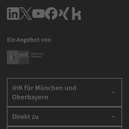
Ein Angebot von
IHK für München und
Oberbayern
Standortpolitik
Direkt zu
Ausbildung und Fortbildung