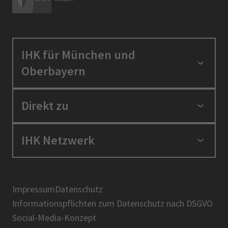
IHK für München und
Oberbayern
Standortpolitik
Direkt zu
Ausbildung und Fortbildung
Berufszugang
Positionen
IHK Netzwerk
Ratgeber
IHK in der Region
Service und Anträge
Karriere
IHK Akademie
Über uns
Presse
BIHK
Impressum
Datenschutz
IHK-Magazin
Informationspflichten zum Datenschutz nach DSGVO
DIHK
Social-Media-Konzept
AHK