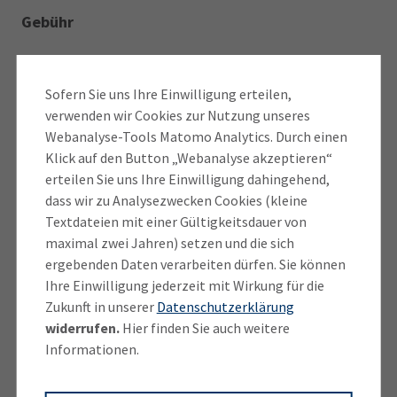
Gebühr
Für die Bearbeitung Ihres Antrages auf
Gründungszuschuss erheben wir ein Entgelt in Höhe
Sofern Sie uns Ihre Einwilligung erteilen,
von 250 Euro (inkl. MWSt.). Die Rechnung erhalten Sie
verwenden wir Cookies zur Nutzung unseres
Anwendung der
Webanalyse-Tools Matomo Analytics. Durch einen
digital sowie per Post zugestellt.
Unternehmenswerkstatt
Klick auf den Button „Webanalyse akzeptieren“
erteilen Sie uns Ihre Einwilligung dahingehend,
Deutschland (UWD) als Online-Portal
dass wir zu Analysezwecken Cookies (kleine
Textdateien mit einer Gültigkeitsdauer von
Die Unternehmenswerkstatt Deutschland (UWD) ist
maximal zwei Jahren) setzen und die sich
ein kostenfrei nutzbares Online-Portal, das u.a.
ergebenden Daten verarbeiten dürfen. Sie können
Ihre Einwilligung jederzeit mit Wirkung für die
Gründer/-innen sowie bei Unternehmensübernahmen
Zukunft in unserer
Datenschutzerklärung
unterstützt. Im Verbund mit vielen Industrie- und
widerrufen.
Hier finden Sie auch weitere
Handelskammern bündelt die UWD Expertise, um bei
Informationen.
der Umsetzung Ihres unternehmerischen Vorhabens
zur Seite zu stehen.