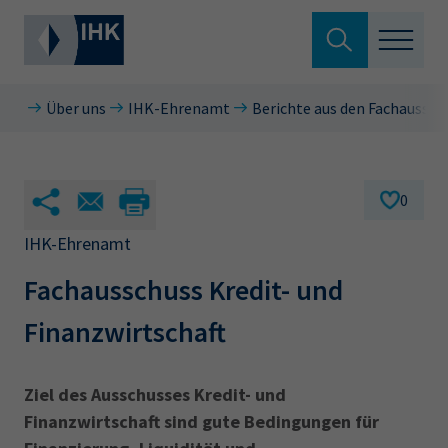
Suche verlassen
Über uns
IHK-Ehrenamt
Berichte aus den Fachaussch
Standortpolitik
Wonach suchen Sie?
Aus- & Fortbildung
0
Berufszugang
IHK-Ehrenamt
Suchen
Fachausschuss Kredit- und
Ratgeber
Finanzwirtschaft
Hier können Sie auch aus den meistgesuchten
Service & Anträge
Begriffen vorauswählen
Über uns
Ziel des Ausschusses Kredit- und
34a
34c
Ausbildungsvertrag
Fachwirt
Finanzwirtschaft sind gute Bedingungen für