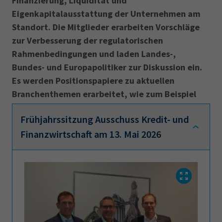
Finanzierung, Liquidität und
AdA
34d
Prüfungstermine
Eigenkapitalausstattung der Unternehmen am
Leichte Sprache
Wirtschaftsfachwirt
34f
Negativerklärung
Standort. Die Mitglieder erarbeiten Vorschläge
zur Verbesserung der regulatorischen
Sachkundeprüfung
Berichtsheft
AEVO
IHK regional
Rahmenbedingungen und laden Landes-,
34i
Betriebswirt
Prüfbericht
Bundes- und Europapolitiker zur Diskussion ein.
Karriere
Es werden Positionspapiere zu aktuellen
Branchenthemen erarbeitet, wie zum Beispiel
Presse
zur Basel III-Finalisierung, Sustainable Finance,
Frühjahrssitzung Ausschuss Kredit- und
MiFID II und Startup-Finanzierung.
EN
Finanzwirtschaft am 13. Mai 2026
IHK Akademie
Magazin
Log-in