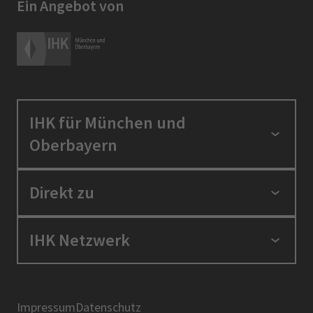
Ein Angebot von
IHK für München und
Oberbayern
Standortpolitik
Direkt zu
Ausbildung und Fortbildung
Berufszugang
Positionen
IHK Netzwerk
Ratgeber
IHK in der Region
Service und Anträge
Karriere
IHK Akademie
Über uns
Presse
BIHK
Impressum
Datenschutz