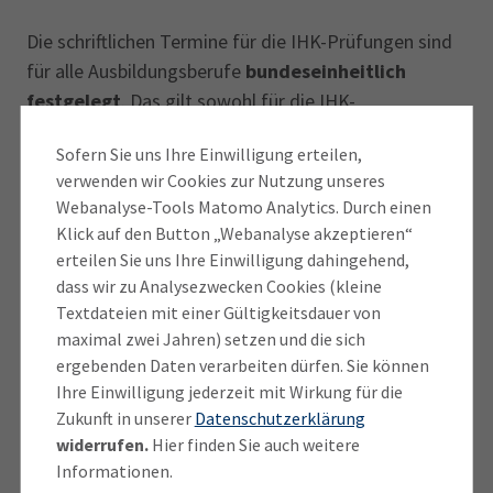
Die schriftlichen Termine für die IHK-Prüfungen sind
für alle Ausbildungsberufe
bundeseinheitlich
festgelegt
. Das gilt sowohl für die IHK-
Zwischenprüfung und die IHK-Abschlussprüfung als
Sofern Sie uns Ihre Einwilligung erteilen,
auch für die gestreckte Prüfung mit der
verwenden wir Cookies zur Nutzung unseres
Abschlussprüfung Teil 1 und Teil 2.
Webanalyse-Tools Matomo Analytics. Durch einen
Die mündlichen und/oder praktischen IHK-Prüfungen
Klick auf den Button „Webanalyse akzeptieren“
finden im Anschluss statt.
erteilen Sie uns Ihre Einwilligung dahingehend,
dass wir zu Analysezwecken Cookies (kleine
Die Ausbildungsberufe sind in folgende Bereiche
Textdateien mit einer Gültigkeitsdauer von
gegliedert:
maximal zwei Jahren) setzen und die sich
ergebenden Daten verarbeiten dürfen. Sie können
Gewerblich-technische und graphische
Ihre Einwilligung jederzeit mit Wirkung für die
Zukunft in unserer
Datenschutzerklärung
Berufe
widerrufen.
Hier finden Sie auch weitere
Kaufmännische und kaufmännisch-
Informationen.
verwandte Berufe