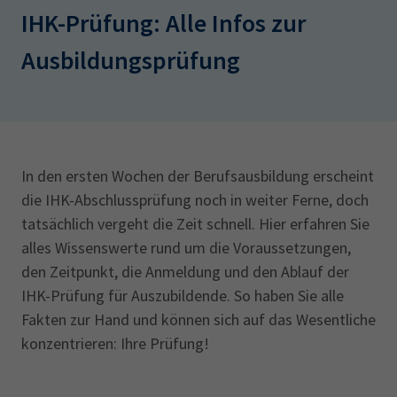
AdA
34d
Prüfungstermine
IHK-Prüfung: Alle Infos zur
Leichte Sprache
Wirtschaftsfachwirt
34f
Negativerklärung
Ausbildungsprüfung
Sachkundeprüfung
Berichtsheft
AEVO
IHK regional
34i
Betriebswirt
Prüfbericht
Karriere
Presse
In den ersten Wochen der Berufsausbildung erscheint
die IHK-Abschlussprüfung noch in weiter Ferne, doch
EN
tatsächlich vergeht die Zeit schnell. Hier erfahren Sie
alles Wissenswerte rund um die Voraussetzungen,
IHK Akademie
den Zeitpunkt, die Anmeldung und den Ablauf der
IHK-Prüfung für Auszubildende. So haben Sie alle
Fakten zur Hand und können sich auf das Wesentliche
Magazin
Log-in
konzentrieren: Ihre Prüfung!