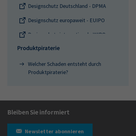
zahlen. Für die Zukunft einkalkulieren sollte
Designschutz Deutschland - DPMA
man außerdem die Kosten für eine eventuelle
gerichtliche Verteidigung oder Durchsetzung
Designschutz europaweit - EUIPO
seines Schutzrechts.
Designschutz international - WIPO
Produktpiraterie
Welcher Schaden entsteht durch
Produktpiraterie?
Bleiben Sie informiert
Newsletter abonnieren