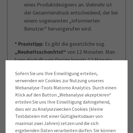
eines Produktdesigners an. Vielmehr ist
der Gesamteindruck entscheidend, der bei
einem sogenannten „informierten
Benutzer“ hervorgerufen wird.
* Praxistipp:
Es gibt die gesetzliche sog.
„Neuheitsschonfrist“
von 12 Monaten. Man
kann deshalb sein Design bereits 12 Monate
vor der Anmeldung beim DPMA veröffentlichen
Sofern Sie uns Ihre Einwilligung erteilen,
und vermarkten, ohne dass dies die „Neuheit“
verwenden wir Cookies zur Nutzung unseres
(s.o.) des Designs beeinträchtigt.
Webanalyse-Tools Matomo Analytics. Durch einen
Klick auf den Button „Webanalyse akzeptieren“
erteilen Sie uns Ihre Einwilligung dahingehend,
Was ist nicht als Design schutzfähig?
dass wir zu Analysezwecken Cookies (kleine
Textdateien mit einer Gültigkeitsdauer von
Wie recherchiert man nach dem
maximal zwei Jahren) setzen und die sich
Nicht
als Design geschützt werden können:
ergebenden Daten verarbeiten dürfen. Sie können
bestehenden Formenschatz und bereits