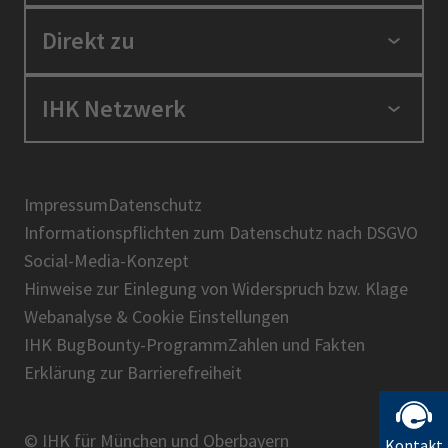
Standortpolitik
Direkt zu
Ausbildung und Fortbildung
Berufszugang
Positionen
IHK Netzwerk
Ratgeber
IHK in der Region
Service und Anträge
Karriere
IHK Akademie
Über uns
Presse
BIHK
Impressum
Datenschutz
IHK-Magazin
Informationspflichten zum Datenschutz nach DSGVO
DIHK
Social-Media-Konzept
AHK
Hinweise zur Einlegung von Widerspruch bzw. Klage
IHK-Standortportal Bayern
Webanalyse & Cookie Einstellungen
IHK BugBounty-Programm
Zahlen und Fakten
Erklärung zur Barrierefreiheit
© IHK für München und Oberbayern
Kontakt