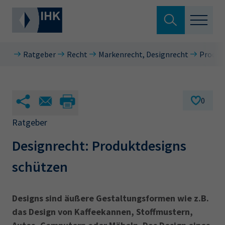
Suche verlassen
Ratgeber
Recht
Markenrecht, Designrecht
Produk
Standortpolitik
Wonach suchen Sie?
Aus- & Fortbildung
0
Berufszugang
Ratgeber
Suchen
Designrecht: Produktdesigns
Ratgeber
schützen
Hier können Sie auch aus den meistgesuchten
Service & Anträge
Begriffen vorauswählen
Über uns
Designs sind äußere Gestaltungsformen wie z.B.
34a
34c
Ausbildungsvertrag
Fachwirt
das Design von Kaffeekannen, Stoffmustern,