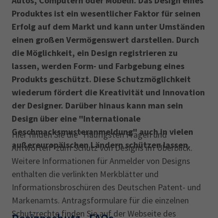
Autos, Computern oder Möbeln. Das Design eines
AdA
34d
Prüfungstermine
Produktes ist ein wesentlicher Faktor für seinen
Leichte Sprache
Wirtschaftsfachwirt
34f
Negativerklärung
Erfolg auf dem Markt und kann unter Umständen
einen großen Vermögenswert darstellen. Durch
Sachkundeprüfung
Berichtsheft
AEVO
IHK regional
die Möglichkeit, ein Design registrieren zu
34i
Betriebswirt
Prüfbericht
lassen, werden Form- und Farbgebung eines
Karriere
Produkts geschützt. Diese Schutzmöglichkeit
wiederum fördert die Kreativität und Innovation
Presse
der Designer. Darüber hinaus kann man sein
Design über eine "Internationale
EN
Geschmacksmusteranmeldung" auch in vielen
Hier finden Sie die "Häufigsten Fragen und
IHK Akademie
außereuropäischen Ländern schützen lassen.
Antworten" zum Schutz von Designs im Überblick.
Weitere Informationen für Anmelder von Designs
enthalten die verlinkten Merkblätter und
Magazin
Log-in
Informationsbroschüren des Deutschen Patent- und
Markenamts. Antragsformulare für die einzelnen
Schutzrechte finden Sie auf der Webseite des