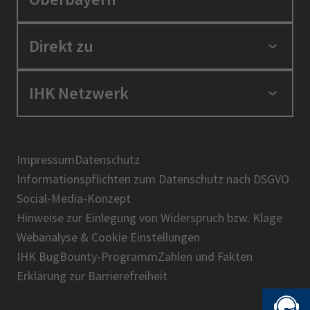
Standortpolitik
Direkt zu
Ausbildung und Fortbildung
Berufszugang
Positionen
IHK Netzwerk
Ratgeber
IHK in der Region
Service und Anträge
Karriere
IHK Akademie
Über uns
Presse
BIHK
Impressum
Datenschutz
IHK-Magazin
Informationspflichten zum Datenschutz nach DSGVO
DIHK
Social-Media-Konzept
AHK
Hinweise zur Einlegung von Widerspruch bzw. Klage
IHK-Standortportal Bayern
Webanalyse & Cookie Einstellungen
IHK BugBounty-Programm
Zahlen und Fakten
Erklärung zur Barrierefreiheit