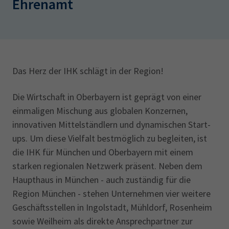
Ehrenamt
AdA
34d
Prüfungstermine
Leichte Sprache
Wirtschaftsfachwirt
34f
Negativerklärung
Sachkundeprüfung
Berichtsheft
AEVO
IHK regional
34i
Betriebswirt
Prüfbericht
Karriere
Das Herz der IHK schlägt in der Region!
Die Wirtschaft in Oberbayern ist geprägt von einer
Presse
einmaligen Mischung aus globalen Konzernen,
EN
innovativen Mittelständlern und dynamischen Start-
ups. Um diese Vielfalt bestmöglich zu begleiten, ist
IHK Akademie
die IHK für München und Oberbayern mit einem
starken regionalen Netzwerk präsent. Neben dem
Haupthaus in München - auch zuständig für die
Magazin
Log-in
Region München - stehen Unternehmen vier weitere
Geschäftsstellen in Ingolstadt, Mühldorf, Rosenheim
sowie Weilheim als direkte Ansprechpartner zur