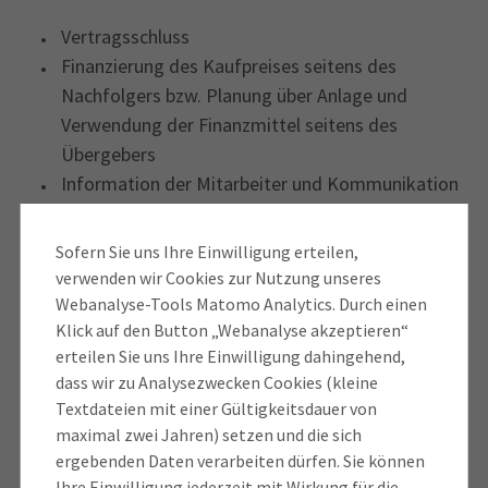
Vertragsschluss
Finanzierung des Kaufpreises seitens des
Nachfolgers bzw. Planung über Anlage und
Verwendung der Finanzmittel seitens des
Übergebers
Information der Mitarbeiter und Kommunikation
der Nachfolge
Einarbeitung des Nachfolgers
Sofern Sie uns Ihre Einwilligung erteilen,
Übernahme durch den Nachfolger mit
verwenden wir Cookies zur Nutzung unseres
entsprechenden Rechten und Pflichten, d.h.
Webanalyse-Tools Matomo Analytics. Durch einen
Treffen eigener strategischer und operativer
Klick auf den Button „Webanalyse akzeptieren“
erteilen Sie uns Ihre Einwilligung dahingehend,
Entscheidungen. So könnte bspw. eine Änderung
dass wir zu Analysezwecken Cookies (kleine
der Rechtsform in Frage kommen.
Textdateien mit einer Gültigkeitsdauer von
Phase 4: Die Zukunft beginnt jetzt!
maximal zwei Jahren) setzen und die sich
Zurück zum Inhalt
ergebenden Daten verarbeiten dürfen. Sie können
Ihre Einwilligung jederzeit mit Wirkung für die