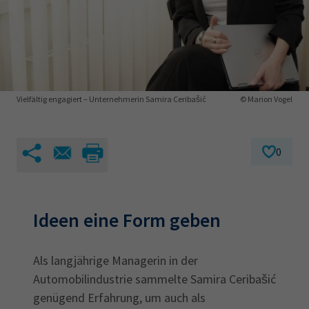
AdA
34d
Prüfungstermine
Leichte Sprache
Wirtschaftsfachwirt
34f
Negativerklärung
Sachkundeprüfung
Berichtsheft
AEVO
IHK regional
34i
Betriebswirt
Prüfbericht
Karriere
Vielfältig engagiert – Unternehmerin Samira Ceribašić
© Marion Vogel
Presse
0
EN
IHK Akademie
Ideen eine Form geben
Magazin
Log-in
Als langjährige Managerin in der
Automobilindustrie sammelte Samira Ceribašić
genügend Erfahrung, um auch als