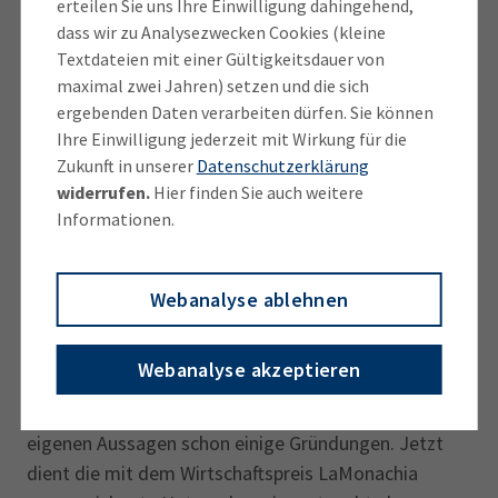
können wir auch in München nutzen“, so Ceribašić.
erteilen Sie uns Ihre Einwilligung dahingehend,
dass wir zu Analysezwecken Cookies (kleine
Heimatverbundene Mentorin
Textdateien mit einer Gültigkeitsdauer von
maximal zwei Jahren) setzen und die sich
Auch neben der eigenen Firma engagiert sie sich. „Ich
ergebenden Daten verarbeiten dürfen. Sie können
Ihre Einwilligung jederzeit mit Wirkung für die
möchte der Gesellschaft, die mein Leben so
Zukunft in unserer
Datenschutzerklärung
bereichert hat, etwas zurückgeben“, sagt die
widerrufen.
Hier finden Sie auch weitere
Unternehmerin, die sich ihrem Heimatland verbunden
Informationen.
fühlt. Sie war Mitgründerin der Bosnisch-
Herzegowinischen Schule München e.V., kandidierte
für den Migrationsbeirat und entwickelte als
Webanalyse ablehnen
Business- und Mindset-Coach ein
Mentoringprogramm für Frauen aus dem
Webanalyse akzeptieren
Balkanraum. „Ich möchte sie zu unternehmerischem
Handeln motivieren“, erklärt sie und begleitete nach
eigenen Aussagen schon einige Gründungen. Jetzt
dient die mit dem Wirtschaftspreis LaMonachia