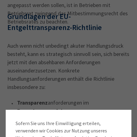
angepasst werden sollen, ist in Betrieben mit
Betriebsrat zwingend das Mitbestimmungsrecht des
Grundlagen der EU-
Betriebsrates zu beachten.
Entgelttransparenz-Richtlinie
Auch wenn nicht unbedingt akuter Handlungsdruck
besteht, kann es strategisch sinnvoll sein, sich bereits
jetzt mit den absehbaren Anforderungen
auseinanderzusetzen. Konkrete
Handlungsanforderungen enthält die Richtlinie
insbesondere zu:
Transparenz
anforderungen im
Bewerbungsverfahren
Auskunftsansprüche
der Arbeitnehmer über
Sofern Sie uns Ihre Einwilligung erteilen,
Entgelthöhe vergleichbarer Kollegen
verwenden wir Cookies zur Nutzung unseres
Berichtspflichten
über geschlechtsspezifische