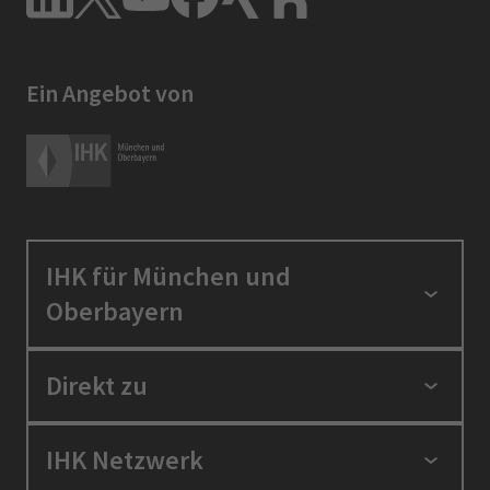
Ein Angebot von
IHK für München und
Oberbayern
Standortpolitik
Direkt zu
Ausbildung und Fortbildung
Berufszugang
Positionen
IHK Netzwerk
Ratgeber
IHK in der Region