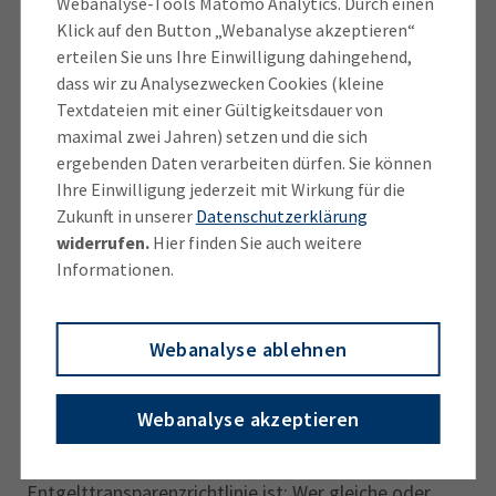
Webanalyse-Tools Matomo Analytics. Durch einen
Entgeltunterschiede (Einzelheiten abhängig von
Klick auf den Button „Webanalyse akzeptieren“
Unternehmensgröße)
erteilen Sie uns Ihre Einwilligung dahingehend,
dass wir zu Analysezwecken Cookies (kleine
Verfahren
für Gegenmaßnahmen bei
Textdateien mit einer Gültigkeitsdauer von
signifikantem Entgeltgefälle
maximal zwei Jahren) setzen und die sich
Sanktionen
bei Verstößen
ergebenden Daten verarbeiten dürfen. Sie können
Ihre Einwilligung jederzeit mit Wirkung für die
Neben den konkreten Handlungspflichten enthält die
Zukunft in unserer
Datenschutzerklärung
Entgelttransparenzrichtlinie diverse allgemeine
widerrufen.
Hier finden Sie auch weitere
Definitionen, etwa zu den Begriffen „gleiche“ oder
Informationen.
„gleichwertigen Arbeit“ oder zum Entgeltbegriff.
Gleiche oder gleichwertige Arbeit
Webanalyse ablehnen
Wichtigster Anknüpfungspunkt der EU-Richtlinie ist
Webanalyse akzeptieren
die „gleiche“ oder „gleichwertige“ Arbeit.
Grundlegende Idee hinter der
Entgelttransparenzrichtlinie ist: Wer gleiche oder