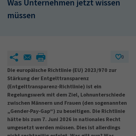
Was Unternehmen jetzt wissen
AdA
34d
Prüfungstermine
Leichte Sprache
müssen
Wirtschaftsfachwirt
34f
Negativerklärung
Sachkundeprüfung
Berichtsheft
AEVO
IHK regional
34i
Betriebswirt
Prüfbericht
Karriere
0
Presse
Die europäische Richtlinie (EU) 2023/970 zur
EN
Stärkung der Entgelttransparenz
(Entgelttransparenz-Richtlinie) ist ein
IHK Akademie
Regelungswerk mit dem Ziel, Lohnunterschiede
zwischen Männern und Frauen (den sogenannten
„Gender-Pay-Gap“) zu beseitigen. Die Richtlinie
Magazin
Log-in
hätte bis zum 7. Juni 2026 in nationales Recht
umgesetzt werden müssen. Dies ist allerdings
nicht rechtzeitig erfolgt. Was gilt nun? Was