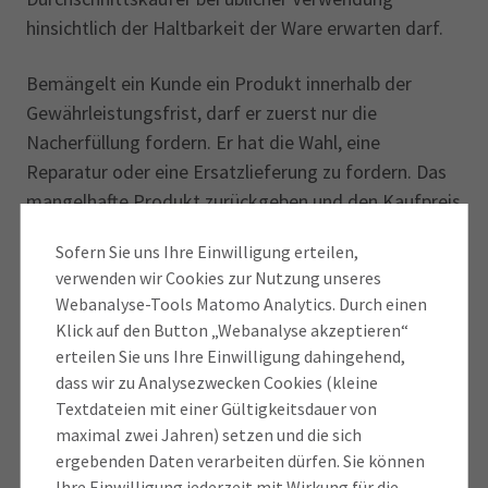
hinsichtlich der Haltbarkeit der Ware erwarten darf.
Bemängelt ein Kunde ein Produkt innerhalb der
Gewährleistungsfrist, darf er zuerst nur die
Nacherfüllung fordern. Er hat die Wahl, eine
Reparatur oder eine Ersatzlieferung zu fordern. Das
mangelhafte Produkt zurückgeben und den Kaufpreis
zurückverlangen darf er an dieser Stelle noch nicht.
Sofern Sie uns Ihre Einwilligung erteilen,
Entscheidet sich der Kunde für eine Reparatur haben
verwenden wir Cookies zur Nutzung unseres
Sie als Verkäufer das Recht, zwei Reparaturversuche
Webanalyse-Tools Matomo Analytics. Durch einen
durchzuführen. Erst wenn das scheitert, darf der
Klick auf den Button „Webanalyse akzeptieren“
Kunde vom Kaufvertrag zurücktreten und sein Geld
erteilen Sie uns Ihre Einwilligung dahingehend,
zurückfordern. Der Verkäufer muss die Wahl der Art
dass wir zu Analysezwecken Cookies (kleine
der Nachlieferung durch den Kunden akzeptieren, es
Textdateien mit einer Gültigkeitsdauer von
sei denn, diese ist für ihn unzumutbar.
maximal zwei Jahren) setzen und die sich
ergebenden Daten verarbeiten dürfen. Sie können
Ihre Einwilligung jederzeit mit Wirkung für die