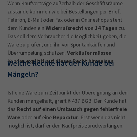
Wenn Kaufverträge außerhalb der Geschäftsräume
zustande kommen wie bei Bestellungen per Brief,
Telefon, E-Mail oder Fax oder in Onlineshops steht
dem Kunden ein
Widerrufsrecht von 14 Tagen
zu.
Das soll dem Verbraucher die Möglichkeit geben, die
Ware zu prüfen, und ihn vor Spontankäufen und
Überrumpelung schützen.
Verkäufer müssen
Kunden
explizit auf dieses Recht hinweisen
.
Welche Rechte hat der Kunde bei
Mängeln?‎
Ist eine Ware zum Zeitpunkt der Übereignung an den
Kunden mangelhaft, greift § 437 BGB. Der Kunde hat
das
Recht auf einen Umtausch gegen fehlerfreie
Ware
oder auf eine
Reparatur
. Erst wenn das nicht
möglich ist, darf er den Kaufpreis zurückverlangen.