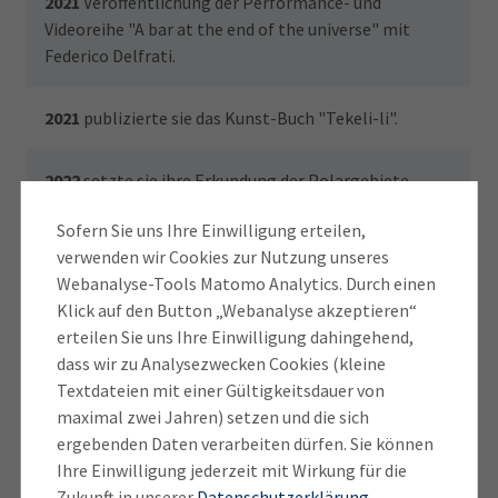
2021
Veröffentlichung der Performance- und
Videoreihe "A bar at the end of the universe" mit
Federico Delfrati.
2021
publizierte sie das Kunst-Buch "Tekeli-li".
2022
setzte sie ihre Erkundung der Polargebiete,
damit verbundener Mythen und wissenschaftlicher
Sofern Sie uns Ihre Einwilligung erteilen,
Praxen, auf einer Segelschifffahrt in der Arktis fort.
verwenden wir Cookies zur Nutzung unseres
Einzelausstellungen und Vorträge unter anderem in
Mehr anzeigen
Webanalyse-Tools Matomo Analytics. Durch einen
Bozen, München, Delmenhorst, Frankfurt, London
Klick auf den Button „Webanalyse akzeptieren“
und Gwangju (Korea), Duo- und
Die Südtiroler Künstlerin Judith Neunhäuserer
http://judithneunhaeuserer.info
erteilen Sie uns Ihre Einwilligung dahingehend,
Gruppenausstellungen unter anderem in Bruneck,
studierte Bildhauerei an der Akademie der Bildenden
dass wir zu Analysezwecken Cookies (kleine
Brixen, Bozen, München, Wien, Hamburg, Paris.
Künste in München. Ihre tatsächlichen
Textdateien mit einer Gültigkeitsdauer von
Materialisierungen im Kunstraum sind bestimmt von
maximal zwei Jahren) setzen und die sich
der jeweiligen Fragestellung und einem bestimmten
ergebenden Daten verarbeiten dürfen. Sie können
Ihre Einwilligung jederzeit mit Wirkung für die
ausgesuchten Kontext. Die verschiedensten Genres
Zukunft in unserer
Datenschutzerklärung