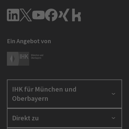
Ein Angebot von
IHK für München und
Oberbayern
Standortpolitik
Direkt zu
Ausbildung und Fortbildung