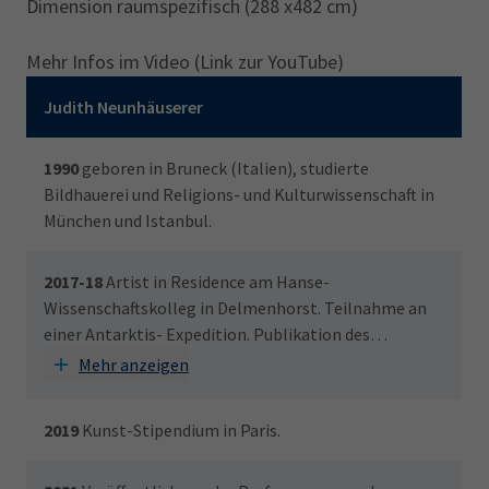
Dimension raumspezifisch (288 x482 cm)
Mehr Infos im Video (Link zur YouTube)
Mit den Pfeiltasten können Sie die Tabelle horizontal scrollen
Judith Neunhäuserer
1990
geboren in Bruneck (Italien), studierte
Bildhauerei und Religions- und Kulturwissenschaft in
München und Istanbul.
2017-18
Artist in Residence am Hanse-
Wissenschaftskolleg in Delmenhorst. Teilnahme an
einer Antarktis- Expedition. Publikation des
Expeditionsberichts "Albedo".
Mehr anzeigen
2019
Kunst-Stipendium in Paris.