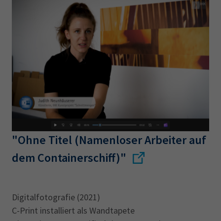
AdA
34d
Prüfungstermine
Leichte Sprache
Wirtschaftsfachwirt
34f
Negativerklärung
Sachkundeprüfung
Berichtsheft
AEVO
IHK regional
34i
Betriebswirt
Prüfbericht
Karriere
Presse
EN
"Ohne Titel (Namenloser Arbeiter auf
IHK Akademie
dem Containerschiff)"
Magazin
Log-in
Digitalfotografie (2021)
C-Print installiert als Wandtapete