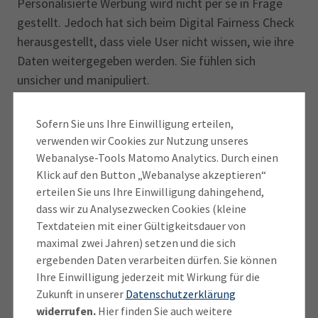
Personalisierte Werbung wird nicht per se in Frage
gestellt. Jedoch hat sich beim Digital Fairness Check
herausgestellt, dass viele User nicht wissen, wie ihre
Daten weitergegeben werden. Sie fühlen sich
unsicher und manipuliert.
Digitale Verträge
Sofern Sie uns Ihre Einwilligung erteilen,
verwenden wir Cookies zur Nutzung unseres
Hier geht es über weite Strecken um
Webanalyse-Tools Matomo Analytics. Durch einen
Transparenz und Übersichtlichkeit. Eines der
Klick auf den Button „Webanalyse akzeptieren“
größten Probleme ist, dass es zwar sehr leicht
erteilen Sie uns Ihre Einwilligung dahingehend,
dass wir zu Analysezwecken Cookies (kleine
ist, ein Abo abzuschließen, der Weg zur
Textdateien mit einer Gültigkeitsdauer von
Kündigungen dagegen mit Hindernissen
maximal zwei Jahren) setzen und die sich
gepflaster ist.
ergebenden Daten verarbeiten dürfen. Sie können
Zudem geht es um Verträge, die sich
Ihre Einwilligung jederzeit mit Wirkung für die
automatisch verlängern, ohne dass zuvor auf die
Zukunft in unserer
Datenschutzerklärung
Verlängerung hingewiesen worden wäre.
widerrufen.
Hier finden Sie auch weitere