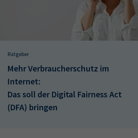
AdA
34d
Prüfungstermine
Leichte Sprache
Wirtschaftsfachwirt
34f
Negativerklärung
Sachkundeprüfung
Berichtsheft
AEVO
IHK regional
34i
Betriebswirt
Prüfbericht
Karriere
Ratgeber
Presse
Mehr Verbraucherschutz im
EN
Internet:
IHK Akademie
Das soll der Digital Fairness Act
(DFA) bringen
Magazin
Log-in