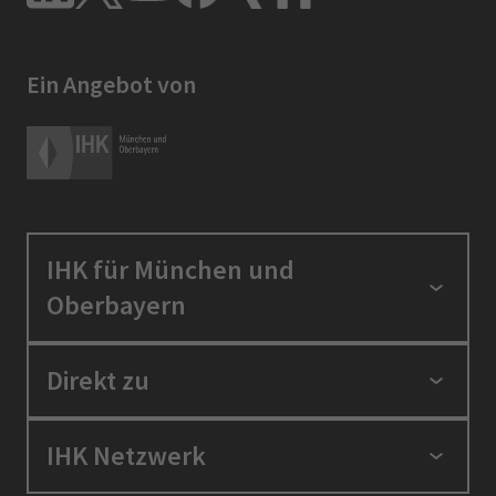
Ein Angebot von
IHK für München und
Oberbayern
Standortpolitik
Direkt zu
Ausbildung und Fortbildung
Berufszugang
Positionen
IHK Netzwerk
Ratgeber
IHK in der Region