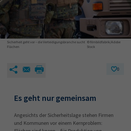
AdA
34d
Prüfungstermine
Leichte Sprache
Wirtschaftsfachwirt
34f
Negativerklärung
Sachkundeprüfung
Berichtsheft
AEVO
IHK regional
34i
Betriebswirt
Prüfbericht
Karriere
Sicherheit geht vor – die Verteidigungsbranche sucht
© filmbildfabrik/Adobe
Flächen
Stock
Presse
0
EN
IHK Akademie
Es geht nur gemeinsam
Magazin
Log-in
Angesichts der Sicherheitslage stehen Firmen
und Kommunen vor einem Kernproblem:
Flächen sind knapp – für Produktion von