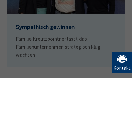
Sympathisch gewinnen
Familie Kreutzpointner lässt das
Familienunternehmen strategisch klug
wachsen
Kontakt
Bleiben Sie informiert
Newsletter abonnieren