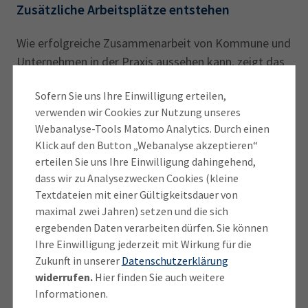
Zusätzliche Arbeitsplätze entstehen
Wie erfolgreiche Zusammenarbeit von Kommune und
Unternehmen in der Praxis aussehen kann, zeigt das
Beispiel der MBDA Deutschland GmbH in
Sofern Sie uns Ihre Einwilligung erteilen,
Schrobenhausen: Ende 2024 erfolgte dort der erste
verwenden wir Cookies zur Nutzung unseres
Spatenstich für die Erweiterung einer neuen
Webanalyse-Tools Matomo Analytics. Durch einen
Produktionsanlage. In Bayern entsteht europaweit
Klick auf den Button „Webanalyse akzeptieren“
das 1. Werk für Patriot-Lenkflugkörper. „Durch die
erteilen Sie uns Ihre Einwilligung dahingehend,
Standorterweiterung mit umfangreichen
dass wir zu Analysezwecken Cookies (kleine
Baumaßnahmen wurden und werden viele zusätzliche
Textdateien mit einer Gültigkeitsdauer von
Arbeitsplätze mit langfristiger Perspektive in der
maximal zwei Jahren) setzen und die sich
ergebenden Daten verarbeiten dürfen. Sie können
Region geschaffen“, sagt der zuständige MBDA-
Ihre Einwilligung jederzeit mit Wirkung für die
Manager
Ralf Schlingmann
.
Zukunft in unserer
Datenschutzerklärung
widerrufen.
Hier finden Sie auch weitere
Er spricht von „Synergien zwischen Firmeninteressen,
Informationen.
Interessen unserer Beschäftigten und Interessen der