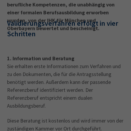
AdA
34d
Prüfungstermine
berufliche Kompetenzen, die unabhängig von
Leichte Sprache
einer formalen Berufsausbildung erworben
Wirtschaftsfachwirt
34f
Negativerklärung
wurden, von der IHK für München und
Validierungsverfahren erfolgt in vier
Sachkundeprüfung
Berichtsheft
AEVO
IHK regional
Oberbayern bewertet und bescheinigt.
Schritten
34i
Betriebswirt
Prüfbericht
Karriere
Presse
1. Information und Beratung
Sie erhalten erste Informationen zum Verfahren und
EN
zu den Dokumenten, die für die Antragsstellung
benötigt werden. Außerdem kann der passende
IHK Akademie
Referenzberuf identifiziert werden. Der
Referenzberuf entspricht einem dualen
Ausbildungsberuf.
Magazin
Log-in
Diese Beratung ist kostenlos und wird immer von der
zuständigen Kammer vor Ort durchgeführt.