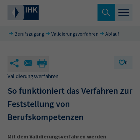
Suche verlassen
Berufszugang
Validierungsverfahren
Ablauf
Standortpolitik
Wonach suchen Sie?
Aus- & Fortbildung
0
Berufszugang
Validierungsverfahren
Suchen
So funktioniert das Verfahren zur
Ratgeber
Feststellung von
Hier können Sie auch aus den meistgesuchten
Service & Anträge
Begriffen vorauswählen
Berufskompetenzen
Über uns
34a
34c
Ausbildungsvertrag
Fachwirt
Mit dem Validierungsverfahren werden