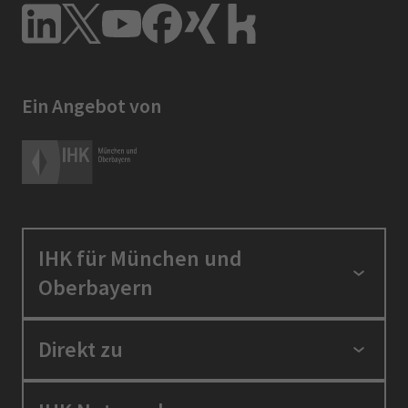
Ein Angebot von
IHK für München und
Oberbayern
Standortpolitik
Direkt zu
Ausbildung und Fortbildung
Berufszugang
Positionen