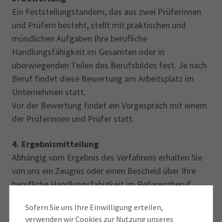
Ein Feststellungstandem, das aus zwei Prüferinnen
und Prüfern besteht, stellt mit praktischen und
mündlichen Aufgaben Ihre berufliche
Handlungsfähigkeit im Gesamten oder in
überwiegenden Teilen des Berufsbildes fest. Je nach
Beruf findet diese Bewertung am Arbeitsplatz im
Unternehmen statt.
Vor der Bewertung findet ein Vorgespräch mit einem
der Prüferinnen und Prüfer statt.
4. Ergebnismitteilung
Abhängig vom Ergebnis des Verfahrens erhalten Sie
von uns ein Zeugnis oder einen Bescheid über Ihre
berufliche Handlungsfähigkeit im Referenzberuf.
Damit werden Ihre Kompetenzen im System der
Sofern Sie uns Ihre Einwilligung erteilen,
beruflichen Bildung anschlussfähig.
verwenden wir Cookies zur Nutzung unseres