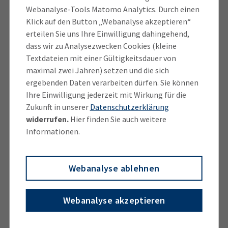
Webanalyse-Tools Matomo Analytics. Durch einen
In einem Zeugnis bescheinigen wir Ihnen die
Klick auf den Button „Webanalyse akzeptieren“
vollständige Vergleichbarkeit der beruflichen
erteilen Sie uns Ihre Einwilligung dahingehend,
Handlungsfähigkeit. In einem Bescheid bescheinigen
dass wir zu Analysezwecken Cookies (kleine
wir Ihnen die überwiegende Vergleichbarkeit der
Textdateien mit einer Gültigkeitsdauer von
beruflichen Handlungsfähigkeit. Der Bescheid führt
maximal zwei Jahren) setzen und die sich
dabei genau auf, für welche Teile des Berufs die
ergebenden Daten verarbeiten dürfen. Sie können
Ihre Einwilligung jederzeit mit Wirkung für die
Handlungsfähigkeit vorliegt und in welchen
Zukunft in unserer
Datenschutzerklärung
Bereichen sie nicht nachgewiesen werden konnte.
widerrufen.
Hier finden Sie auch weitere
Informationen.
Kann keine ausreichende berufliche
Handlungsfähigkeit festgestellt werden, wird der
Antrag abgelehnt.
Webanalyse ablehnen
Bei einer überwiegenden Vergleichbarkeit können Sie
Webanalyse akzeptieren
ein Ergänzungsverfahren anstreben. Wenn wir den
Antrag ablehnen, können Sie nach einer Frist von 12