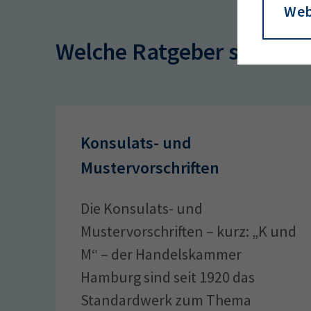
Web
Welche Ratgeber suchen 
Konsulats- und
Mustervorschriften
Die Konsulats- und
Mustervorschriften – kurz: „K und
M“ – der Handelskammer
Hamburg sind seit 1920 das
Standardwerk zum Thema