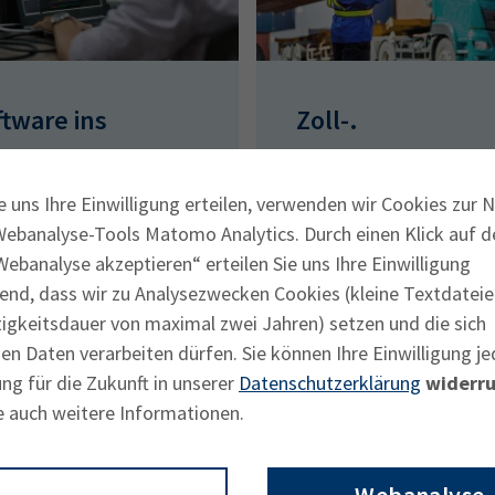
ftware ins
Zoll-.
sland verkaufen
Außenwirtschaft
und
e uns Ihre Einwilligung erteilen, verwenden wir Cookies zur 
Webanalyse-Tools Matomo Analytics. Durch einen Klick auf d
Präferenzprüfun
ebanalyse akzeptieren“ erteilen Sie uns Ihre Einwilligung
n
end, dass wir zu Analysezwecken Cookies (kleine Textdateie
tigkeitsdauer von maximal zwei Jahren) setzen und die sich
n Daten verarbeiten dürfen. Sie können Ihre Einwilligung je
ng für die Zukunft in unserer
Datenschutzerklärung
widerru
e auch weitere Informationen.