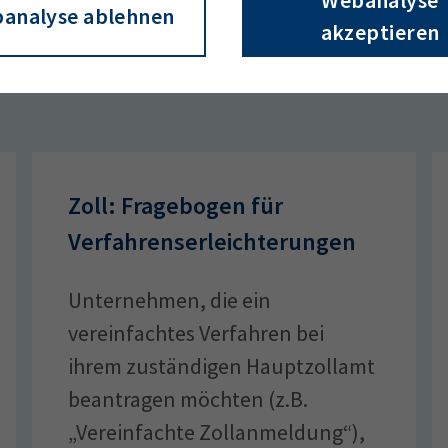
Webanalyse
analyse ablehnen
akzeptieren
Sie?
Zoll: Fragebogen für
Verfahrenserleichterungen
Unternehmen, die ein
vereinfachtes Verfahren bei
ihrem zuständigen Hauptzollamt
beantragen möchten (z.B.
„Vereinfachte Zollanmeldung“),