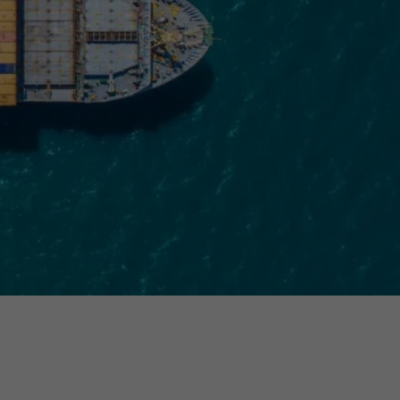
ermine
erichtsheft