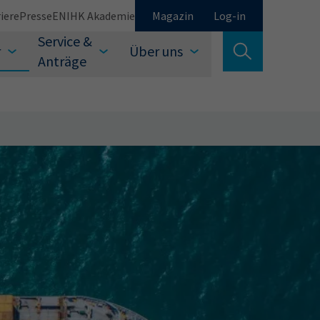
iere
Presse
EN
IHK Akademie
Magazin
Log-in
Service &
r
Über uns
Suche verlassen
Anträge
Schließen
Suchen
auswählen