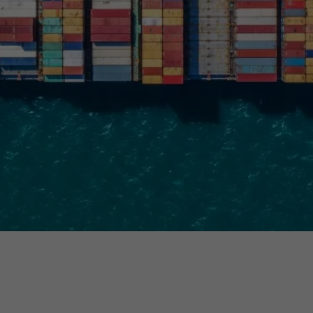
Ausbildungsvertrag
Fachwirt
AdA
34d
Prüfungst
chwirt
34f
Negativerklärung
Sachkundeprüfung
B
Betriebswirt
Prüfbericht