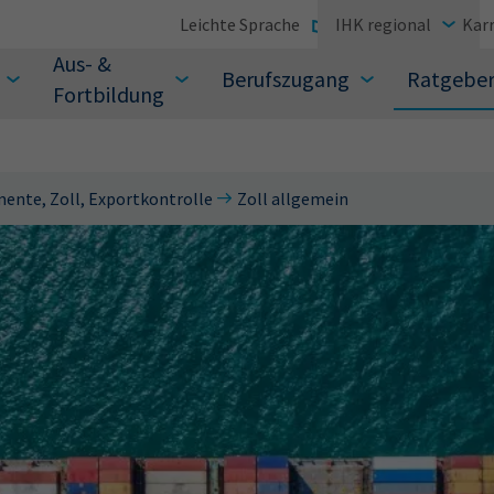
Leichte Sprache
IHK regional
Karr
Aus- &
Berufszugang
Ratgebe
Fortbildung
ente, Zoll, Exportkontrolle
Zoll allgemein
suchen Sie?
Sie auch aus den meistgesuchten Begriffen vor