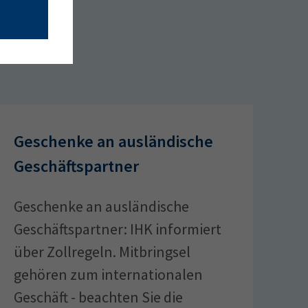
Geschenke an ausländische
Geschäftspartner
Geschenke an ausländische
Geschäftspartner: IHK informiert
über Zollregeln. Mitbringsel
gehören zum internationalen
Geschäft - beachten Sie die