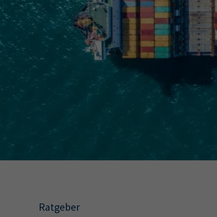
34a
34c
Wirtschaftsfa
AEVO
34i
Ratgeber