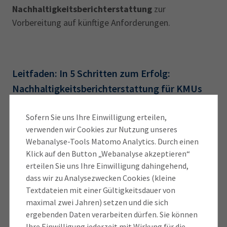
Nachhaltigkeitsberichterstattung
zur
Vorbereitung auf künftige Anforderungen.
Leitfaden: In 5 Schritten zum Erfolg:
Nachhaltigkeitsberichterstattung für KMUs
In der Praxis wirft das komplexe Zusammenwirken
Sofern Sie uns Ihre Einwilligung erteilen,
der Themen Umwelt, Soziales und
verwenden wir Cookies zur Nutzung unseres
Unternehmensführung (ESG) sowie die Betrachtung
Webanalyse-Tools Matomo Analytics. Durch einen
firmenindividueller Nachhaltigkeitsaspekte viele
Klick auf den Button „Webanalyse akzeptieren“
erteilen Sie uns Ihre Einwilligung dahingehend,
Fragen auf. Auf Anregung der IHK für München und
dass wir zu Analysezwecken Cookies (kleine
Oberbayern ist daher ein
praxisorientierter
Textdateien mit einer Gültigkeitsdauer von
Leitfaden
mit Expertise von der Value Balancing
maximal zwei Jahren) setzen und die sich
Alliance (VBA) und Deloitte entstanden.
ergebenden Daten verarbeiten dürfen. Sie können
Ihre Einwilligung jederzeit mit Wirkung für die