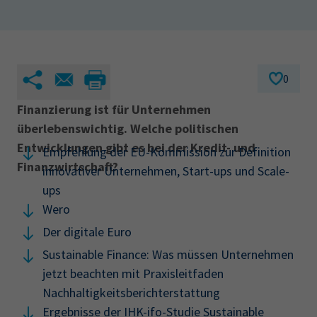
AdA
34d
Prüfungstermine
Leichte Sprache
Wirtschaftsfachwirt
34f
Negativerklärung
Sachkundeprüfung
Berichtsheft
AEVO
IHK regional
0
34i
Betriebswirt
Prüfbericht
Karriere
Finanzierung ist für Unternehmen
überlebenswichtig. Welche politischen
Presse
Entwicklungen gibt es bei der Kredit- und
Empfehlung der EU-Kommission zur Definition
Finanzwirtschaft?
innovativer Unternehmen, Start-ups und Scale-
EN
ups
Wero
IHK Akademie
Der digitale Euro
Sustainable Finance: Was müssen Unternehmen
Magazin
Log-in
jetzt beachten mit Praxisleitfaden
Nachhaltigkeitsberichterstattung
Ergebnisse der IHK-ifo-Studie Sustainable