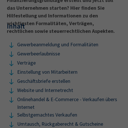
Finanzierungsgrundlage erstellt und jetzt soll
AdA
34d
Prüfungstermine
das Unternehmen starten? Hier finden Sie
Leichte Sprache
Wirtschaftsfachwirt
34f
Negativerklärung
Hilfestellung und Informationen zu den
wichtigsten Formalitäten, Verträgen,
Sachkundeprüfung
Berichtsheft
AEVO
IHK regional
Inhalt
rechtlichen sowie steuerrechtlichen Aspekten.
34i
Betriebswirt
Prüfbericht
Karriere
Gewerbeanmeldung und Formalitäten
Gewerbeerlaubnisse
Presse
Verträge
EN
Einstellung von Mitarbeitern
Geschäftsbriefe erstellen
IHK Akademie
Website und Internetrecht
Onlinehandel & E-Commerce - Verkaufen übers
Magazin
Log-in
Internet
Selbstgemachtes Verkaufen
Umtausch, Rückgaberecht & Gutscheine