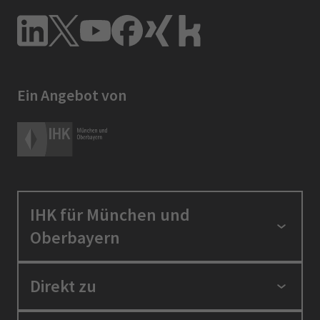
Ein Angebot von
IHK für München und
Oberbayern
Standortpolitik
Direkt zu
Ausbildung und Fortbildung