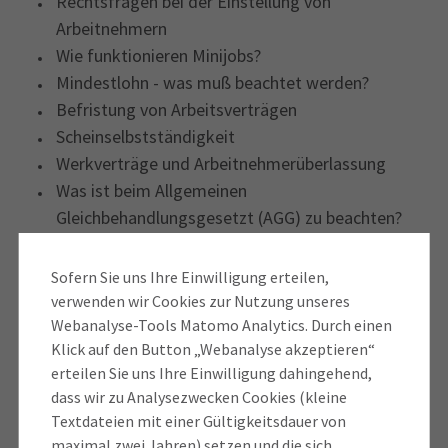
Rechtsfragen bei der Einstellung von
Arbeitnehmern
Wie funktionieren Minijobs?
Mindestlohn - was muß beachtet werden?
Befristung von Arbeitsverträgen
Scheinselbstständigkeit
Werkverträge und Arbeitnehmerüberlassung
Was ist beim Allgemeinen
Gleichbehandlungsgesetzt (AGG) zu beachten?
Geschäftsbriefe erstellen
Zurück zum Inhalt
Sofern Sie uns Ihre Einwilligung erteilen,
verwenden wir Cookies zur Nutzung unseres
Wer im Geschäftsverkehr auftritt, möchte für sein
Webanalyse-Tools Matomo Analytics. Durch einen
Unternehmen eine möglichst werbewirksame
Klick auf den Button „Webanalyse akzeptieren“
Bezeichnung verwenden.Oft besteht jedoch
erteilen Sie uns Ihre Einwilligung dahingehend,
Unklarheit über den
Pflichtinhalt von
dass wir zu Analysezwecken Cookies (kleine
Geschäftsbriefen
. Diese unterliegen anderen
Textdateien mit einer Gültigkeitsdauer von
maximal zwei Jahren) setzen und die sich
gesetzlichen Vorschriften als Rechnungen. Detaillierte