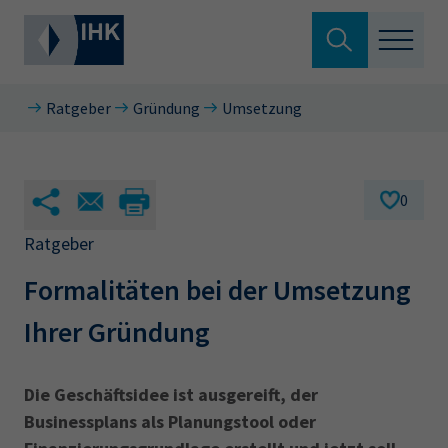
Suche verlassen
Ratgeber
Gründung
Umsetzung
Standortpolitik
Wonach suchen Sie?
Aus- & Fortbildung
0
Berufszugang
Ratgeber
Suchen
Formalitäten bei der Umsetzung
Ratgeber
Ihrer Gründung
Hier können Sie auch aus den meistgesuchten
Service & Anträge
Begriffen vorauswählen
Über uns
Die Geschäftsidee ist ausgereift, der
34a
34c
Ausbildungsvertrag
Fachwirt
Businessplans als Planungstool oder