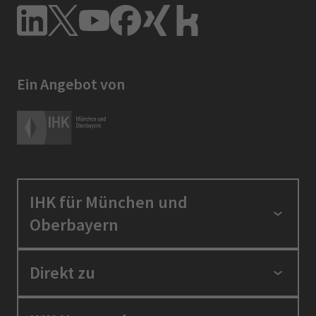
Ein Angebot von
IHK für München und
Oberbayern
Standortpolitik
Direkt zu
Ausbildung und Fortbildung
Berufszugang