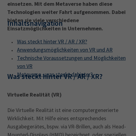
AdA
34d
Prüfungstermine
einsetzen. Mit dem Metaverse haben diese
Leichte Sprache
Technologien weiter Fahrt aufgenommen. Dabei
Wirtschaftsfachwirt
34f
Negativerklärung
bieten sie viele verschiedene
Inhaltsnavigation
Sachkundeprüfung
Berichtsheft
AEVO
IHK regional
Einsatzmöglichkeiten in Unternehmen.
34i
Betriebswirt
Prüfbericht
Was steckt hinter VR / AR / XR?
Karriere
Anwendungsmöglichkeiten von VR und AR
Presse
Technische Voraussetzungen und Möglichkeiten
von VR
EN
Metaverse - was steckt dahinter?
Was steckt hinter VR / AR / XR?
IHK Akademie
Virtuelle Realität (VR)
Die Virtuelle Realität ist eine computergenerierte
Magazin
Log-in
Wirklichkeit. Mit Hilfe eines entsprechendes
Ausgabegerätes, bspw. via VR-Brillen, auch als Head-
Mounted-Displays (HMD) bezeichnet, oder speziellen