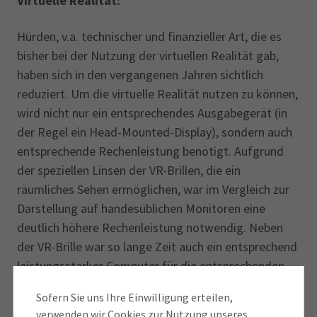
Virtuelle Realität:
Hürden, v.a. technischer und finanzieller Art, die es
bisher bei der Nutzung der virtuellen Realität gab,
haben sich in den vergangenen Jahren sichtlich
reduziert. Um die virtuelle Realität nutzen zu können,
wird nicht nur ein entsprechendes Ausgabegerät (in
der Regel ein Head-Mounted-Display), sondern auch
entsprechende Rechenleistung benötigt. Aufgrund
der speziellen Linsen der VR-Brillen, die ein
räumliches Sehen ermöglichen, war im Vergleich zur
Darstellung auf handesüblichen Monitoren eine
deutlich höhere Rechenleistung notwendig. Neben
der VR-Brille war so lange Zeit auch ein entsprechend
leistungsstarker Computer für die entsprechenden
Berechnungen notwendig, sowie eine
Sofern Sie uns Ihre Einwilligung erteilen,
Kabelverbindung, welche schlussendlich die Daten an
verwenden wir Cookies zur Nutzung unseres