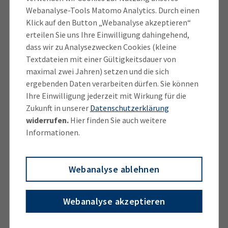
die Brille lieferte.
Webanalyse-Tools Matomo Analytics. Durch einen
Klick auf den Button „Webanalyse akzeptieren“
Mittlerweile ist die Entwicklung der VR-Brillen soweit
erteilen Sie uns Ihre Einwilligung dahingehend,
vorangeschritten, dass Dank integrierter Hardware
dass wir zu Analysezwecken Cookies (kleine
für eine Vielzahl von Produkten kein separater PC
Textdateien mit einer Gültigkeitsdauer von
mehr notwendig ist. Dies spart zusätzliche Kosten
maximal zwei Jahren) setzen und die sich
ergebenden Daten verarbeiten dürfen. Sie können
und ermöglicht ein erhöhtes Maß an
Ihre Einwilligung jederzeit mit Wirkung für die
Bewegungsfreiheit aufgrund der wegfallenden
Zukunft in unserer
Datenschutzerklärung
Kabelverbindung. Die Ausnahme stellen
widerrufen.
Hier finden Sie auch weitere
anspruchsvollere Applikationen dar. Bei diesen ist die
Informationen.
Verbindung via Datenkabel oder über eine 5G-
Verbindung mit einem Computer weiterhin
notwendig.
Webanalyse ablehnen
Ein wichtiger Bestandteil der Virtuellen Realität ist
Webanalyse akzeptieren
die Interaktion. Unter Zuhilfenahme von
entsprechenden Eingabegeräten (in der Regel