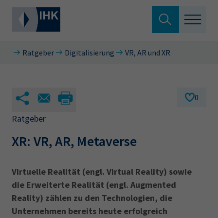
Suche verlassen
Ratgeber
Digitalisierung
VR, AR und XR
Standortpolitik
Wonach suchen Sie?
Aus- & Fortbildung
0
Berufszugang
Ratgeber
Suchen
XR: VR, AR, Metaverse
Ratgeber
Hier können Sie auch aus den meistgesuchten
Service & Anträge
Virtuelle Realität (engl. Virtual Reality) sowie
Begriffen vorauswählen
die Erweiterte Realität (engl. Augmented
Über uns
Reality) zählen zu den Technologien, die
34a
34c
Ausbildungsvertrag
Fachwirt
Unternehmen bereits heute erfolgreich